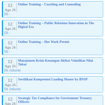
12
Online Training – Coaching and Counseling
Agu 26
Di
-
12
Online Training – Public Relations Innovation in The
Digital Era
Agu 26
Di
-
12
Online Training – Hot Work Permit
Agu 26
Di
-
12
Manajemen Krisis Keuangan Akibat Volatilitas Nilai
Tukar
Agu 26
Di
Jakarta
12
Sertifikasi Kompetensi Loading Master by BNSP
Agu 26
Di
Jakarta
12
Strategic Tax Compliance for Government Treasury
Officers
Agu 26