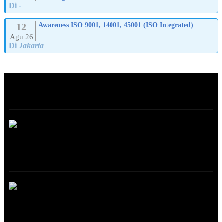
Di
-
12
Awareness ISO 9001, 14001, 45001 (ISO Integrated)
Agu 26
Di
Jakarta
ABOUT
ONLINE TRAINING
Online Training – Analisis Risiko Keamanan Pangan Berbasis HACCP