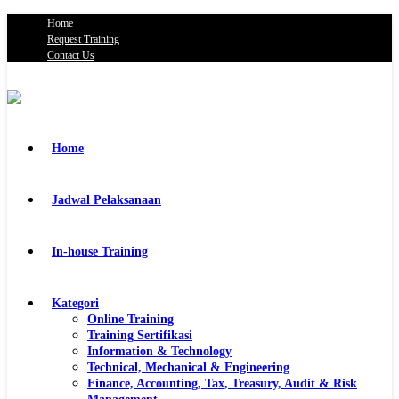
Home
Request Training
Contact Us
Home
Jadwal Pelaksanaan
In-house Training
Kategori
Online Training
Training Sertifikasi
Information & Technology
Technical, Mechanical & Engineering
Finance, Accounting, Tax, Treasury, Audit & Risk