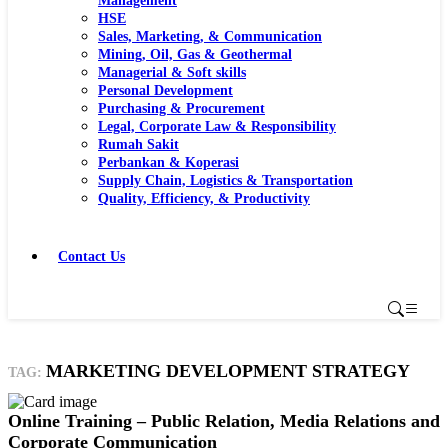
Management
HSE
Sales, Marketing, & Communication
Mining, Oil, Gas & Geothermal
Managerial & Soft skills
Personal Development
Purchasing & Procurement
Legal, Corporate Law & Responsibility
Rumah Sakit
Perbankan & Koperasi
Supply Chain, Logistics & Transportation
Quality, Efficiency, & Productivity
Contact Us
MARKETING DEVELOPMENT STRATEGY
TAG:
Online Training – Public Relation, Media Relations and
Corporate Communication