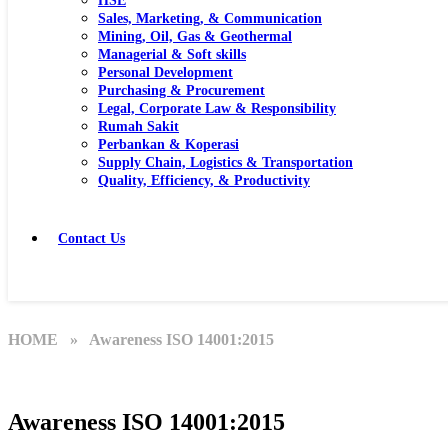
HSE
Sales, Marketing, & Communication
Mining, Oil, Gas & Geothermal
Managerial & Soft skills
Personal Development
Purchasing & Procurement
Legal, Corporate Law & Responsibility
Rumah Sakit
Perbankan & Koperasi
Supply Chain, Logistics & Transportation
Quality, Efficiency, & Productivity
Contact Us
HOME
» Awareness ISO 14001:2015
Awareness ISO 14001:2015