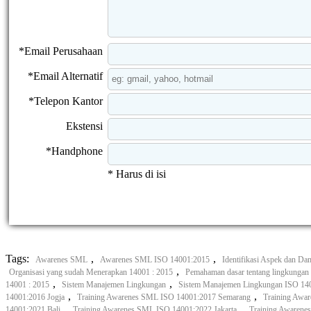
*Email Perusahaan
*Email Alternatif
*Telepon Kantor
Ekstensi
*Handphone
* Harus di isi
Tags:
,
,
Awarenes SML
Awarenes SML ISO 14001:2015
Identifikasi Aspek dan D
,
Organisasi yang sudah Menerapkan 14001 : 2015
Pemahaman dasar tentang lingkungan
,
,
14001 : 2015
Sistem Manajemen Lingkungan
Sistem Manajemen Lingkungan ISO 140
,
,
14001:2016 Jogja
Training Awarenes SML ISO 14001:2017 Semarang
Training Awa
,
,
14001:2021 Bali
Training Awarenes SML ISO 14001:2022 Jakarta
Training Awaren