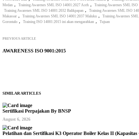
,
,
Medan
Training Awarenes SML ISO 14001:2027 Aceh
Training Awarenes SML ISO
,
Training Awarenes SML ISO 14001:2032 Balikpapan
Training Awarenes SML ISO 140
,
,
Makassar
Training Awarenes SML ISO 14001:2037 Maluku
Training Awarenes SM
,
,
Gorontalo
Training ISO 14001:2015 ini akan mengarahkan
Tujuan
PREVIOUS ARTICLE
AWARENESS ISO 9001:2015
SIMILAR ARTICLES
Sertifikasi Perpajakan By BNSP
August 6, 2026
Pelatihan dan Sertifikasi K3 Operator Boiler Kelas II (Kapas