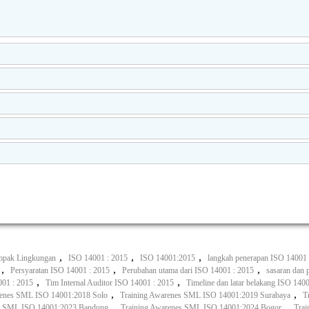
,
,
,
ampak Lingkungan
ISO 14001 : 2015
ISO 14001:2015
langkah penerapan ISO 14001 
,
,
,
Persyaratan ISO 14001 : 2015
Perubahan utama dari ISO 14001 : 2015
sasaran dan 
,
,
01 : 2015
Tim Internal Auditor ISO 14001 : 2015
Timeline dan latar belakang ISO 140
,
,
renes SML ISO 14001:2018 Solo
Training Awarenes SML ISO 14001:2019 Surabaya
T
,
,
es SML ISO 14001:2023 Bandung
Training Awarenes SML ISO 14001:2024 Bogor
Trai