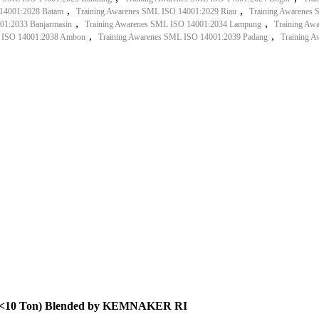
,
,
 14001:2028 Batam
Training Awarenes SML ISO 14001:2029 Riau
Training Awarenes
,
,
01:2033 Banjarmasin
Training Awarenes SML ISO 14001:2034 Lampung
Training Aw
,
,
L ISO 14001:2038 Ambon
Training Awarenes SML ISO 14001:2039 Padang
Training 
itas <10 Ton) Blended by KEMNAKER RI