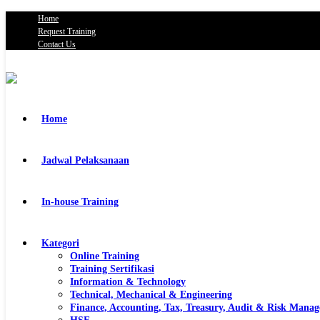
Home
Request Training
Contact Us
Home
Jadwal Pelaksanaan
In-house Training
Kategori
Online Training
Training Sertifikasi
Information & Technology
Technical, Mechanical & Engineering
Finance, Accounting, Tax, Treasury, Audit & Risk Mana