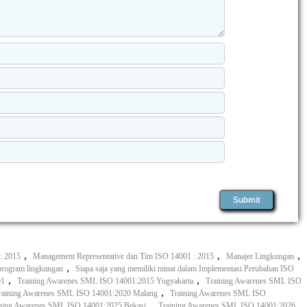
,
,
,
: 2015
Management Representative dan Tim ISO 14001 : 2015
Manajer Lingkungan
,
program lingkungan
Siapa saja yang memiliki minat dalam Implementasi Perubahan ISO
,
,
01
Training Awarenes SML ISO 14001:2015 Yogyakarta
Training Awarenes SML ISO
,
raining Awarenes SML ISO 14001:2020 Malang
Training Awarenes SML ISO
,
ning Awarenes SML ISO 14001:2025 Bekasi
Training Awarenes SML ISO 14001:2026