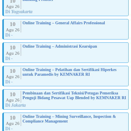
10
Agu 26
Di
Yogyakarta
10
Online Training – General Affairs Professional
Agu 26
Di
-
10
Online Training – Administrasi Kearsipan
Agu 26
Di
-
10
Online Training – Pelatihan dan Sertifikasi Hiperkes
untuk Paramedis by KEMNAKER RI
Agu 26
Di
-
10
Pembinaan dan Sertifikasi Teknisi/Petugas Pemeriksa
Penguji Bidang Pesawat Uap Blended by KEMNAKER RI
Agu 26
Di
Jakarta
10
Online Training – Mining Surveillance, Inspection &
Compliance Management
Agu 26
Di
-