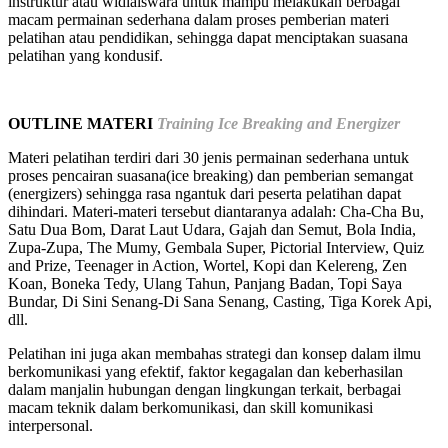
instruktur atau widiaiswara
untuk mampu melakukan berbagai
macam permainan sederhana dalam proses pemberian materi
pelatihan atau pendidikan, sehingga dapat menciptakan suasana
pelatihan yang kondusif.
OUTLINE MATERI
Training Ice Breaking and Energizer
Materi pelatihan terdiri dari 30 jenis permainan sederhana untuk
proses pencairan suasana(ice breaking) dan pemberian semangat
(energizers) sehingga rasa ngantuk dari peserta pelatihan dapat
dihindari. Materi-materi tersebut diantaranya adalah: Cha-Cha Bu,
Satu Dua Bom, Darat Laut Udara, Gajah dan Semut, Bola India,
Zupa-Zupa, The Mumy, Gembala Super, Pictorial Interview, Quiz
and Prize, Teenager in Action, Wortel, Kopi dan Kelereng, Zen
Koan, Boneka Tedy, Ulang Tahun, Panjang Badan, Topi Saya
Bundar, Di Sini Senang-Di Sana Senang, Casting, Tiga Korek Api,
dll.
Pelatihan ini juga akan membahas strategi dan konsep dalam ilmu
berkomunikasi yang efektif, faktor kegagalan dan keberhasilan
dalam manjalin hubungan dengan lingkungan terkait, berbagai
macam teknik dalam berkomunikasi, dan skill komunikasi
interpersonal.