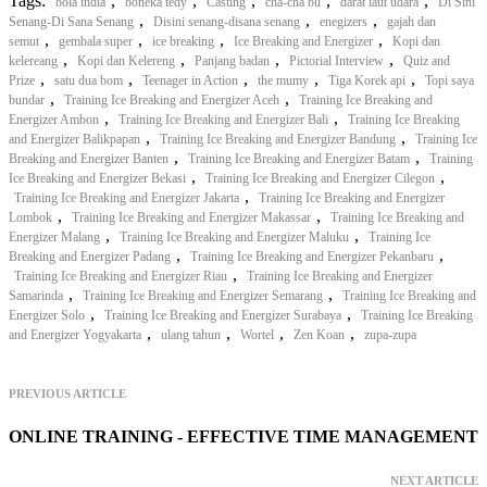
Tags:
,
,
,
,
,
bola india
boneka tedy
Casting
cha-cha bu
darat laut udara
Di Sini
,
,
,
Senang-Di Sana Senang
Disini senang-disana senang
enegizers
gajah dan
,
,
,
,
semut
gembala super
ice breaking
Ice Breaking and Energizer
Kopi dan
,
,
,
,
kelereang
Kopi dan Kelereng
Panjang badan
Pictorial Interview
Quiz and
,
,
,
,
,
Prize
satu dua bom
Teenager in Action
the mumy
Tiga Korek api
Topi saya
,
,
bundar
Training Ice Breaking and Energizer Aceh
Training Ice Breaking and
,
,
Energizer Ambon
Training Ice Breaking and Energizer Bali
Training Ice Breaking
,
,
and Energizer Balikpapan
Training Ice Breaking and Energizer Bandung
Training Ice
,
,
Breaking and Energizer Banten
Training Ice Breaking and Energizer Batam
Training
,
,
Ice Breaking and Energizer Bekasi
Training Ice Breaking and Energizer Cilegon
,
Training Ice Breaking and Energizer Jakarta
Training Ice Breaking and Energizer
,
,
Lombok
Training Ice Breaking and Energizer Makassar
Training Ice Breaking and
,
,
Energizer Malang
Training Ice Breaking and Energizer Maluku
Training Ice
,
,
Breaking and Energizer Padang
Training Ice Breaking and Energizer Pekanbaru
,
Training Ice Breaking and Energizer Riau
Training Ice Breaking and Energizer
,
,
Samarinda
Training Ice Breaking and Energizer Semarang
Training Ice Breaking and
,
,
Energizer Solo
Training Ice Breaking and Energizer Surabaya
Training Ice Breaking
,
,
,
,
and Energizer Yogyakarta
ulang tahun
Wortel
Zen Koan
zupa-zupa
PREVIOUS ARTICLE
ONLINE TRAINING - EFFECTIVE TIME MANAGEMENT
NEXT ARTICLE