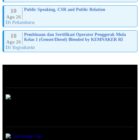
10
Public Speaking, CSR and Public Relation
Agu 26
Di
Pekanbaru
10
Pembinaan dan Sertifikasi Operator Penggerak Mula
Kelas 1 (Genset/Diesel) Blended by KEMNAKER RI
Agu 26
Di
Yogyakarta
ABOUT
ONLINE TRAINING