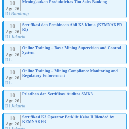
10
Meningkatkan Produktivitas Tim Sales Banking
Agu 26
Di
Bandung
10
Sertifikasi dan Pembinaan Ahli K3 Kimia (KEMNAKER
RI)
Agu 26
Di
Jakarta
10
Online Training – Basic Mining Supervision and Control
System
Agu 26
Di
-
10
Online Training – Mining Compliance Monitoring and
Regulatory Enforcement
Agu 26
Di
-
10
Pelatihan dan Sertifikasi Auditor SMK3
Agu 26
Di
Jakarta
10
Sertifikasi K3 Operator Forklift Kelas II Blended by
KEMNAKER
Agu 26
Di
Jakarta