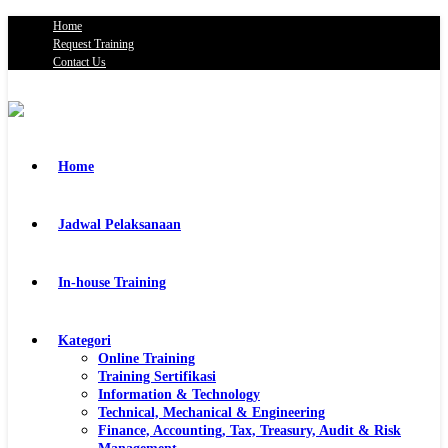
Home
Request Training
Contact Us
Home
Jadwal Pelaksanaan
In-house Training
Kategori
Online Training
Training Sertifikasi
Information & Technology
Technical, Mechanical & Engineering
Finance, Accounting, Tax, Treasury, Audit & Risk