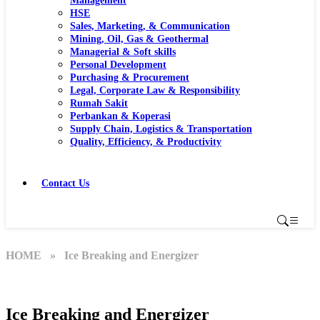
Management
HSE
Sales, Marketing, & Communication
Mining, Oil, Gas & Geothermal
Managerial & Soft skills
Personal Development
Purchasing & Procurement
Legal, Corporate Law & Responsibility
Rumah Sakit
Perbankan & Koperasi
Supply Chain, Logistics & Transportation
Quality, Efficiency, & Productivity
Contact Us
HOME
» Ice Breaking and Energizer
Ice Breaking and Energizer