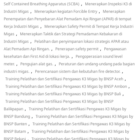
,
Self Contained Breathing Apparatus (SCBA)
Menerapkan Inspeksi K3 di
,
,
Industri Migas
Menerapkan kegiatan Forcible Entry
Menerapkan
Penempatan dan Penyebaran Alat Pemadam Api Ringan (APAR) di tempat
,
Kerja Industri Migas
Menerapkan Safety Permit di Tempat Kerja Industri
,
Migas
Menerapkan Taktik dan Strategi Pemadaman Kebakaran di
,
Industri Migas
Pelatihan dan penyimpanan lokasi strategis APAR atau
,
,
Alat Pemadam Api Ringan.
Penerapan safety permit
Pengawasan
,
kesehatan dan First Aid di lokasi kerja.
Pengoperasian sound level
,
,
meter.
Pengujian alat gas.
Peraturan dan undang-undang pada bagian
,
,
industri migas.
Perencanaan sistem dan kebutuhan fire detector.
,
Training Pelatihan dan Sertifikasi Pengawas K3 Migas by BNSP Aceh
,
Training Pelatihan dan Sertifikasi Pengawas K3 Migas by BNSP Ambon
,
Training Pelatihan dan Sertifikasi Pengawas K3 Migas by BNSP Bali
Training Pelatihan dan Sertifikasi Pengawas K3 Migas by BNSP
,
Balikpapan
Training Pelatihan dan Sertifikasi Pengawas K3 Migas by
,
BNSP Bandung
Training Pelatihan dan Sertifikasi Pengawas K3 Migas by
,
BNSP Banten
Training Pelatihan dan Sertifikasi Pengawas K3 Migas by
,
BNSP Batam
Training Pelatihan dan Sertifikasi Pengawas K3 Migas by
,
BNSP Bekasi
Training Pelatihan dan Sertifikasi Pengawas K3 Migas by