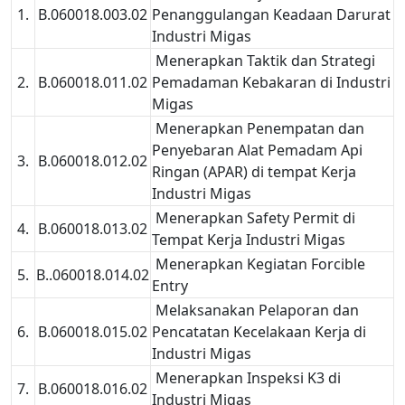
1.
B.060018.003.02
Penanggulangan Keadaan Darurat
Industri Migas
Menerapkan Taktik dan Strategi
2.
B.060018.011.02
Pemadaman Kebakaran di Industri
Migas
Menerapkan Penempatan dan
Penyebaran Alat Pemadam Api
3.
B.060018.012.02
Ringan (APAR) di tempat Kerja
Industri Migas
Menerapkan Safety Permit di
4.
B.060018.013.02
Tempat Kerja Industri Migas
Menerapkan Kegiatan Forcible
5.
B..060018.014.02
Entry
Melaksanakan Pelaporan dan
6.
B.060018.015.02
Pencatatan Kecelakaan Kerja di
Industri Migas
Menerapkan Inspeksi K3 di
7.
B.060018.016.02
Industri Migas