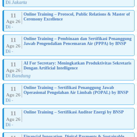
Di
Jakarta
11
Online Training – Protocol, Public Relations & Master of
Ceremony Excellence
Agu 26
Di
-
11
Online Training – Pembinaan dan Sertifikasi Penanggung
Jawab Pengendalian Pencemaran Air (PPPA) by BNSP
Agu 26
Di
-
11
AI For Secretary: Meningkatkan Produktivitas Sekretaris
Dengan Artificial Intelligence
Agu 26
Di
Bandung
11
Online Training – Sertifikasi Penanggung Jawab
Operasional Pengolahan Air Limbah (POPAL) by BNSP
Agu 26
Di
-
11
Online Training – Sertifikasi Auditor Energi by BNSP
Agu 26
Di
-
Financial Innovation, Digital Payments & Sustainable