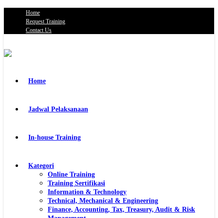
Home
Request Training
Contact Us
Home
Jadwal Pelaksanaan
In-house Training
Kategori
Online Training
Training Sertifikasi
Information & Technology
Technical, Mechanical & Engineering
Finance, Accounting, Tax, Treasury, Audit & Risk