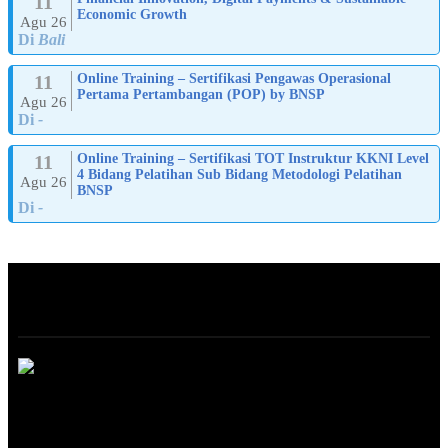
11
Economic Growth
Agu 26
Di
Bali
11
Online Training – Sertifikasi Pengawas Operasional
Pertama Pertambangan (POP) by BNSP
Agu 26
Di
-
11
Online Training – Sertifikasi TOT Instruktur KKNI Level
4 Bidang Pelatihan Sub Bidang Metodologi Pelatihan
Agu 26
BNSP
Di
-
ABOUT
ONLINE TRAINING