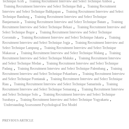
,
,
Technique Aceh
Training Recruitment Interview and Select Technique Ambon
,
Training Recruitment Interview and Select Technique Bali
Training Recruitment
,
Interview and Select Technique Balikpapan
Training Recruitment Interview and Select
,
Technique Bandung
Training Recruitment Interview and Select Technique
,
,
Banjarmasin
Training Recruitment Interview and Select Technique Batam
Training
,
Recruitment Interview and Select Technique Bekasi
Training Recruitment Interview and
,
Select Technique Bogor
Training Recruitment Interview and Select Technique
,
,
Gorontalo
Training Recruitment Interview and Select Technique Jakarta
Training
,
Recruitment Interview and Select Technique Jogja
Training Recruitment Interview and
,
Select Technique Lampung
Training Recruitment Interview and Select Technique
,
,
Makassar
Training Recruitment Interview and Select Technique Malang
Training
,
Recruitment Interview and Select Technique Maluku
Training Recruitment Interview
,
and Select Technique Medan
Training Recruitment Interview and Select Technique
,
,
Padang
Training Recruitment Interview and Select Technique Palembang
Training
,
Recruitment Interview and Select Technique Pekanbaru
Training Recruitment Interview
,
and Select Technique Pontianak
Training Recruitment Interview and Select Technique
,
,
Riau
Training Recruitment Interview and Select Technique Samarinda
Training
,
Recruitment Interview and Select Technique Semarang
Training Recruitment Interview
,
and Select Technique Solo
Training Recruitment Interview and Select Technique
,
,
Surabaya
Training Recruitment Interview and Select Technique Yogyakarta
Understanding Assessment Psychological Test Model
PREVIOUS ARTICLE