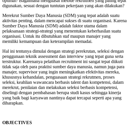
optimal? Bagaimana menguasai metode rekrutmen yang paling tepat
digunakan, sesuai dengan tuntutan pekerjaan yang akan dilakukan?
Merekrut Sumber Daya Manusia (SDM) yang tepat adalah suatu
aktivitas penting, dalam mencapai sukses di suatu organisasi. Karena
Sumber Daya Manusia (SDM) adalah faktor utama dalam
pelaksanaan strategi-strategi yang menentukan keberhasilan suatu
organisasi. Untuk itu dibutuhkan staf maupun manajer yang
memiliki kemampuan dan keterampilan memadai.
Hal ini tentunya dimulai dengan strategi perekrutan, seleksi dengan
penggunaan teknik assessment dan interview yang tepat guna serta
terstruktur. Karenanya pelatihan recruitment ini sangat tepat diikuti
tidak saja oleh para praktisi sumber daya manusia, namun juga para
manajer, supervisor yang ingin meningkatkan efektivitas mereka,
khususnya kehandalan, penguasaan strategi rekrutmen, proses
seleksi, keahlian wawancara berbasis talent dan kompetensi, dalam
merekrut, penilaian dan melakukan seleksi berbasis kompetensi,
diselingi dengan pembahasan berupa studi kasus sehingga kinerja
yang baik bagi karyawan nantinya dapat tercapai seperti apa yang
diharapkan.
OBJECTIVES