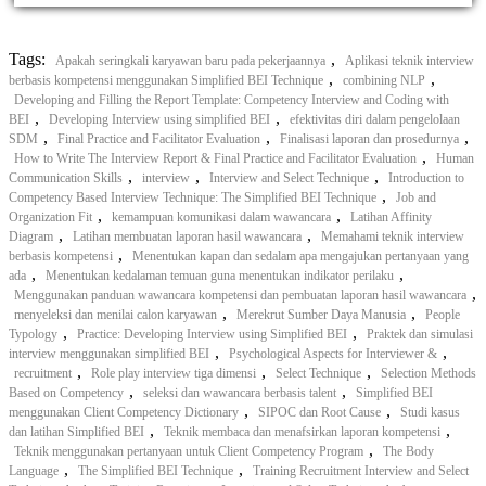
Tags:
,
Apakah seringkali karyawan baru pada pekerjaannya
Aplikasi teknik interview
,
,
berbasis kompetensi menggunakan Simplified BEI Technique
combining NLP
Developing and Filling the Report Template: Competency Interview and Coding with
,
,
BEI
Developing Interview using simplified BEI
efektivitas diri dalam pengelolaan
,
,
,
SDM
Final Practice and Facilitator Evaluation
Finalisasi laporan dan prosedurnya
,
How to Write The Interview Report & Final Practice and Facilitator Evaluation
Human
,
,
,
Communication Skills
interview
Interview and Select Technique
Introduction to
,
Competency Based Interview Technique: The Simplified BEI Technique
Job and
,
,
Organization Fit
kemampuan komunikasi dalam wawancara
Latihan Affinity
,
,
Diagram
Latihan membuatan laporan hasil wawancara
Memahami teknik interview
,
berbasis kompetensi
Menentukan kapan dan sedalam apa mengajukan pertanyaan yang
,
,
ada
Menentukan kedalaman temuan guna menentukan indikator perilaku
,
Menggunakan panduan wawancara kompetensi dan pembuatan laporan hasil wawancara
,
,
menyeleksi dan menilai calon karyawan
Merekrut Sumber Daya Manusia
People
,
,
Typology
Practice: Developing Interview using Simplified BEI
Praktek dan simulasi
,
,
interview menggunakan simplified BEI
Psychological Aspects for Interviewer &
,
,
,
recruitment
Role play interview tiga dimensi
Select Technique
Selection Methods
,
,
Based on Competency
seleksi dan wawancara berbasis talent
Simplified BEI
,
,
menggunakan Client Competency Dictionary
SIPOC dan Root Cause
Studi kasus
,
,
dan latihan Simplified BEI
Teknik membaca dan menafsirkan laporan kompetensi
,
Teknik menggunakan pertanyaan untuk Client Competency Program
The Body
,
,
Language
The Simplified BEI Technique
Training Recruitment Interview and Select