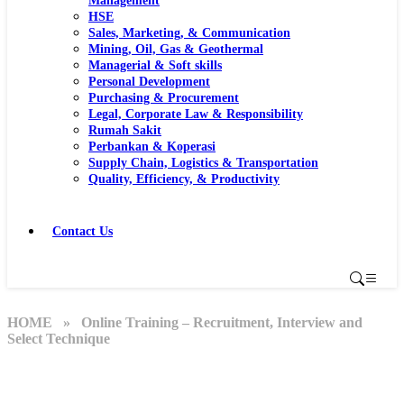
Management
HSE
Sales, Marketing, & Communication
Mining, Oil, Gas & Geothermal
Managerial & Soft skills
Personal Development
Purchasing & Procurement
Legal, Corporate Law & Responsibility
Rumah Sakit
Perbankan & Koperasi
Supply Chain, Logistics & Transportation
Quality, Efficiency, & Productivity
Contact Us
HOME
» Online Training – Recruitment, Interview and
Select Technique