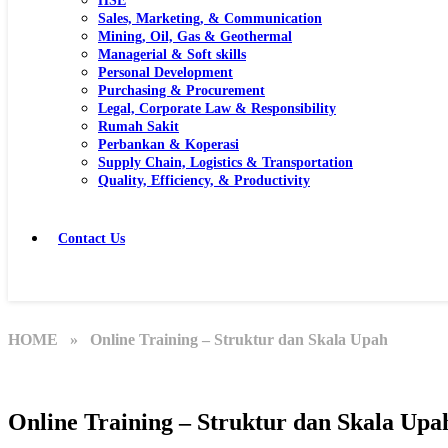
HSE
Sales, Marketing, & Communication
Mining, Oil, Gas & Geothermal
Managerial & Soft skills
Personal Development
Purchasing & Procurement
Legal, Corporate Law & Responsibility
Rumah Sakit
Perbankan & Koperasi
Supply Chain, Logistics & Transportation
Quality, Efficiency, & Productivity
Contact Us
HOME
» Online Training – Struktur dan Skala Upah
Online Training – Struktur dan Skala Upa