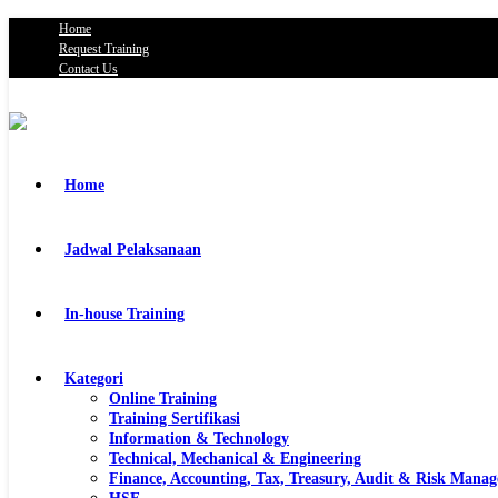
Home
Request Training
Contact Us
Home
Jadwal Pelaksanaan
In-house Training
Kategori
Online Training
Training Sertifikasi
Information & Technology
Technical, Mechanical & Engineering
Finance, Accounting, Tax, Treasury, Audit & Risk Mana