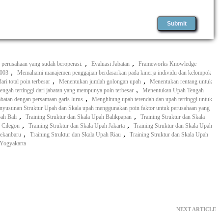
,
,
 perusahaan yang sudah beroperasi.
Evaluasi Jabatan
Frameworks Knowledge
,
2003
Memahami manajemen penggajian berdasarkan pada kinerja individu dan kelompok
,
,
ari total poin terbesar
Menentukan jumlah golongan upah
Menentukan rentang untuk
,
engah tertinggi dari jabatan yang mempunya poin terbesar
Menentukan Upah Tengah
,
batan dengan persamaan garis lurus
Menghitung upah terendah dan upah tertinggi untuk
nyusunan Struktur Upah dan Skala upah menggunakan poin faktor untuk perusahaan yang
,
,
ah Bali
Training Struktur dan Skala Upah Balikpapan
Training Struktur dan Skala
,
,
 Cilegon
Training Struktur dan Skala Upah Jakarta
Training Struktur dan Skala Upah
,
,
Pekanbaru
Training Struktur dan Skala Upah Riau
Training Struktur dan Skala Upah
 Yogyakarta
NEXT ARTICLE