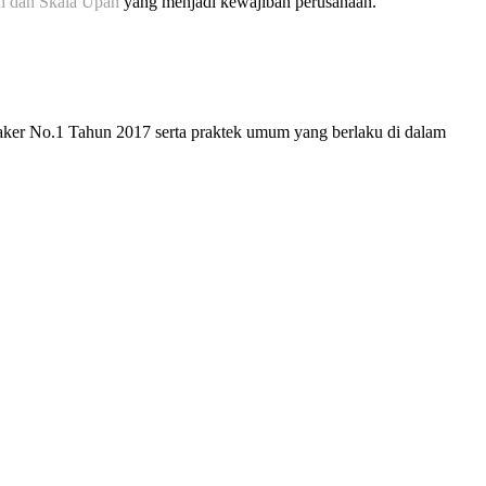
h dan Skala Upah
yang menjadi kewajiban perusahaan.
ker No.1 Tahun 2017 serta praktek umum yang berlaku di dalam