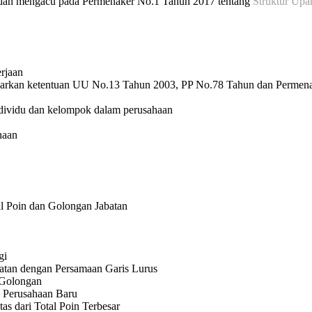
 dan mengacu pada Permenaker No.1 Tahun 2017 tentang
Struktur Upa
rjaan
sarkan ketentuan UU No.13 Tahun 2003, PP No.78 Tahun dan Permena
dividu dan kelompok dalam perusahaan
haan
l Poin dan Golongan Jabatan
gi
tan dengan Persamaan Garis Lurus
 Golongan
 Perusahaan Baru
as dari Total Poin Terbesar