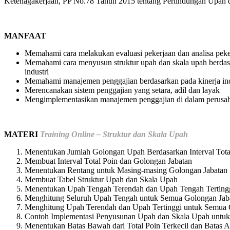
Ketenagakerjaan, PP No.78 Tahun 2015 tentang Perlindungan Upah
MANFAAT
Memahami cara melakukan evaluasi pekerjaan dan analisa peke
Memahami cara menyusun struktur upah dan skala upah berda
industri
Memahami manajemen penggajian berdasarkan pada kinerja in
Merencanakan sistem penggajian yang setara, adil dan layak
Mengimplementasikan manajemen penggajian di dalam perusa
MATERI
Training Online – Struktur dan Skala Upah
Menentukan Jumlah Golongan Upah Berdasarkan Interval Tota
Membuat Interval Total Poin dan Golongan Jabatan
Menentukan Rentang untuk Masing-masing Golongan Jabatan
Membuat Tabel Struktur Upah dan Skala Upah
Menentukan Upah Tengah Terendah dan Upah Tengah Terting
Menghitung Seluruh Upah Tengah untuk Semua Golongan Jaba
Menghitung Upah Terendah dan Upah Tertinggi untuk Semua
Contoh Implementasi Penyusunan Upah dan Skala Upah untuk
Menentukan Batas Bawah dari Total Poin Terkecil dan Batas At