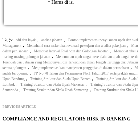
* Harus di isi
Tags:
,
,
adil dan layak
analisa jabatan
Contoh implementasi penyusunan upah dan skal
,
,
Management
Memahami cara melakukan evaluasi pekerjaan dan analisa pekerjaan
Mema
,
,
dalam perusahaan
Membuat Interval Total poin dan Golongan Jabatan
Membuat tabel s
,
masing-masing golongan jabatan
Menentukan upah tengah terendah dan upah tengah terti
Terendah dari Jabatan yang Mempunya Poin Terkecil dan Upah Tengah Tertinggi dari Jabat
,
,
semua golongan
Mengimplementasikan manajemen penggajian di dalam perusahaan
Me
,
sudah beroperasi.
PP No.78 Tahun dan Permenaker No.1 Tahun 2017 serta praktek umum y
,
,
Upah Bandung
Training Struktur dan Skala Upah Banten
Training Struktur dan Skal
,
,
Lombok
Training Struktur dan Skala Upah Makassar
Training Struktur dan Skala Up
,
,
Samarinda
Training Struktur dan Skala Upah Semarang
Training Struktur dan Skala 
PREVIOUS ARTICLE
COMPLIANCE AND REGULATORY RISK IN BANKING