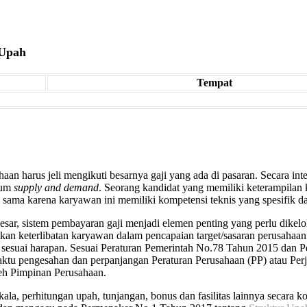
 Upah
Tempat
n harus jeli mengikuti besarnya gaji yang ada di pasaran. Secara inte
ukum
supply and demand
. Seorang kandidat yang memiliki keterampila
 sama karena karyawan ini memiliki kompetensi teknis yang spesifik da
sar, sistem pembayaran gaji menjadi elemen penting yang perlu dikelol
an keterlibatan karyawan dalam pencapaian target/sasaran perusahaan
n sesuai harapan. Sesuai Peraturan Pemerintah No.78 Tahun 2015 dan 
aktu pengesahan dan perpanjangan Peraturan Perusahaan (PP) atau Perj
leh Pimpinan Perusahaan.
ala, perhitungan upah, tunjangan, bonus dan fasilitas lainnya secar