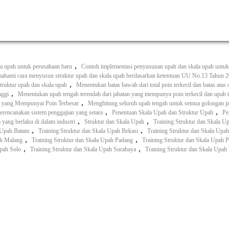
,
a upah untuk perusahaan baru
Contoh implementasi penyusunan upah dan skala upah untuk
hami cara menyusun struktur upah dan skala upah berdasarkan ketentuan UU No.13 Tahun 
,
truktur upah dan skala upah
Menentukan batas bawah dari total poin terkecil dan batas atas d
,
nggi
Menentukan upah tengah terendah dari jabatan yang mempunya poin terkecil dan upah t
,
an yang Mempunyai Poin Terbesar
Menghitung seluruh upah tengah untuk semua golongan ja
,
,
rencanakan sistem penggajian yang setara
Penentuan Skala Upah dan Struktur Upah
Pe
,
,
ang berlaku di dalam industri
Struktur dan Skala Upah
Training Struktur dan Skala Up
,
,
a Upah Batam
Training Struktur dan Skala Upah Bekasi
Training Struktur dan Skala Upah
,
,
ah Malang
Training Struktur dan Skala Upah Padang
Training Struktur dan Skala Upah 
,
,
Upah Solo
Training Struktur dan Skala Upah Surabaya
Training Struktur dan Skala Upah