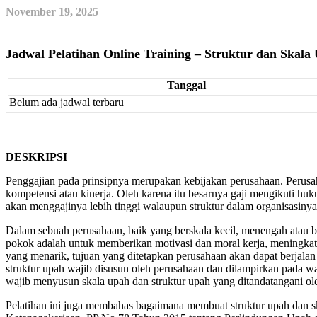
November 19, 2025
Jadwal Pelatihan Online Training – Struktur dan Skala
Tanggal
Belum ada jadwal terbaru
DESKRIPSI
Penggajian pada prinsipnya merupakan kebijakan perusahaan. Perusahaa
kompetensi atau kinerja. Oleh karena itu besarnya gaji mengikuti h
akan menggajinya lebih tinggi walaupun struktur dalam organisasinya
Dalam sebuah perusahaan, baik yang berskala kecil, menengah atau be
pokok adalah untuk memberikan motivasi dan moral kerja, meningkatk
yang menarik, tujuan yang ditetapkan perusahaan akan dapat berjala
struktur upah wajib disusun oleh perusahaan dan dilampirkan pada w
wajib menyusun skala upah dan struktur upah yang ditandatangani o
Pelatihan ini juga membahas bagaimana membuat struktur upah dan sk