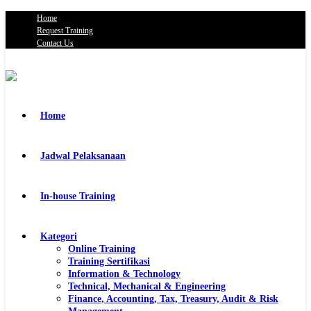
Home
Request Training
Contact Us
Home
Jadwal Pelaksanaan
In-house Training
Kategori
Online Training
Training Sertifikasi
Information & Technology
Technical, Mechanical & Engineering
Finance, Accounting, Tax, Treasury, Audit & Risk