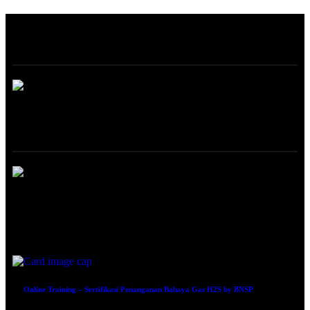
ABOUT
ONLINE TRAINING
Procurement Fraud: Identification, Investigation and Prevention
August 5, 2026
Online Training – Sertifikasi Penanganan Bahaya Gas H2S by BNSP