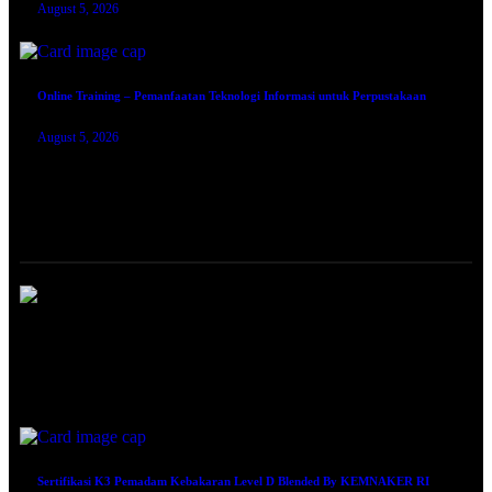
August 5, 2026
Online Training – Pemanfaatan Teknologi Informasi untuk Perpustakaan
August 5, 2026
TRAINING SERTIFIKASI
Sertifikasi Sekretaris Perusahaan (Corporate Secretary) by BNSP
August 5, 2026
Sertifikasi K3 Pemadam Kebakaran Level D Blended By KEMNAKER RI