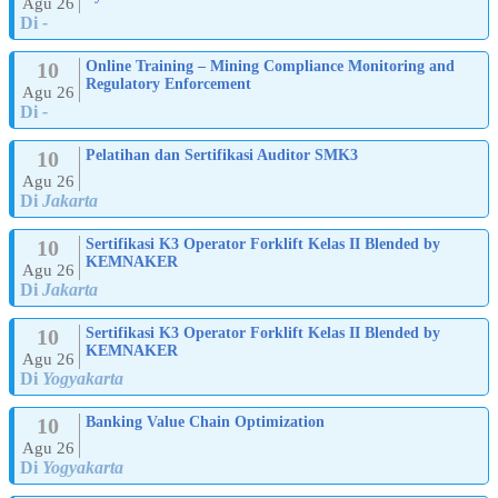
Agu 26
Di
-
10
Online Training – Mining Compliance Monitoring and
Regulatory Enforcement
Agu 26
Di
-
10
Pelatihan dan Sertifikasi Auditor SMK3
Agu 26
Di
Jakarta
10
Sertifikasi K3 Operator Forklift Kelas II Blended by
KEMNAKER
Agu 26
Di
Jakarta
10
Sertifikasi K3 Operator Forklift Kelas II Blended by
KEMNAKER
Agu 26
Di
Yogyakarta
10
Banking Value Chain Optimization
Agu 26
Di
Yogyakarta