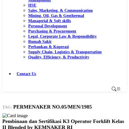
Management
HSE
Sales, Marketing, & Communication
Mining, Oil, Gas & Geothermal
Managerial & Soft skills
Personal Development
Purchasing & Procurement
Legal, Corporate Law & Responsibility
Rumah Sakit
Perbankan & Koperasi
Supply Chain, Logistics & Transportation
Quality, Efficiency, & Productivity
Contact Us
PERMENAKER NO.05/MEN/1985
TAG:
Pembinaan dan Sertifikasi K3 Operator Forklift Kelas
II Blended by KEMNAKER RI