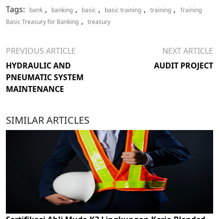
Tags:
,
,
,
,
,
bank
banking
basic
basic training
training
Training
,
Basic Treasury for Banking
treasury
PREVIOUS ARTICLE
NEXT ARTICLE
HYDRAULIC AND
AUDIT PROJECT
PNEUMATIC SYSTEM
MAINTENANCE
SIMILAR ARTICLES