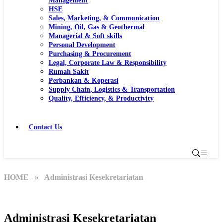
Management
HSE
Sales, Marketing, & Communication
Mining, Oil, Gas & Geothermal
Managerial & Soft skills
Personal Development
Purchasing & Procurement
Legal, Corporate Law & Responsibility
Rumah Sakit
Perbankan & Koperasi
Supply Chain, Logistics & Transportation
Quality, Efficiency, & Productivity
Contact Us
HOME
» Administrasi Kesekretariatan
Administrasi Kesekretariatan