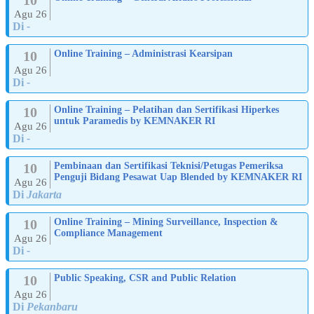
Agu 26
Di
-
10
Online Training – Administrasi Kearsipan
Agu 26
Di
-
10
Online Training – Pelatihan dan Sertifikasi Hiperkes
untuk Paramedis by KEMNAKER RI
Agu 26
Di
-
10
Pembinaan dan Sertifikasi Teknisi/Petugas Pemeriksa
Penguji Bidang Pesawat Uap Blended by KEMNAKER RI
Agu 26
Di
Jakarta
10
Online Training – Mining Surveillance, Inspection &
Compliance Management
Agu 26
Di
-
10
Public Speaking, CSR and Public Relation
Agu 26
Di
Pekanbaru