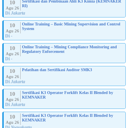
10
Sertifikasi dan Pembinaan Ahli K3 Kimia (KEMNAKER
RI)
Agu 26
Di
Jakarta
10
Online Training – Basic Mining Supervision and Control
System
Agu 26
Di
-
10
Online Training – Mining Compliance Monitoring and
Regulatory Enforcement
Agu 26
Di
-
10
Pelatihan dan Sertifikasi Auditor SMK3
Agu 26
Di
Jakarta
10
Sertifikasi K3 Operator Forklift Kelas II Blended by
KEMNAKER
Agu 26
Di
Jakarta
10
Sertifikasi K3 Operator Forklift Kelas II Blended by
KEMNAKER
Agu 26
Di
Yogyakarta