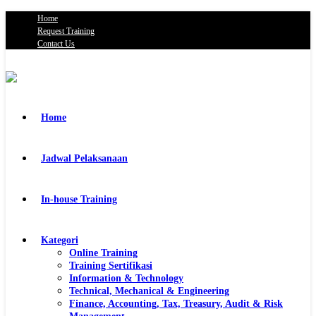
Home
Request Training
Contact Us
Home
Jadwal Pelaksanaan
In-house Training
Kategori
Online Training
Training Sertifikasi
Information & Technology
Technical, Mechanical & Engineering
Finance, Accounting, Tax, Treasury, Audit & Risk