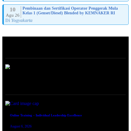
10
Pembinaan dan Sertifikasi Operator Penggerak Mula
Kelas 1 (Genset/Diesel) Blended by KEMNAKER RI
Agu 26
Di
Yogyakarta
ABOUT
ONLINE TRAINING
Online Training – Individual Leadership Excellence
August 6, 2026