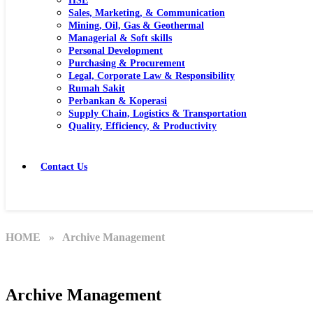
HSE
Sales, Marketing, & Communication
Mining, Oil, Gas & Geothermal
Managerial & Soft skills
Personal Development
Purchasing & Procurement
Legal, Corporate Law & Responsibility
Rumah Sakit
Perbankan & Koperasi
Supply Chain, Logistics & Transportation
Quality, Efficiency, & Productivity
Contact Us
HOME
» Archive Management
Archive Management