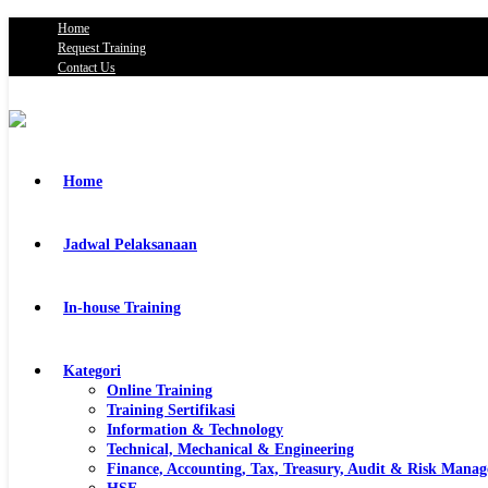
Home
Request Training
Contact Us
Home
Jadwal Pelaksanaan
In-house Training
Kategori
Online Training
Training Sertifikasi
Information & Technology
Technical, Mechanical & Engineering
Finance, Accounting, Tax, Treasury, Audit & Risk Mana