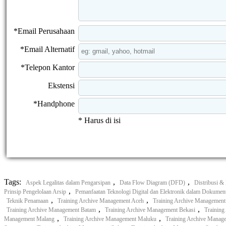
*Email Perusahaan
*Email Alternatif
*Telepon Kantor
Ekstensi
*Handphone
* Harus di isi
Tags:
,
,
Aspek Legalitas dalam Pengarsipan
Data Flow Diagram (DFD)
Distribusi &
,
Prinsip Pengelolaan Arsip
Pemanfaatan Teknologi Digital dan Elektronik dalam Dokument
,
,
Teknik Penamaan
Training Archive Management Aceh
Training Archive Managemen
,
,
Training Archive Management Batam
Training Archive Management Bekasi
Training
,
,
Management Malang
Training Archive Management Maluku
Training Archive Manag