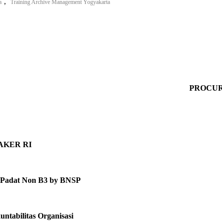
,
a
Training Archive Management Yogyakarta
PROCUR
MNAKER RI
ah Padat Non B3 by BNSP
ntabilitas Organisasi