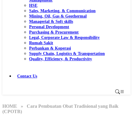
Management
HSE
Sales, Marketing, & Communication
Mining, Oil, Gas & Geothermal
Managerial & Soft skills
Personal Development
Purchasing & Procurement
Legal, Corporate Law & Responsibility
Rumah Sakit
Perbankan & Koperasi
Supply Chain, Logistics & Transportation
Quality, Efficiency, & Productivity
Contact Us
HOME
» Cara Pembuatan Obat Tradisional yang Baik
(CPOTB)