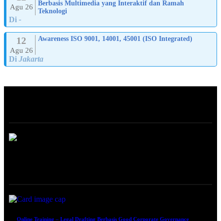
Berbasis Multimedia yang Interaktif dan Ramah
Agu 26
Teknologi
Di
-
12
Awareness ISO 9001, 14001, 45001 (ISO Integrated)
Agu 26
Di
Jakarta
ABOUT
ONLINE TRAINING
Online Training – Legal Drafting Berbasis Good Corporate Governance