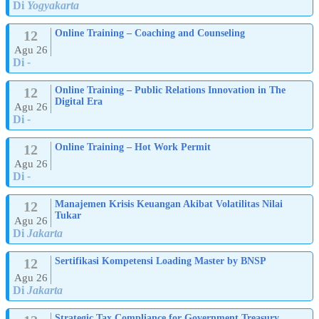
Di
Yogyakarta
12
Online Training – Coaching and Counseling
Agu 26
Di
-
12
Online Training – Public Relations Innovation in The
Digital Era
Agu 26
Di
-
12
Online Training – Hot Work Permit
Agu 26
Di
-
12
Manajemen Krisis Keuangan Akibat Volatilitas Nilai
Tukar
Agu 26
Di
Jakarta
12
Sertifikasi Kompetensi Loading Master by BNSP
Agu 26
Di
Jakarta
Strategic Tax Compliance for Government Treasury