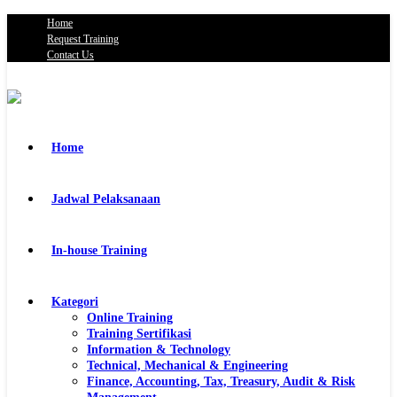
Home
Request Training
Contact Us
Home
Jadwal Pelaksanaan
In-house Training
Kategori
Online Training
Training Sertifikasi
Information & Technology
Technical, Mechanical & Engineering
Finance, Accounting, Tax, Treasury, Audit & Risk