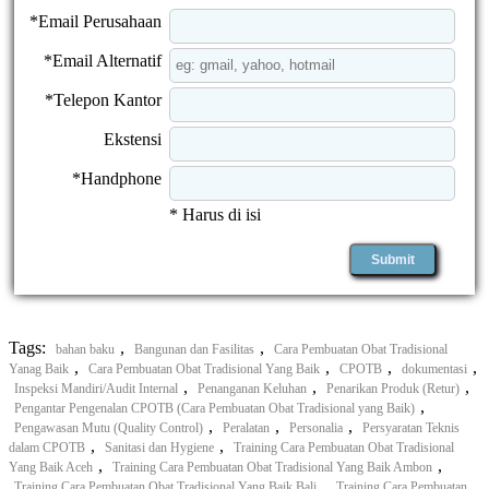
*Email Perusahaan
*Email Alternatif
*Telepon Kantor
Ekstensi
*Handphone
* Harus di isi
Tags:
,
,
bahan baku
Bangunan dan Fasilitas
Cara Pembuatan Obat Tradisional
,
,
,
,
Yanag Baik
Cara Pembuatan Obat Tradisional Yang Baik
CPOTB
dokumentasi
,
,
,
Inspeksi Mandiri/Audit Internal
Penanganan Keluhan
Penarikan Produk (Retur)
,
Pengantar Pengenalan CPOTB (Cara Pembuatan Obat Tradisional yang Baik)
,
,
,
Pengawasan Mutu (Quality Control)
Peralatan
Personalia
Persyaratan Teknis
,
,
dalam CPOTB
Sanitasi dan Hygiene
Training Cara Pembuatan Obat Tradisional
,
,
Yang Baik Aceh
Training Cara Pembuatan Obat Tradisional Yang Baik Ambon
,
Training Cara Pembuatan Obat Tradisional Yang Baik Bali
Training Cara Pembuatan