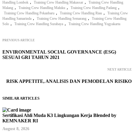
,
,
Handling Lombok
Training Crew Handling Makassar
Training Crew Handling
,
,
,
Malang
Training Crew Handling Maluku
Training Crew Handling Padang
,
,
Training Crew Handling Pekanbaru
Training Crew Handling Riau
Training Crew
,
,
Handling Samarinda
Training Crew Handling Semarang
Training Crew Handling
,
,
Solo
Training Crew Handling Surabaya
Training Crew Handling Yogyakarta
PREVIOUS ARTICLE
ENVIRONMENTAL SOCIAL GOVERNANCE (ESG)
SESUAI GRI TAHUN 2021
NEXT ARTICLE
RISK APPETITE, ANALISIS DAN PEMODELAN RISIKO
SIMILAR ARTICLES
Sertifikasi Ahli Muda K3 Lingkungan Kerja Blended by
KEMNAKER RI
August 8, 2026