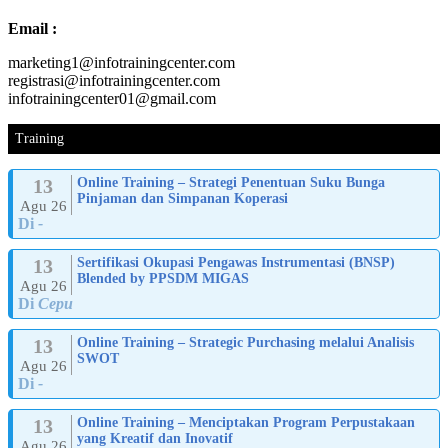
Email :
marketing1@infotrainingcenter.com
registrasi@infotrainingcenter.com
infotrainingcenter01@gmail.com
Training
13
Online Training – Strategi Penentuan Suku Bunga
Pinjaman dan Simpanan Koperasi
Agu 26
Di
-
13
Sertifikasi Okupasi Pengawas Instrumentasi (BNSP)
Blended by PPSDM MIGAS
Agu 26
Di
Cepu
13
Online Training – Strategic Purchasing melalui Analisis
SWOT
Agu 26
Di
-
13
Online Training – Menciptakan Program Perpustakaan
yang Kreatif dan Inovatif
Agu 26