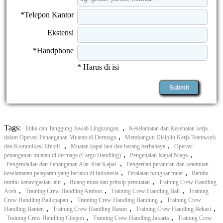
*Telepon Kantor
Ekstensi
*Handphone
* Harus di isi
Tags:
,
Etika dan Tanggung Jawab Lingkungan.
Keselamatan dan Kesehatan kerja
,
dalam Operasi Penanganan Muatan di Dermaga
Membangun Disiplin Kerja Teamwork
,
,
dan Komunikasi Efektif.
Muatan kapal laut dan barang berbahaya
Operasi
,
,
penanganan muatan di dermaga (Cargo Handling)
Pengenalan Kapal Niaga
,
Pengendalian dan Penanganan Alat-Alat Kapal.
Pengertian peraturan dan ketentuan
,
,
keselamatan pelayaran yang berlaku di Indonesia
Peralatan bongkar muat
Rambu-
,
,
rambu kenavigasian laut
Ruang muat dan prinsip pemuatan
Training Crew Handling
,
,
,
Aceh
Training Crew Handling Ambon
Training Crew Handling Bali
Training
,
,
Crew Handling Balikpapan
Training Crew Handling Bandung
Training Crew
,
,
,
Handling Banten
Training Crew Handling Batam
Training Crew Handling Bekasi
,
,
Training Crew Handling Cilegon
Training Crew Handling Jakarta
Training Crew