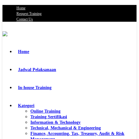
Home
Request Training
Contact Us
Home
Jadwal Pelaksanaan
In-house Training
Kategori
Online Training
Training Sertifikasi
Information & Technology
Technical, Mechanical & Engineering
Finance, Accounting, Tax, Treasury, Audit & Risk