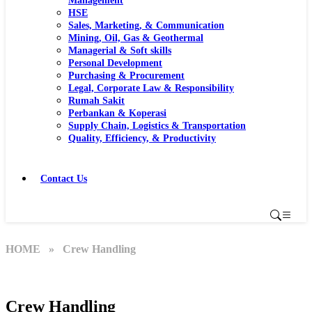
Management
HSE
Sales, Marketing, & Communication
Mining, Oil, Gas & Geothermal
Managerial & Soft skills
Personal Development
Purchasing & Procurement
Legal, Corporate Law & Responsibility
Rumah Sakit
Perbankan & Koperasi
Supply Chain, Logistics & Transportation
Quality, Efficiency, & Productivity
Contact Us
HOME
» Crew Handling
Crew Handling