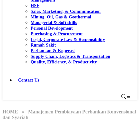
Management
HSE
Sales, Marketing, & Communication
Mining, Oil, Gas & Geothermal
Managerial & Soft skills
Personal Development
Purchasing & Procurement
Legal, Corporate Law & Responsibility
Rumah Sakit
Perbankan & Koperasi
Supply Chain, Logistics & Transportation
Quality, Efficiency, & Productivity
Contact Us
HOME
» Manajemen Pembiayaan Perbankan Konvensional
dan Syariah