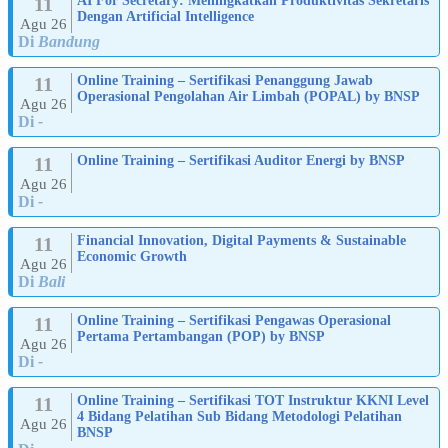
11
AI For Secretary: Meningkatkan Produktivitas Sekretaris
Dengan Artificial Intelligence
Agu 26
Di
Bandung
11
Online Training – Sertifikasi Penanggung Jawab
Operasional Pengolahan Air Limbah (POPAL) by BNSP
Agu 26
Di
-
11
Online Training – Sertifikasi Auditor Energi by BNSP
Agu 26
Di
-
11
Financial Innovation, Digital Payments & Sustainable
Economic Growth
Agu 26
Di
Bali
11
Online Training – Sertifikasi Pengawas Operasional
Pertama Pertambangan (POP) by BNSP
Agu 26
Di
-
11
Online Training – Sertifikasi TOT Instruktur KKNI Level
4 Bidang Pelatihan Sub Bidang Metodologi Pelatihan
Agu 26
BNSP