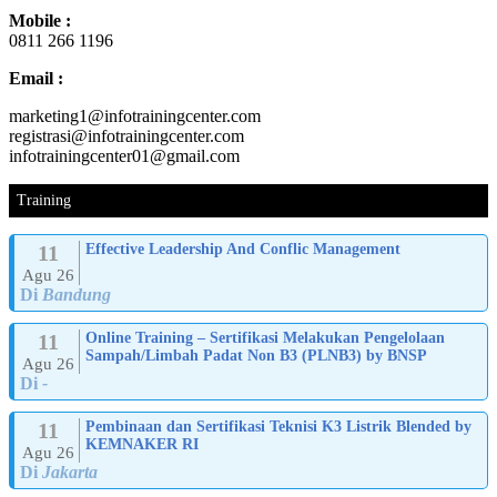
Mobile :
0811 266 1196
Email :
marketing1@infotrainingcenter.com
registrasi@infotrainingcenter.com
infotrainingcenter01@gmail.com
Training
11
Effective Leadership And Conflic Management
Agu 26
Di
Bandung
11
Online Training – Sertifikasi Melakukan Pengelolaan
Sampah/Limbah Padat Non B3 (PLNB3) by BNSP
Agu 26
Di
-
11
Pembinaan dan Sertifikasi Teknisi K3 Listrik Blended by
KEMNAKER RI
Agu 26
Di
Jakarta