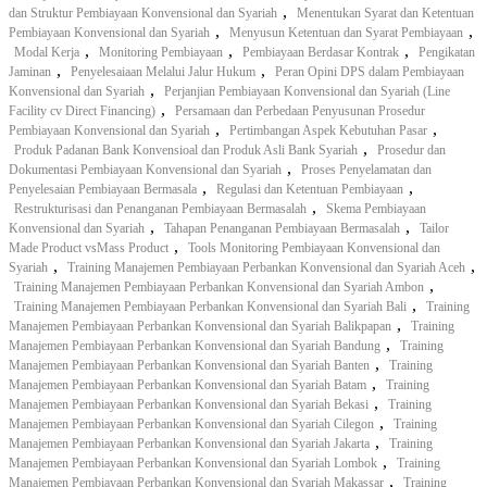
,
dan Struktur Pembiayaan Konvensional dan Syariah
Menentukan Syarat dan Ketentuan
,
,
Pembiayaan Konvensional dan Syariah
Menyusun Ketentuan dan Syarat Pembiayaan
,
,
,
Modal Kerja
Monitoring Pembiayaan
Pembiayaan Berdasar Kontrak
Pengikatan
,
,
Jaminan
Penyelesaiaan Melalui Jalur Hukum
Peran Opini DPS dalam Pembiayaan
,
Konvensional dan Syariah
Perjanjian Pembiayaan Konvensional dan Syariah (Line
,
Facility cv Direct Financing)
Persamaan dan Perbedaan Penyusunan Prosedur
,
,
Pembiayaan Konvensional dan Syariah
Pertimbangan Aspek Kebutuhan Pasar
,
Produk Padanan Bank Konvensioal dan Produk Asli Bank Syariah
Prosedur dan
,
Dokumentasi Pembiayaan Konvensional dan Syariah
Proses Penyelamatan dan
,
,
Penyelesaian Pembiayaan Bermasala
Regulasi dan Ketentuan Pembiayaan
,
Restrukturisasi dan Penanganan Pembiayaan Bermasalah
Skema Pembiayaan
,
,
Konvensional dan Syariah
Tahapan Penanganan Pembiayaan Bermasalah
Tailor
,
Made Product vsMass Product
Tools Monitoring Pembiayaan Konvensional dan
,
,
Syariah
Training Manajemen Pembiayaan Perbankan Konvensional dan Syariah Aceh
,
Training Manajemen Pembiayaan Perbankan Konvensional dan Syariah Ambon
,
Training Manajemen Pembiayaan Perbankan Konvensional dan Syariah Bali
Training
,
Manajemen Pembiayaan Perbankan Konvensional dan Syariah Balikpapan
Training
,
Manajemen Pembiayaan Perbankan Konvensional dan Syariah Bandung
Training
,
Manajemen Pembiayaan Perbankan Konvensional dan Syariah Banten
Training
,
Manajemen Pembiayaan Perbankan Konvensional dan Syariah Batam
Training
,
Manajemen Pembiayaan Perbankan Konvensional dan Syariah Bekasi
Training
,
Manajemen Pembiayaan Perbankan Konvensional dan Syariah Cilegon
Training
,
Manajemen Pembiayaan Perbankan Konvensional dan Syariah Jakarta
Training
,
Manajemen Pembiayaan Perbankan Konvensional dan Syariah Lombok
Training
,
Manajemen Pembiayaan Perbankan Konvensional dan Syariah Makassar
Training