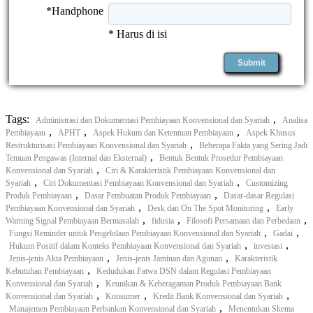
*Handphone
* Harus di isi
Tags:
,
Administrasi dan Dokumentasi Pembiayaan Konvensional dan Syariah
Analisa
,
,
,
Pembiayaan
APHT
Aspek Hukum dan Ketentuan Pembiayaan
Aspek Khusus
,
Restrukturisasi Pembiayaan Konvensional dan Syariah
Beberapa Fakta yang Sering Jadi
,
Temuan Pengawas (Internal dan Eksternal)
Bentuk Bentuk Prosedur Pembiayaan
,
Konvensional dan Syariah
Ciri & Karakteristik Pembiayaan Konvensional dan
,
,
Syariah
Ciri Dokumentasi Pembiayaan Konvensional dan Syariah
Customizing
,
,
Produk Pembiayaan
Dasar Pembuatan Produk Pembiayaan
Dasar-dasar Regulasi
,
,
Pembiayaan Konvensional dan Syariah
Desk dan On The Spot Monitoring
Early
,
,
,
Warning Signal Pembiayaan Bermasalah
fidusia
Filosofi Persamaan dan Perbedaan
,
,
Fungsi Reminder untuk Pengelolaan Pembiayaan Konvensional dan Syariah
Gadai
,
,
Hukum Positif dalam Konteks Pembiayaan Konvensional dan Syariah
investasi
,
,
Jenis-jenis Akta Pembiayaan
Jenis-jenis Jaminan dan Agunan
Karakteristik
,
Kebutuhan Pembiayaan
Kedudukan Fatwa DSN dalam Regulasi Pembiayaan
,
Konvensional dan Syariah
Keunikan & Keberagaman Produk Pembiayaan Bank
,
,
,
Konvensional dan Syariah
Konsumer
Kredit Bank Konvensional dan Syariah
,
Manajemen Pembiayaan Perbankan Konvensional dan Syariah
Menentukan Skema