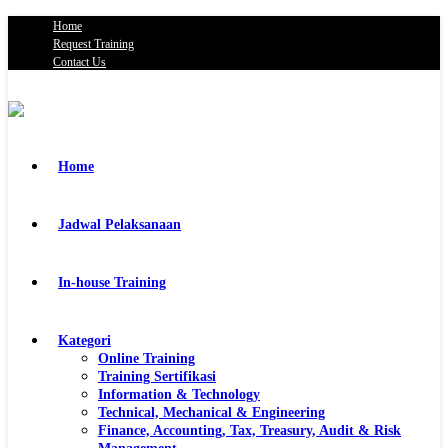
Home
Request Training
Contact Us
Home
Jadwal Pelaksanaan
In-house Training
Kategori
Online Training
Training Sertifikasi
Information & Technology
Technical, Mechanical & Engineering
Finance, Accounting, Tax, Treasury, Audit & Risk