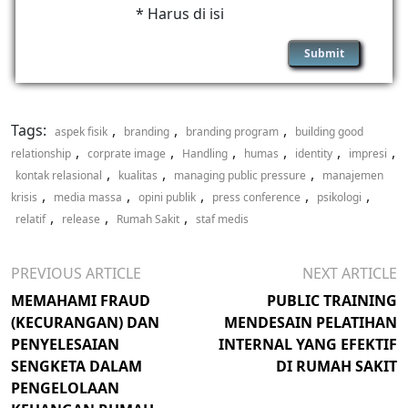
* Harus di isi
Tags:
,
,
,
aspek fisik
branding
branding program
building good
,
,
,
,
,
,
relationship
corprate image
Handling
humas
identity
impresi
,
,
,
kontak relasional
kualitas
managing public pressure
manajemen
,
,
,
,
,
krisis
media massa
opini publik
press conference
psikologi
,
,
,
relatif
release
Rumah Sakit
staf medis
PREVIOUS ARTICLE
NEXT ARTICLE
MEMAHAMI FRAUD
PUBLIC TRAINING
(KECURANGAN) DAN
MENDESAIN PELATIHAN
PENYELESAIAN
INTERNAL YANG EFEKTIF
SENGKETA DALAM
DI RUMAH SAKIT
PENGELOLAAN