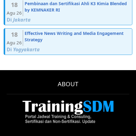
18
Pembinaan dan Sertifikasi Ahli K3 Kimia Blended
by KEMNAKER RI
Agu 26
Di
Jakarta
18
Effective News Writing and Media Engagement
Strategy
Agu 26
Di
Yogyakarta
ABOUT