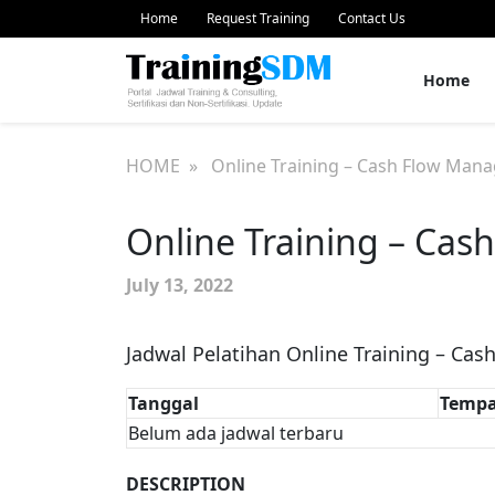
Home
Request Training
Contact Us
Home
HOME
» Online Training – Cash Flow Man
Online Training – Ca
July 13, 2022
Jadwal Pelatihan Online Training – C
Tanggal
Tempa
Belum ada jadwal terbaru
DESCRIPTION