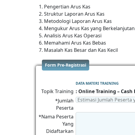
Pengertian Arus Kas
Struktur Laporan Arus Kas
Metodologi Laporan Arus Kas
Mengukur Arus Kas yang Berkelanjutan
Analisis Arus Kas Operasi
Memahami Arus Kas Bebas
Masalah Kas Besar dan Kas Kecil
Form Pre-Registrasi
DATA MATERI TRAINING
Topik Training
: Online Training – Ca
*Jumlah
Peserta
*Nama Peserta
Yang
Didaftarkan