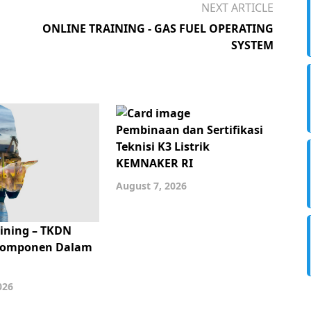
NEXT ARTICLE
ONLINE TRAINING - GAS FUEL OPERATING
SYSTEM
Pembinaan dan Sertifikasi
Teknisi K3 Listrik
KEMNAKER RI
August 7, 2026
aining – TKDN
 Komponen Dalam
026