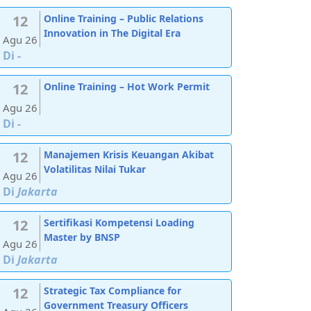
12
Online Training – Public Relations
Innovation in The Digital Era
Agu 26
Di
-
12
Online Training – Hot Work Permit
Agu 26
Di
-
12
Manajemen Krisis Keuangan Akibat
Volatilitas Nilai Tukar
Agu 26
Di
Jakarta
12
Sertifikasi Kompetensi Loading
Master by BNSP
Agu 26
Di
Jakarta
12
Strategic Tax Compliance for
Government Treasury Officers