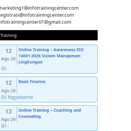
marketing1@infotrainingcenter.com
registrasi@infotrainingcenter.com
infotrainingcenter01@gmail.com
Training
12
Online Training – Awareness ISO
14001:2026 Sistem Manajemen
Agu 26
Lingkungan
Di
-
12
Basic Finance
Agu 26
Di
Yogyakarta
12
Online Training – Coaching and
Counseling
Agu 26
Di
-