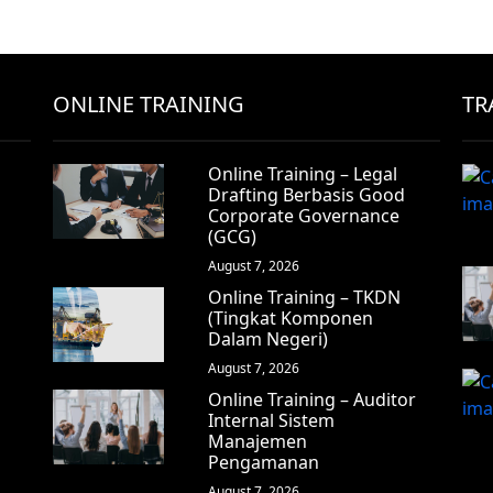
ONLINE TRAINING
TR
Online Training – Legal
Drafting Berbasis Good
Corporate Governance
(GCG)
August 7, 2026
Online Training – TKDN
(Tingkat Komponen
Dalam Negeri)
August 7, 2026
Online Training – Auditor
Internal Sistem
Manajemen
Pengamanan
August 7, 2026