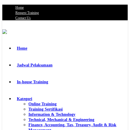
Home
Request Training
Contact Us
Home
Jadwal Pelaksanaan
In-house Training
Kategori
Online Training
Training Sertifikasi
Information & Technology
Technical, Mechanical & Engineering
Finance, Accounting, Tax, Treasury, Audit & Risk