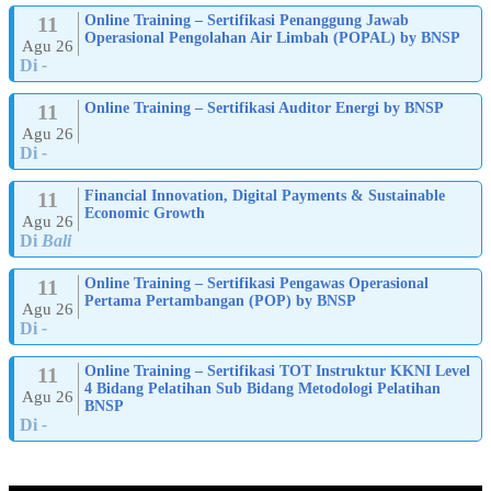
11
Online Training – Sertifikasi Penanggung Jawab
Operasional Pengolahan Air Limbah (POPAL) by BNSP
Agu 26
Di
-
11
Online Training – Sertifikasi Auditor Energi by BNSP
Agu 26
Di
-
11
Financial Innovation, Digital Payments & Sustainable
Economic Growth
Agu 26
Di
Bali
11
Online Training – Sertifikasi Pengawas Operasional
Pertama Pertambangan (POP) by BNSP
Agu 26
Di
-
11
Online Training – Sertifikasi TOT Instruktur KKNI Level
4 Bidang Pelatihan Sub Bidang Metodologi Pelatihan
Agu 26
BNSP
Di
-