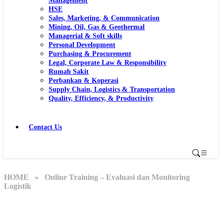
Management
HSE
Sales, Marketing, & Communication
Mining, Oil, Gas & Geothermal
Managerial & Soft skills
Personal Development
Purchasing & Procurement
Legal, Corporate Law & Responsibility
Rumah Sakit
Perbankan & Koperasi
Supply Chain, Logistics & Transportation
Quality, Efficiency, & Productivity
Contact Us
HOME
» Online Training – Evaluasi dan Monitoring
Logistik