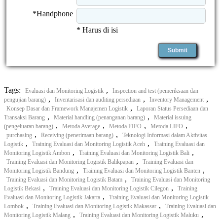
*Handphone
* Harus di isi
Tags:
,
Evaluasi dan Monitoring Logistik
Inspection and test (pemeriksaan dan
,
,
,
pengujian barang)
Inventarisasi dan auditing persediaan
Inventory Management
,
Konsep Dasar dan Framework Manajemen Logistik
Laporan Status Persediaan dan
,
,
Transaksi Barang
Material handling (penanganan barang)
Material issuing
,
,
,
,
(pengeluaran barang)
Metoda Average
Metoda FIFO
Metoda LIFO
,
,
purchasing
Receiving (penerimaan barang)
Teknologi Informasi dalam Aktivitas
,
,
Logistik
Training Evaluasi dan Monitoring Logistik Aceh
Training Evaluasi dan
,
,
Monitoring Logistik Ambon
Training Evaluasi dan Monitoring Logistik Bali
,
Training Evaluasi dan Monitoring Logistik Balikpapan
Training Evaluasi dan
,
,
Monitoring Logistik Bandung
Training Evaluasi dan Monitoring Logistik Banten
,
Training Evaluasi dan Monitoring Logistik Batam
Training Evaluasi dan Monitoring
,
,
Logistik Bekasi
Training Evaluasi dan Monitoring Logistik Cilegon
Training
,
Evaluasi dan Monitoring Logistik Jakarta
Training Evaluasi dan Monitoring Logistik
,
,
Lombok
Training Evaluasi dan Monitoring Logistik Makassar
Training Evaluasi dan
,
,
Monitoring Logistik Malang
Training Evaluasi dan Monitoring Logistik Maluku