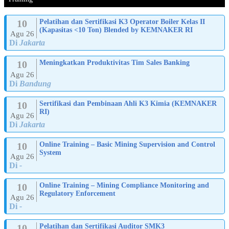
10
Pelatihan dan Sertifikasi K3 Operator Boiler Kelas II
(Kapasitas <10 Ton) Blended by KEMNAKER RI
Agu 26
Di
Jakarta
10
Meningkatkan Produktivitas Tim Sales Banking
Agu 26
Di
Bandung
10
Sertifikasi dan Pembinaan Ahli K3 Kimia (KEMNAKER
RI)
Agu 26
Di
Jakarta
10
Online Training – Basic Mining Supervision and Control
System
Agu 26
Di
-
10
Online Training – Mining Compliance Monitoring and
Regulatory Enforcement
Agu 26
Di
-
10
Pelatihan dan Sertifikasi Auditor SMK3