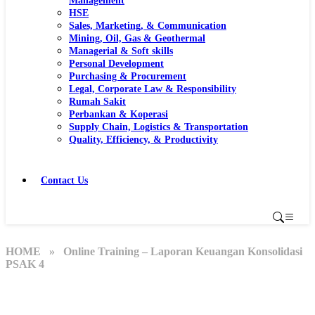
Management
HSE
Sales, Marketing, & Communication
Mining, Oil, Gas & Geothermal
Managerial & Soft skills
Personal Development
Purchasing & Procurement
Legal, Corporate Law & Responsibility
Rumah Sakit
Perbankan & Koperasi
Supply Chain, Logistics & Transportation
Quality, Efficiency, & Productivity
Contact Us
HOME
» Online Training – Laporan Keuangan Konsolidasi
PSAK 4