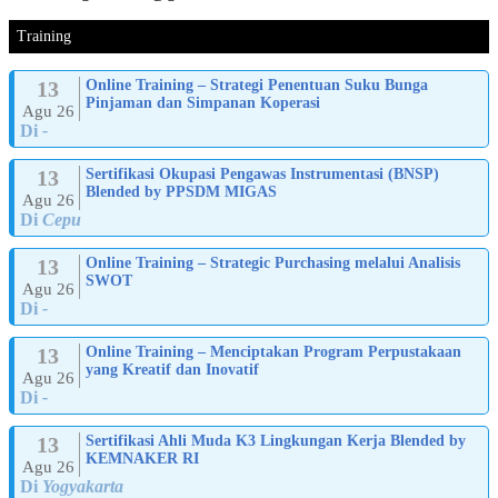
Training
13
Online Training – Strategi Penentuan Suku Bunga
Pinjaman dan Simpanan Koperasi
Agu 26
Di
-
13
Sertifikasi Okupasi Pengawas Instrumentasi (BNSP)
Blended by PPSDM MIGAS
Agu 26
Di
Cepu
13
Online Training – Strategic Purchasing melalui Analisis
SWOT
Agu 26
Di
-
13
Online Training – Menciptakan Program Perpustakaan
yang Kreatif dan Inovatif
Agu 26
Di
-
13
Sertifikasi Ahli Muda K3 Lingkungan Kerja Blended by
KEMNAKER RI
Agu 26
Di
Yogyakarta