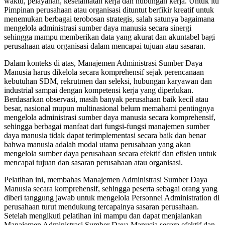
waktu, pelayanan, keselamatan kerja dan hubungan kerja. Untuk itu
Pimpinan perusahaan atau organisasi dituntut berfikir kreatif untuk
menemukan berbagai terobosan strategis, salah satunya bagaimana
mengelola administrasi sumber daya manusia secara sinergi
sehingga mampu memberikan data yang akurat dan akuntabel bagi
perusahaan atau organisasi dalam mencapai tujuan atau sasaran.
Dalam konteks di atas, Manajemen Administrasi Sumber Daya
Manusia harus dikelola secara komprehensif sejak perencanaan
kebutuhan SDM, rekrutmen dan seleksi, hubungan karyawan dan
industrial sampai dengan kompetensi kerja yang diperlukan.
Berdasarkan observasi, masih banyak perusahaan baik kecil atau
besar, nasional mupun multinasional belum memahami pentingnya
mengelola administrasi sumber daya manusia secara komprehensif,
sehingga berbagai manfaat dari fungsi-fungsi manajemen sumber
daya manusia tidak dapat terimplementasi secara baik dan benar
bahwa manusia adalah modal utama perusahaan yang akan
mengelola sumber daya perusahaan secara efektif dan efisien untuk
mencapai tujuan dan sasaran perusahaan atau organisasi.
Pelatihan ini, membahas Manajemen Administrasi Sumber Daya
Manusia secara komprehensif, sehingga peserta sebagai orang yang
diberi tanggung jawab untuk mengelola Personnel Administration di
perusahaan turut mendukung tercapainya sasaran perusahaan.
Setelah mengikuti pelatihan ini mampu dan dapat menjalankan
Manajemen Administrasi Sumber Daya Manusia secara efektif dan