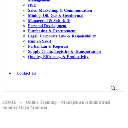
Management
HSE
Sales, Marketing, & Communication
Mining, Oil, Gas & Geothermal
Managerial & Soft skills
Personal Development
Purchasing & Procurement
Legal, Corporate Law & Responsibility
Rumah Sakit
Perbankan & Koperasi
Supply Chain, Logistics & Transportation
Quality, Efficiency, & Productivity
Contact Us
HOME
» Online Training – Manajemen Administrasi
Sumber Daya Manusia