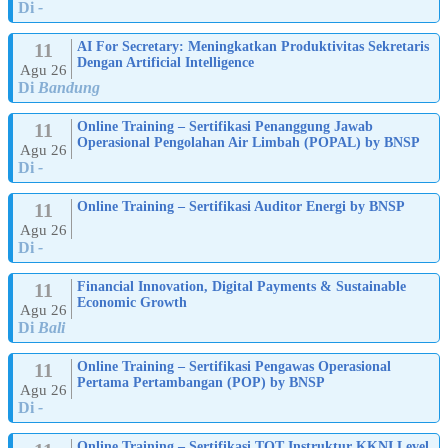
Di
-
11
AI For Secretary: Meningkatkan Produktivitas Sekretaris
Dengan Artificial Intelligence
Agu 26
Di
Bandung
11
Online Training – Sertifikasi Penanggung Jawab
Operasional Pengolahan Air Limbah (POPAL) by BNSP
Agu 26
Di
-
11
Online Training – Sertifikasi Auditor Energi by BNSP
Agu 26
Di
-
11
Financial Innovation, Digital Payments & Sustainable
Economic Growth
Agu 26
Di
Bali
11
Online Training – Sertifikasi Pengawas Operasional
Pertama Pertambangan (POP) by BNSP
Agu 26
Di
-
Online Training – Sertifikasi TOT Instruktur KKNI Level