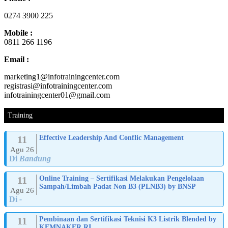
0274 3900 225
Mobile :
0811 266 1196
Email :
marketing1@infotrainingcenter.com
registrasi@infotrainingcenter.com
infotrainingcenter01@gmail.com
Training
11
Effective Leadership And Conflic Management
Agu 26
Di
Bandung
11
Online Training – Sertifikasi Melakukan Pengelolaan
Sampah/Limbah Padat Non B3 (PLNB3) by BNSP
Agu 26
Di
-
11
Pembinaan dan Sertifikasi Teknisi K3 Listrik Blended by
KEMNAKER RI