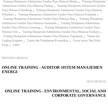
,
Training Manajemen Administrasi Sumber Daya Manusia Medan
Training Manajemen
,
Administrasi Sumber Daya Manusia Padang
Training Manajemen Administrasi Sumber
,
Daya Manusia Palembang
Training Manajemen Administrasi Sumber Daya Manusia
,
,
Pekanbaru
Training Manajemen Administrasi Sumber Daya Manusia Pontianak
,
Training Manajemen Administrasi Sumber Daya Manusia Riau
Training Manajemen
,
Administrasi Sumber Daya Manusia Samarinda
Training Manajemen Administrasi
,
Sumber Daya Manusia Semarang
Training Manajemen Administrasi Sumber Daya
,
,
Manusia Solo
Training Manajemen Administrasi Sumber Daya Manusia Surabaya
,
Training Manajemen Administrasi Sumber Daya Manusia Yogyakarta
Tujuan dan
,
,
Lingkup Kegiatan
Tujuan dan Pemahaman Komunikasi
Unsur-unsur Tata Tertib
,
Kerja
waktu
PREVIOUS ARTICLE
ONLINE TRAINING - AUDITOR SISTEM MANAJEMEN
ENERGI
NEXT ARTICLE
ONLINE TRAINING - ENVIRONMENTAL, SOCIAL AND
CORPORATE GOVERNANCE