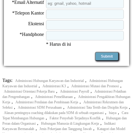
*Email Alternatif
*Telepon Kantor
Ekstensi
*Handphone
* Harus di isi
Tags:
,
Adminisrasi Hubungan Karyawan dan Industrial
Administrasi Hubungan
,
,
,
Karyawan dan Industrial
Administrasi K3
Administrasi Mutasi dan Promosi
,
,
Administrasi Orientasi Pekerja Baru
Administrasi Payroll
Administrasi Pelatihan
,
,
dan Pengembangan
Administrasi Pemeliharaan
Administrasi Pengakhiran Hubungan
,
,
Kerja
Administrasi Penilaian dan Pembinaan Kerja
Administrasi Rekrutmen dan
,
,
,
Seleksi
Administrasi SDM Perusahaan
Administrasi Tata Tertib dan Disiplin Kerja
,
,
Alasan pentingnya coaching dilakukan pada SDM di sebuah organisasi
biaya
Cara
,
,
Tepat Membangun Hubungan
Faktor Penyebab Terjadinya Konflik
Hubungan dan
,
,
Peran dalam Organisasi
Hubungan Manusia di Lingkungan Kerja
Indikasi
,
,
Karyawan Bermasalah
Jenis Pekerjaan dan Tanggung Jawab
Katagori dan Model