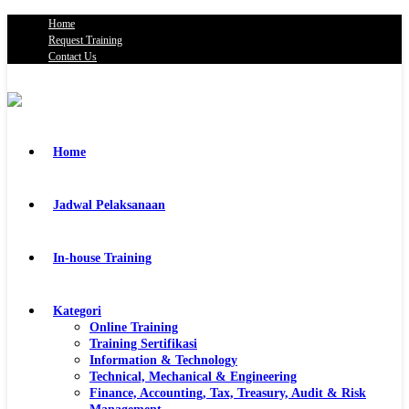
Home
Request Training
Contact Us
Home
Jadwal Pelaksanaan
In-house Training
Kategori
Online Training
Training Sertifikasi
Information & Technology
Technical, Mechanical & Engineering
Finance, Accounting, Tax, Treasury, Audit & Risk