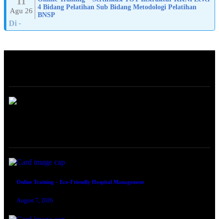
11
4 Bidang Pelatihan Sub Bidang Metodologi Pelatihan
Agu 26
BNSP
Di
-
ABOUT
ONLINE TRAINING
Online Training – Eco-Friendly Hospital Management
August 7, 2026