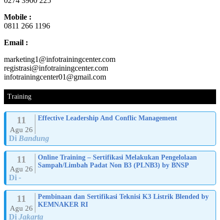
0274 3900 225
Mobile :
0811 266 1196
Email :
marketing1@infotrainingcenter.com
registrasi@infotrainingcenter.com
infotrainingcenter01@gmail.com
Training
11
Effective Leadership And Conflic Management
Agu 26
Di
Bandung
11
Online Training – Sertifikasi Melakukan Pengelolaan
Sampah/Limbah Padat Non B3 (PLNB3) by BNSP
Agu 26
Di
-
11
Pembinaan dan Sertifikasi Teknisi K3 Listrik Blended by
KEMNAKER RI
Agu 26
Di
Jakarta