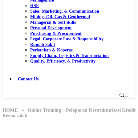
Management
HSE
Sales, Marketing, & Communication
Mining, Oil, Gas & Geothermal
Managerial & Soft skills
Personal Development
Purchasing & Procurement
Legal, Corporate Law & Responsibility
Rumah Sakit
Perbankan & Koperasi
Supply Chain, Logistics & Transportation
Quality, Efficiency, & Productivity
Contact Us
HOME
» Online Training – Pelaporan Restrukturisasi Kredit
Bermasalah