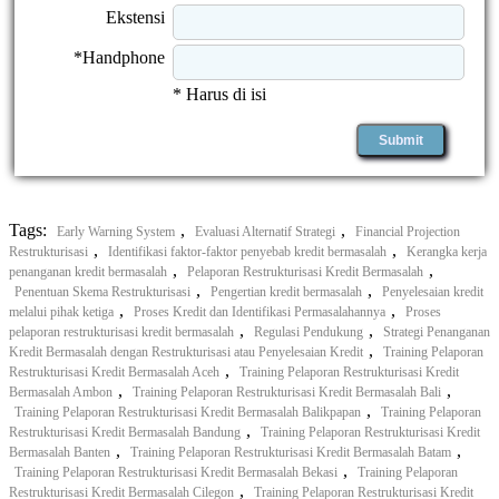
Ekstensi
*Handphone
* Harus di isi
Tags:
,
,
Early Warning System
Evaluasi Alternatif Strategi
Financial Projection
,
,
Restrukturisasi
Identifikasi faktor-faktor penyebab kredit bermasalah
Kerangka kerja
,
,
penanganan kredit bermasalah
Pelaporan Restrukturisasi Kredit Bermasalah
,
,
Penentuan Skema Restrukturisasi
Pengertian kredit bermasalah
Penyelesaian kredit
,
,
melalui pihak ketiga
Proses Kredit dan Identifikasi Permasalahannya
Proses
,
,
pelaporan restrukturisasi kredit bermasalah
Regulasi Pendukung
Strategi Penanganan
,
Kredit Bermasalah dengan Restrukturisasi atau Penyelesaian Kredit
Training Pelaporan
,
Restrukturisasi Kredit Bermasalah Aceh
Training Pelaporan Restrukturisasi Kredit
,
,
Bermasalah Ambon
Training Pelaporan Restrukturisasi Kredit Bermasalah Bali
,
Training Pelaporan Restrukturisasi Kredit Bermasalah Balikpapan
Training Pelaporan
,
Restrukturisasi Kredit Bermasalah Bandung
Training Pelaporan Restrukturisasi Kredit
,
,
Bermasalah Banten
Training Pelaporan Restrukturisasi Kredit Bermasalah Batam
,
Training Pelaporan Restrukturisasi Kredit Bermasalah Bekasi
Training Pelaporan
,
Restrukturisasi Kredit Bermasalah Cilegon
Training Pelaporan Restrukturisasi Kredit