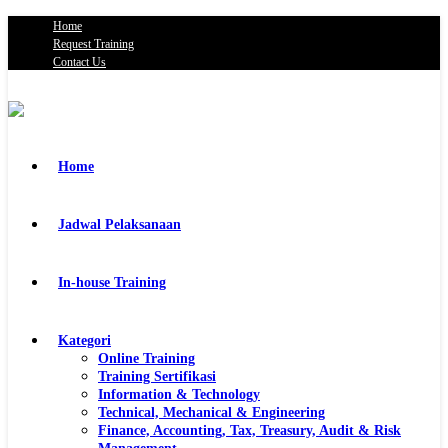
Home
Request Training
Contact Us
Home
Jadwal Pelaksanaan
In-house Training
Kategori
Online Training
Training Sertifikasi
Information & Technology
Technical, Mechanical & Engineering
Finance, Accounting, Tax, Treasury, Audit & Risk