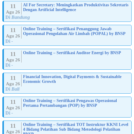
11
AI For Secretary: Meningkatkan Produktivitas Sekretaris
Dengan Artificial Intelligence
Agu 26
Di
Bandung
11
Online Training – Sertifikasi Penanggung Jawab
Operasional Pengolahan Air Limbah (POPAL) by BNSP
Agu 26
Di
-
11
Online Training – Sertifikasi Auditor Energi by BNSP
Agu 26
Di
-
11
Financial Innovation, Digital Payments & Sustainable
Economic Growth
Agu 26
Di
Bali
11
Online Training – Sertifikasi Pengawas Operasional
Pertama Pertambangan (POP) by BNSP
Agu 26
Di
-
11
Online Training – Sertifikasi TOT Instruktur KKNI Level
4 Bidang Pelatihan Sub Bidang Metodologi Pelatihan
Agu 26