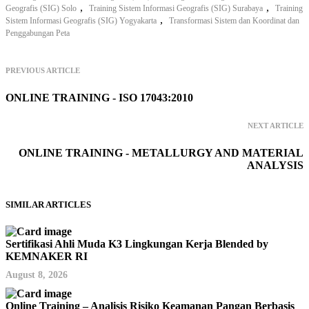
,
,
Geografis (SIG) Solo
Training Sistem Informasi Geografis (SIG) Surabaya
Training
,
Sistem Informasi Geografis (SIG) Yogyakarta
Transformasi Sistem dan Koordinat dan
Penggabungan Peta
PREVIOUS ARTICLE
ONLINE TRAINING - ISO 17043:2010
NEXT ARTICLE
ONLINE TRAINING - METALLURGY AND MATERIAL
ANALYSIS
SIMILAR ARTICLES
Sertifikasi Ahli Muda K3 Lingkungan Kerja Blended by
KEMNAKER RI
August 8, 2026
Online Training – Analisis Risiko Keamanan Pangan Berbasis