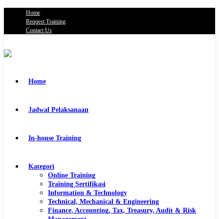
Home
Request Training
Contact Us
Home
Jadwal Pelaksanaan
In-house Training
Kategori
Online Training
Training Sertifikasi
Information & Technology
Technical, Mechanical & Engineering
Finance, Accounting, Tax, Treasury, Audit & Risk