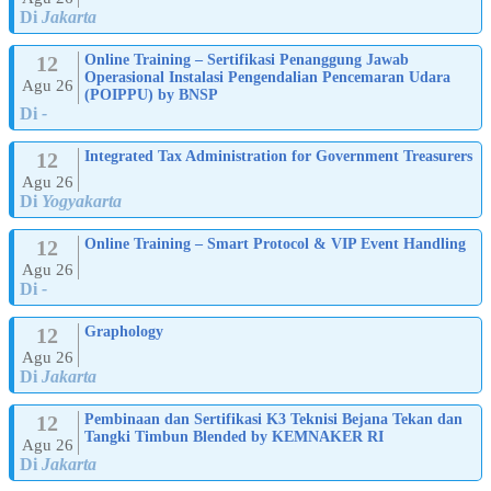
Di
Jakarta
12
Online Training – Sertifikasi Penanggung Jawab
Operasional Instalasi Pengendalian Pencemaran Udara
Agu 26
(POIPPU) by BNSP
Di
-
12
Integrated Tax Administration for Government Treasurers
Agu 26
Di
Yogyakarta
12
Online Training – Smart Protocol & VIP Event Handling
Agu 26
Di
-
12
Graphology
Agu 26
Di
Jakarta
12
Pembinaan dan Sertifikasi K3 Teknisi Bejana Tekan dan
Tangki Timbun Blended by KEMNAKER RI
Agu 26
Di
Jakarta