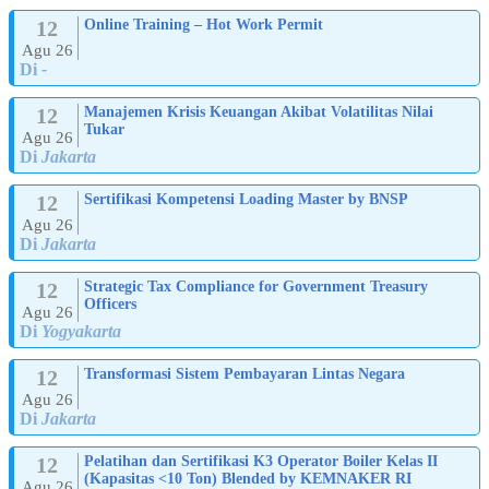
12
Online Training – Hot Work Permit
Agu 26
Di
-
12
Manajemen Krisis Keuangan Akibat Volatilitas Nilai
Tukar
Agu 26
Di
Jakarta
12
Sertifikasi Kompetensi Loading Master by BNSP
Agu 26
Di
Jakarta
12
Strategic Tax Compliance for Government Treasury
Officers
Agu 26
Di
Yogyakarta
12
Transformasi Sistem Pembayaran Lintas Negara
Agu 26
Di
Jakarta
12
Pelatihan dan Sertifikasi K3 Operator Boiler Kelas II
(Kapasitas <10 Ton) Blended by KEMNAKER RI
Agu 26