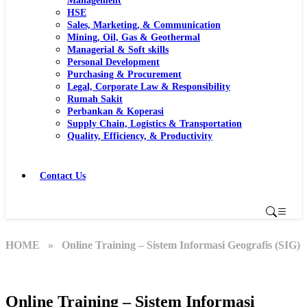
Management
HSE
Sales, Marketing, & Communication
Mining, Oil, Gas & Geothermal
Managerial & Soft skills
Personal Development
Purchasing & Procurement
Legal, Corporate Law & Responsibility
Rumah Sakit
Perbankan & Koperasi
Supply Chain, Logistics & Transportation
Quality, Efficiency, & Productivity
Contact Us
HOME
» Online Training – Sistem Informasi Geografis (SIG)
Online Training – Sistem Informasi