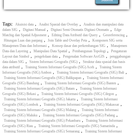
Tags:
,
,
Akuisisi data
Analisi Spasial dan Overlay
Analisis dan manipulasi data
,
,
,
dalam SIG
Digitasi Manual
Digitasi Semi Otomatis Digitasi Otomatis
Edge
,
,
,
Matchig dan Spatial Adjusment
Editing Data Atributif dan Query
Georeferencing
,
,
Hitungan Luas dan panjang
Join Table and Overlay Peta
Komponen SIG serta
,
,
Manajemen Data dan Informasi
Konsep dasar dan perkembangan SIG
Manajemen
,
,
,
Data dan Layering
Manipulasi Data Spatial
Pembangunan Topologi
Pengaturan
,
,
,
Layout dan Simbol
pengelolaan data
Pengenalan Software ArcGIS
penggabungan
,
,
data dalam SIG
Sistem Informasi Geografis (SIG)
Struktur data spasial dan basis
,
,
data atributif
Training Sistem Informasi Geografis (SIG) Aceh
Training Sistem
,
,
Informasi Geografis (SIG) Ambon
Training Sistem Informasi Geografis (SIG) Bali
,
Training Sistem Informasi Geografis (SIG) Balikpapan
Training Sistem Informasi
,
,
Geografis (SIG) Bandung
Training Sistem Informasi Geografis (SIG) Banten
,
Training Sistem Informasi Geografis (SIG) Batam
Training Sistem Informasi
,
,
Geografis (SIG) Bekasi
Training Sistem Informasi Geografis (SIG) Cilegon
,
Training Sistem Informasi Geografis (SIG) Jakarta
Training Sistem Informasi
,
,
Geografis (SIG) Lombok
Training Sistem Informasi Geografis (SIG) Makassar
,
Training Sistem Informasi Geografis (SIG) Malang
Training Sistem Informasi
,
,
Geografis (SIG) Maluku
Training Sistem Informasi Geografis (SIG) Padang
,
Training Sistem Informasi Geografis (SIG) Pekanbaru
Training Sistem Informasi
,
,
Geografis (SIG) Riau
Training Sistem Informasi Geografis (SIG) Samarinda
,
Training Sistem Informasi Geografis (SIG) Semarang
Training Sistem Informasi