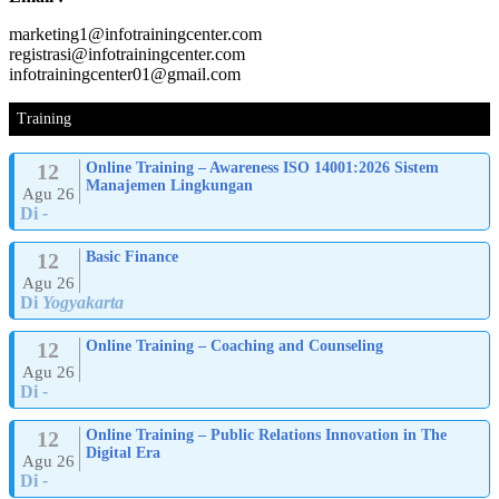
marketing1@infotrainingcenter.com
registrasi@infotrainingcenter.com
infotrainingcenter01@gmail.com
Training
12
Online Training – Awareness ISO 14001:2026 Sistem
Manajemen Lingkungan
Agu 26
Di
-
12
Basic Finance
Agu 26
Di
Yogyakarta
12
Online Training – Coaching and Counseling
Agu 26
Di
-
12
Online Training – Public Relations Innovation in The
Digital Era
Agu 26
Di
-