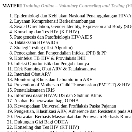
MATERI
Training Online – Voluntary Counseling and Testing 
Epidemiologi dan Kebijakan Nasional Penanggulangan HIV/A
Layanan Komprehensif Berkesinambungan
Sexual Orientation, Gender Identity, Expression and Body (S
Konseling dan Tes HIV (KT HIV)
Patogenesis dan Patofisiologis HIV/AIDS
Tatalaksana HIV/AIDS
Strategi Testing (Test Algoritm)
Pencegahan dan Pengendalian Infeksi (PPI) & PP
Koinfeksi TB-HIV & Provilaksis INH
Infeksi Oportunistik dan Pengobatannya
Efek Samping Obat ARV & Tatalaksananya
Interaksi Obat ARV
Monitoring Klinis dan Laboratorium ARV
Prevention of Mother-to Child Transmission (PMTCT) & H
Penatalaksanaan IRIS
Informasi dasar HIV/AIDS dan Stadium Klinis
Asuhan Keperawatan bagi ODHA
Kewaspadaan Universal dan Profilaksis Paska Pajanan
Pengertian, Klasifikasi ARV, Adherence dan Resistensi pada 
Perawatan Berbasis Masyarakat dan Perawatan Berbasis Ruma
Dukungan Gizi Bagi ODHA
Konseling dan Tes HIV (KT HIV)