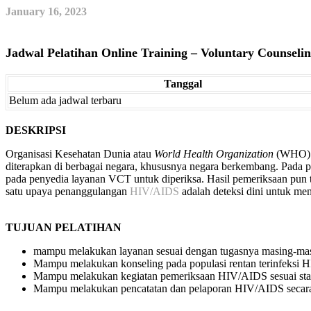
January 16, 2023
Jadwal Pelatihan Online Training – Voluntary Counsel
Tanggal
Belum ada jadwal terbaru
DESKRIPSI
Organisasi Kesehatan Dunia atau
World Health Organization
(WHO) t
diterapkan di berbagai negara, khususnya negara berkembang. Pada pri
pada penyedia layanan VCT untuk diperiksa. Hasil pemeriksaan pun 
satu upaya penanggulangan
HIV/AIDS
adalah deteksi dini untuk men
TUJUAN PELATIHAN
mampu melakukan layanan sesuai dengan tugasnya masing-mas
Mampu melakukan konseling pada populasi rentan terinfeksi H
Mampu melakukan kegiatan pemeriksaan HIV/AIDS sesuai sta
Mampu melakukan pencatatan dan pelaporan HIV/AIDS secara