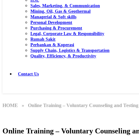
HSE
Sales, Marketing, & Communication
Mining, Oil, Gas & Geothermal
Managerial & Soft skills
Personal Development
Purchasing & Procurement
Legal, Corporate Law & Responsibility
Rumah Sakit
Perbankan & Koperasi
Supply Chain, Logistics & Transportation
Quality, Efficiency, & Productivity
Contact Us
HOME
» Online Training – Voluntary Counseling and Testi
Online Training – Voluntary Counseling 