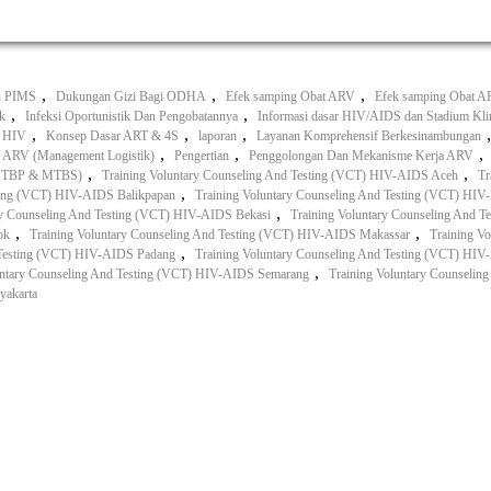
,
,
,
n PIMS
Dukungan Gizi Bagi ODHA
Efek samping Obat ARV
Efek samping Obat A
,
,
ik
Infeksi Oportunistik Dan Pengobatannya
Informasi dasar HIV/AIDS dan Stadium Kli
,
,
,
T HIV
Konsep Dasar ART & 4S
laporan
Layanan Komprehensif Berkesinambungan
,
,
,
n ARV (Management Logistik)
Pengertian
Penggolongan Dan Mekanisme Kerja ARV
,
,
 (MTBP & MTBS)
Training Voluntary Counseling And Testing (VCT) HIV-AIDS Aceh
Tr
,
sting (VCT) HIV-AIDS Balikpapan
Training Voluntary Counseling And Testing (VCT) HI
,
ry Counseling And Testing (VCT) HIV-AIDS Bekasi
Training Voluntary Counseling And 
,
,
ok
Training Voluntary Counseling And Testing (VCT) HIV-AIDS Makassar
Training V
,
 Testing (VCT) HIV-AIDS Padang
Training Voluntary Counseling And Testing (VCT) HI
,
untary Counseling And Testing (VCT) HIV-AIDS Semarang
Training Voluntary Counseli
yakarta