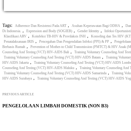
Tags:
,
,
Adherence Dan Resistensi Pada ART
Asuhan Keperawatan Bagi ODHA
Da
,
,
,
Di Indonesia.
Expression and Body (SOGIEB)
Gender Identity
Infeksi Oportunist
,
,
Klasifikasi ARV
Koinfeksi TB-HIV & Provilaksis INH
Konseling dan Tes HIV (K
,
,
Penatalaksanaan IRIS
Pencegahan Dan Pengendalian Infeksi (PPI) & PP
Pengelolaa
,
Berbasis Rumah
Prevention of Mother-to Child Transmission (PMTCT) & HIV Anak
,
Counseling And Testing (VCT) HIV-AIDS Bali
Training Voluntary Counseling And Te
,
Training Voluntary Counseling And Testing (VCT) HIV-AIDS Batam
Training Volunta
,
HIV-AIDS Jakarta
Training Voluntary Counseling And Testing (VCT) HIV-AIDS Lomb
,
Counseling And Testing (VCT) HIV-AIDS Maluku
Training Voluntary Counseling And
,
Training Voluntary Counseling And Testing (VCT) HIV-AIDS Samarinda
Training Vol
,
HIV-AIDS Surabaya
Training Voluntary Counseling And Testing (VCT) HIV-AIDS Yog
PREVIOUS ARTICLE
PENGELOLAAN LIMBAH DOMESTIK (NON B3)