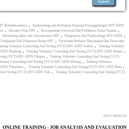
,
RV &Tatalaksananya
Epidemiologi dan Kebijakan Nasional Penanggulangan HIV/AIDS
,
,
,
nis
Interaksi Obat ARV
Kewaspadaan Universal Dan Profilaksis Paska Pajanan
,
,
,
Monitoring klinis dan Laboratorium ARV
Patogenesis dan Patofisiologis HIV/AIDS
,
Pengkajian Dan Pelayanan Resep ARV
Perawatan Berbasis Masyarakat Dan Perawatan
,
aining Voluntary Counseling And Testing (VCT) HIV-AIDS Ambon
Training Voluntary
,
,
V-AIDS Bandung
Training Voluntary Counseling And Testing (VCT) HIV-AIDS Banten
,
Testing (VCT) HIV-AIDS Cilegon
Training Voluntary Counseling And Testing (VCT)
,
oluntary Counseling And Testing (VCT) HIV-AIDS Malang
Training Voluntary
,
,
V-AIDS Pekanbaru
Training Voluntary Counseling And Testing (VCT) HIV-AIDS Riau
,
ng And Testing (VCT) HIV-AIDS Solo
Training Voluntary Counseling And Testing (VCT)
NEXT ARTICLE
ONLINE TRAINING - JOB ANALYSIS AND EVALUATION