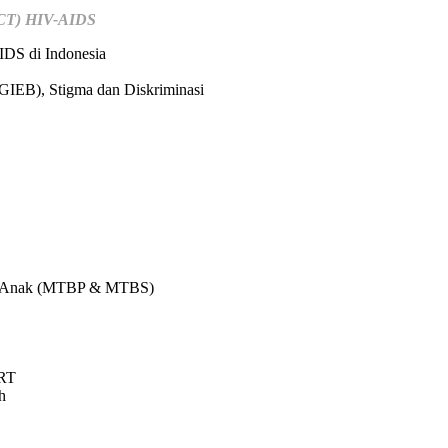
(VCT) HIV-AIDS
IDS di Indonesia
OGIEB), Stigma dan Diskriminasi
IV Anak (MTBP & MTBS)
ART
h