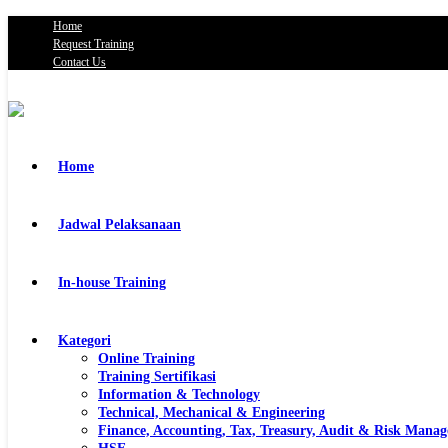
Home
Request Training
Contact Us
Home
Jadwal Pelaksanaan
In-house Training
Kategori
Online Training
Training Sertifikasi
Information & Technology
Technical, Mechanical & Engineering
Finance, Accounting, Tax, Treasury, Audit & Risk Mana