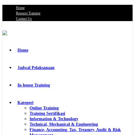
Home
Request Training
Contact Us
Home
Jadwal Pelaksanaan
In-house Training
Kategori
Online Training
Training Sertifikasi
Information & Technology
Technical, Mechanical & Engineering
Finance, Accounting, Tax, Treasury, Audit & Risk