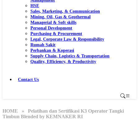
Management
HSE
Sales, Marketing, & Communication
Mining, Oil, Gas & Geothermal
Managerial & Soft skills
Personal Development
Purchasing & Procurement
Legal, Corporate Law & Responsibility
Rumah Sakit
Perbankan & Koperasi
Supply Chain, Logistics & Transportation
Quality, Efficiency, & Productivity
Contact Us
HOME
» Pelatihan dan Sertifikasi K3 Operator Tangki
Timbun Blended by KEMNAKER RI