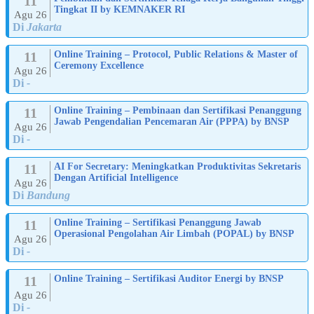
11
Tingkat II by KEMNAKER RI
Agu 26
Di
Jakarta
11
Online Training – Protocol, Public Relations & Master of
Ceremony Excellence
Agu 26
Di
-
11
Online Training – Pembinaan dan Sertifikasi Penanggung
Jawab Pengendalian Pencemaran Air (PPPA) by BNSP
Agu 26
Di
-
11
AI For Secretary: Meningkatkan Produktivitas Sekretaris
Dengan Artificial Intelligence
Agu 26
Di
Bandung
11
Online Training – Sertifikasi Penanggung Jawab
Operasional Pengolahan Air Limbah (POPAL) by BNSP
Agu 26
Di
-
11
Online Training – Sertifikasi Auditor Energi by BNSP
Agu 26
Di
-