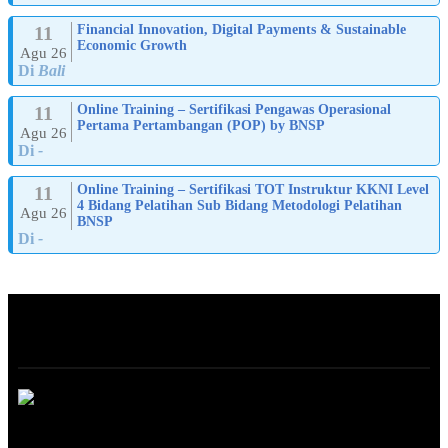
11
Financial Innovation, Digital Payments & Sustainable
Economic Growth
Agu 26
Di
Bali
11
Online Training – Sertifikasi Pengawas Operasional
Pertama Pertambangan (POP) by BNSP
Agu 26
Di
-
11
Online Training – Sertifikasi TOT Instruktur KKNI Level
4 Bidang Pelatihan Sub Bidang Metodologi Pelatihan
Agu 26
BNSP
Di
-
ABOUT