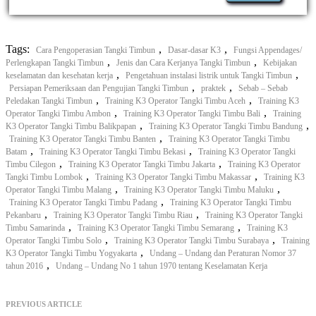
Tags:
,
,
Cara Pengoperasian Tangki Timbun
Dasar-dasar K3
Fungsi Appendages/
,
,
Perlengkapan Tangki Timbun
Jenis dan Cara Kerjanya Tangki Timbun
Kebijakan
,
,
keselamatan dan kesehatan kerja
Pengetahuan instalasi listrik untuk Tangki Timbun
,
,
Persiapan Pemeriksaan dan Pengujian Tangki Timbun
praktek
Sebab – Sebab
,
,
Peledakan Tangki Timbun
Training K3 Operator Tangki Timbu Aceh
Training K3
,
,
Operator Tangki Timbu Ambon
Training K3 Operator Tangki Timbu Bali
Training
,
,
K3 Operator Tangki Timbu Balikpapan
Training K3 Operator Tangki Timbu Bandung
,
Training K3 Operator Tangki Timbu Banten
Training K3 Operator Tangki Timbu
,
,
Batam
Training K3 Operator Tangki Timbu Bekasi
Training K3 Operator Tangki
,
,
Timbu Cilegon
Training K3 Operator Tangki Timbu Jakarta
Training K3 Operator
,
,
Tangki Timbu Lombok
Training K3 Operator Tangki Timbu Makassar
Training K3
,
,
Operator Tangki Timbu Malang
Training K3 Operator Tangki Timbu Maluku
,
Training K3 Operator Tangki Timbu Padang
Training K3 Operator Tangki Timbu
,
,
Pekanbaru
Training K3 Operator Tangki Timbu Riau
Training K3 Operator Tangki
,
,
Timbu Samarinda
Training K3 Operator Tangki Timbu Semarang
Training K3
,
,
Operator Tangki Timbu Solo
Training K3 Operator Tangki Timbu Surabaya
Training
,
K3 Operator Tangki Timbu Yogyakarta
Undang – Undang dan Peraturan Nomor 37
,
tahun 2016
Undang – Undang No 1 tahun 1970 tentang Keselamatan Kerja
PREVIOUS ARTICLE