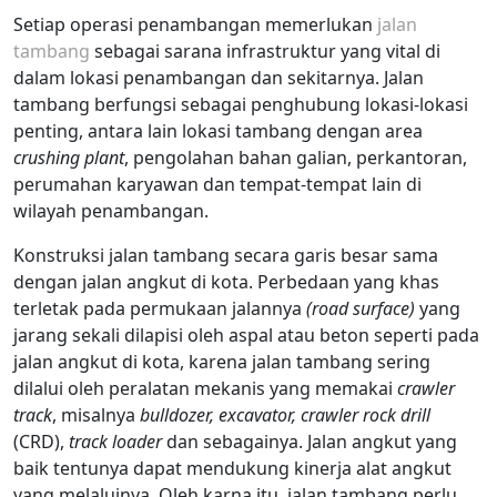
Setiap operasi penambangan memerlukan
jalan
tambang
sebagai sarana infrastruktur yang vital di
dalam lokasi penambangan dan sekitarnya. Jalan
tambang berfungsi sebagai penghubung lokasi-lokasi
penting, antara lain lokasi tambang dengan area
crushing plant
, pengolahan bahan galian, perkantoran,
perumahan karyawan dan tempat-tempat lain di
wilayah penambangan.
Konstruksi jalan tambang secara garis besar sama
dengan jalan angkut di kota. Perbedaan yang khas
terletak pada permukaan jalannya
(road surface)
yang
jarang sekali dilapisi oleh aspal atau beton seperti pada
jalan angkut di kota, karena jalan tambang sering
dilalui oleh peralatan mekanis yang memakai
crawler
track
, misalnya
bulldozer, excavator, crawler rock drill
(CRD),
track loader
dan sebagainya. Jalan angkut yang
baik tentunya dapat mendukung kinerja alat angkut
yang melaluinya. Oleh karna itu, jalan tambang perlu