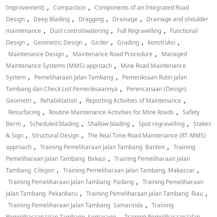
,
,
Improvement)
Compaction
Components of an Integrated Road
,
,
,
,
Design
Deep Blading
Dragging
Drainage
Drainage and shoulder
,
,
,
maintenance
Dust control/watering
Full Regravelling
Functional
,
,
,
,
,
Design
Geometric Design
Girder
Grading
konstruksi
,
,
Maintenance Design
Maintenance Road Procedure
Managed
,
Maintenance Systems (MMS) approach
Mine Road Maintenance
,
,
System
Pemeliharaan Jalan Tambang
Pemeriksaan Rutin Jalan
,
Tambang dan Check List Pemeriksaannya
Perencanaan (Design)
,
,
,
Geometri
Rehabilitation
Reporting Activities of Maintenance
,
,
Resurfacing
Routine Maintenance Activities for Mine Roads
Safety
,
,
,
,
Berm
Scheduled blading
Shallow blading
Spot regravelling
Stakes
,
,
& Sign
Structural Design
The Real Time Road Maintenance (RT-MMS)
,
,
approach
Training Pemeliharaan Jalan Tambang Banten
Training
,
Pemeliharaan Jalan Tambang Bekasi
Training Pemeliharaan Jalan
,
,
Tambang Cilegon
Training Pemeliharaan Jalan Tambang Makassar
,
Training Pemeliharaan Jalan Tambang Padang
Training Pemeliharaan
,
,
Jalan Tambang Pekanbaru
Training Pemeliharaan Jalan Tambang Riau
,
Training Pemeliharaan Jalan Tambang Samarinda
Training
,
Pemeliharaan Jalan Tambang Semarang
Training Pemeliharaan Jalan