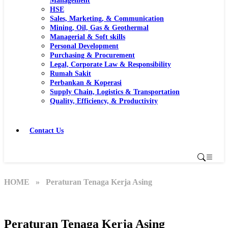
Management
HSE
Sales, Marketing, & Communication
Mining, Oil, Gas & Geothermal
Managerial & Soft skills
Personal Development
Purchasing & Procurement
Legal, Corporate Law & Responsibility
Rumah Sakit
Perbankan & Koperasi
Supply Chain, Logistics & Transportation
Quality, Efficiency, & Productivity
Contact Us
HOME
» Peraturan Tenaga Kerja Asing
Peraturan Tenaga Kerja Asing