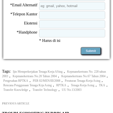
*Email Alternatif
*Telepon Kantor
Ekstensi
*Handphone
* Harus di isi
Tags:
,
Ijin Memperkerjakan Tenaga Kerja ASing
Kepmanekertrans No. 228 tahun
,
,
,
2003
Kepmanekertrans No.20 Tahun 2004
Kepmanekertrans No.67 Tahun 2004
,
,
,
Pengesahan RPTKA
PER 02/MEN/III/2008
Peraturan Tenaga Kerja Asing
,
,
,
,
Rencana Penggunaan Tenaga Krja Asing
RPTKA
Tenaga Kerja Asing
TKA
,
,
Transfer Knowledge
Transfer Technology
UU No.13/2003
PREVIOUS ARTICLE