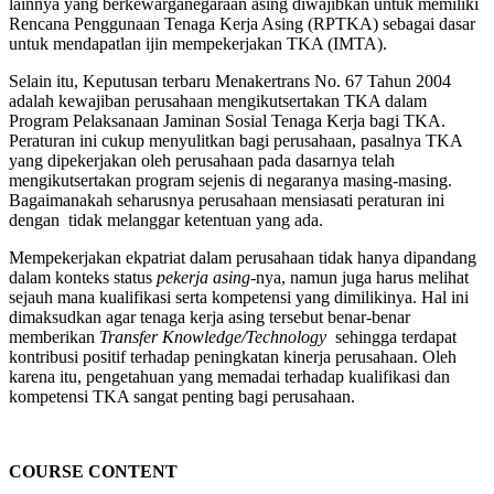
lainnya yang berkewarganegaraan asing diwajibkan untuk memiliki
Rencana Penggunaan Tenaga Kerja Asing (RPTKA) sebagai dasar
untuk mendapatlan ijin mempekerjakan TKA (IMTA).
Selain itu, Keputusan terbaru Menakertrans No. 67 Tahun 2004
adalah kewajiban perusahaan mengikutsertakan TKA dalam
Program Pelaksanaan Jaminan Sosial Tenaga Kerja bagi TKA.
Peraturan ini cukup menyulitkan bagi perusahaan, pasalnya TKA
yang dipekerjakan oleh perusahaan pada dasarnya telah
mengikutsertakan program sejenis di negaranya masing-masing.
Bagaimanakah seharusnya perusahaan mensiasati peraturan ini
dengan tidak melanggar ketentuan yang ada.
Mempekerjakan ekpatriat dalam perusahaan tidak hanya dipandang
dalam konteks status
pekerja asing
-nya, namun juga harus melihat
sejauh mana kualifikasi serta kompetensi yang dimilikinya. Hal ini
dimaksudkan agar tenaga kerja asing tersebut benar-benar
memberikan
Transfer Knowledge/Technology
sehingga terdapat
kontribusi positif terhadap peningkatan kinerja perusahaan. Oleh
karena itu, pengetahuan yang memadai terhadap kualifikasi dan
kompetensi TKA sangat penting bagi perusahaan.
COURSE CONTENT