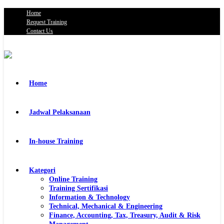
Home
Request Training
Contact Us
Home
Jadwal Pelaksanaan
In-house Training
Kategori
Online Training
Training Sertifikasi
Information & Technology
Technical, Mechanical & Engineering
Finance, Accounting, Tax, Treasury, Audit & Risk