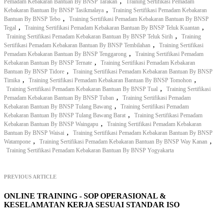
,
Pemadam Kebakaran Bantuan By BNSP Tarakan
Training Sertifikasi Pemadam
,
Kebakaran Bantuan By BNSP Tasikmalaya
Training Sertifikasi Pemadam Kebakaran
,
Bantuan By BNSP Tebo
Training Sertifikasi Pemadam Kebakaran Bantuan By BNSP
,
,
Tegal
Training Sertifikasi Pemadam Kebakaran Bantuan By BNSP Teluk Kuantan
,
Training Sertifikasi Pemadam Kebakaran Bantuan By BNSP Teluk Sirih
Training
,
Sertifikasi Pemadam Kebakaran Bantuan By BNSP Tembilahan
Training Sertifikasi
,
Pemadam Kebakaran Bantuan By BNSP Tenggarong
Training Sertifikasi Pemadam
,
Kebakaran Bantuan By BNSP Ternate
Training Sertifikasi Pemadam Kebakaran
,
Bantuan By BNSP Tidore
Training Sertifikasi Pemadam Kebakaran Bantuan By BNSP
,
,
Timika
Training Sertifikasi Pemadam Kebakaran Bantuan By BNSP Tomohon
,
Training Sertifikasi Pemadam Kebakaran Bantuan By BNSP Tual
Training Sertifikasi
,
Pemadam Kebakaran Bantuan By BNSP Tuban
Training Sertifikasi Pemadam
,
Kebakaran Bantuan By BNSP Tulang Bawang
Training Sertifikasi Pemadam
,
Kebakaran Bantuan By BNSP Tulang Bawang Barat
Training Sertifikasi Pemadam
,
Kebakaran Bantuan By BNSP Waingapu
Training Sertifikasi Pemadam Kebakaran
,
Bantuan By BNSP Waisai
Training Sertifikasi Pemadam Kebakaran Bantuan By BNSP
,
,
Watampone
Training Sertifikasi Pemadam Kebakaran Bantuan By BNSP Way Kanan
Training Sertifikasi Pemadam Kebakaran Bantuan By BNSP Yogyakarta
PREVIOUS ARTICLE
ONLINE TRAINING - SOP OPERASIONAL &
KESELAMATAN KERJA SESUAI STANDAR ISO