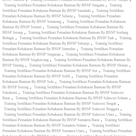
,
Training Sertifikasi Pemadam Kebakaran Bantuan By BNSP Sangatta
Training
,
Sertifikasi Pemadam Kebakaran Bantuan By BNSP Saumlaki
Training Sertifikasi
,
Pemadam Kebakaran Bantuan By BNSP Seluma
Training Sertifikasi Pemadam
,
Kebakaran Bantuan By BNSP Semarang
Training Sertifikasi Pemadam Kebakaran
,
Bantuan By BNSP Sentani
Training Sertifikasi Pemadam Kebakaran Bantuan By
,
BNSP Serang
Training Sertifikasi Pemadam Kebakaran Bantuan By BNSP Serdang
,
,
Bedagai
Training Sertifikasi Pemadam Kebakaran Bantuan By BNSP Siak
Training
,
Sertifikasi Pemadam Kebakaran Bantuan By BNSP Sidoarjo
Training Sertifikasi
,
Pemadam Kebakaran Bantuan By BNSP Simeulue
Training Sertifikasi Pemadam
,
Kebakaran Bantuan By BNSP Singaraja
Training Sertifikasi Pemadam Kebakaran
,
Bantuan By BNSP Singkawang
Training Sertifikasi Pemadam Kebakaran Bantuan By
,
,
BNSP Sintang
Training Sertifikasi Pemadam Kebakaran Bantuan By BNSP Sleman
,
Training Sertifikasi Pemadam Kebakaran Bantuan By BNSP Soe
Training Sertifikasi
,
Pemadam Kebakaran Bantuan By BNSP Sofifi
Training Sertifikasi Pemadam
,
Kebakaran Bantuan By BNSP Solo
Training Sertifikasi Pemadam Kebakaran Bantuan
,
By BNSP Sorong
Training Sertifikasi Pemadam Kebakaran Bantuan By BNSP
,
Sukabumi
Training Sertifikasi Pemadam Kebakaran Bantuan By BNSP Sulawesi
,
,
Barat
Training Sertifikasi Pemadam Kebakaran Bantuan By BNSP Sulawesi Selatan
,
Training Sertifikasi Pemadam Kebakaran Bantuan By BNSP Sulawesi Tengah
,
Training Sertifikasi Pemadam Kebakaran Bantuan By BNSP Sulawesi Tenggara
,
Training Sertifikasi Pemadam Kebakaran Bantuan By BNSP Sulawesi Utara
Training
,
Sertifikasi Pemadam Kebakaran Bantuan By BNSP Sumatera Barat
Training Sertifikasi
,
Pemadam Kebakaran Bantuan By BNSP Sumatera Selatan
Training Sertifikasi
,
Pemadam Kebakaran Bantuan By BNSP Sumatera Utara
Training Sertifikasi Pemadam
,