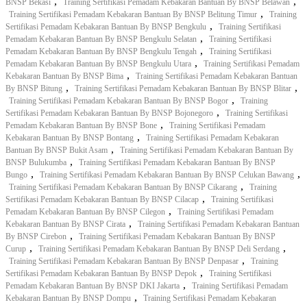
,
,
BNSP Bekasi
Training Sertifikasi Pemadam Kebakaran Bantuan By BNSP Belawan
,
Training Sertifikasi Pemadam Kebakaran Bantuan By BNSP Belitung Timur
Training
,
Sertifikasi Pemadam Kebakaran Bantuan By BNSP Bengkulu
Training Sertifikasi
,
Pemadam Kebakaran Bantuan By BNSP Bengkulu Selatan
Training Sertifikasi
,
Pemadam Kebakaran Bantuan By BNSP Bengkulu Tengah
Training Sertifikasi
,
Pemadam Kebakaran Bantuan By BNSP Bengkulu Utara
Training Sertifikasi Pemadam
,
Kebakaran Bantuan By BNSP Bima
Training Sertifikasi Pemadam Kebakaran Bantuan
,
,
By BNSP Bitung
Training Sertifikasi Pemadam Kebakaran Bantuan By BNSP Blitar
,
Training Sertifikasi Pemadam Kebakaran Bantuan By BNSP Bogor
Training
,
Sertifikasi Pemadam Kebakaran Bantuan By BNSP Bojonegoro
Training Sertifikasi
,
Pemadam Kebakaran Bantuan By BNSP Bone
Training Sertifikasi Pemadam
,
Kebakaran Bantuan By BNSP Bontang
Training Sertifikasi Pemadam Kebakaran
,
Bantuan By BNSP Bukit Asam
Training Sertifikasi Pemadam Kebakaran Bantuan By
,
BNSP Bulukumba
Training Sertifikasi Pemadam Kebakaran Bantuan By BNSP
,
,
Bungo
Training Sertifikasi Pemadam Kebakaran Bantuan By BNSP Celukan Bawang
,
Training Sertifikasi Pemadam Kebakaran Bantuan By BNSP Cikarang
Training
,
Sertifikasi Pemadam Kebakaran Bantuan By BNSP Cilacap
Training Sertifikasi
,
Pemadam Kebakaran Bantuan By BNSP Cilegon
Training Sertifikasi Pemadam
,
Kebakaran Bantuan By BNSP Cirata
Training Sertifikasi Pemadam Kebakaran Bantuan
,
By BNSP Cirebon
Training Sertifikasi Pemadam Kebakaran Bantuan By BNSP
,
,
Curup
Training Sertifikasi Pemadam Kebakaran Bantuan By BNSP Deli Serdang
,
Training Sertifikasi Pemadam Kebakaran Bantuan By BNSP Denpasar
Training
,
Sertifikasi Pemadam Kebakaran Bantuan By BNSP Depok
Training Sertifikasi
,
Pemadam Kebakaran Bantuan By BNSP DKI Jakarta
Training Sertifikasi Pemadam
,
Kebakaran Bantuan By BNSP Dompu
Training Sertifikasi Pemadam Kebakaran