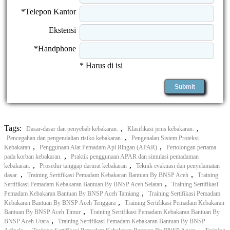
*Telepon Kantor
Ekstensi
*Handphone
* Harus di isi
Tags:
,
,
Dasar-dasar dan penyebab kebakaran.
Klasifikasi jenis kebakaran.
,
Pencegahan dan pengendalian risiko kebakaran.
Pengenalan Sistem Proteksi
,
,
Kebakaran
Penggunaan Alat Pemadam Api Ringan (APAR)
Pertolongan pertama
,
pada korban kebakaran.
Praktik penggunaan APAR dan simulasi pemadaman
,
,
kebakaran.
Prosedur tanggap darurat kebakaran
Teknik evakuasi dan penyelamatan
,
,
dasar.
Training Sertifikasi Pemadam Kebakaran Bantuan By BNSP Aceh
Training
,
Sertifikasi Pemadam Kebakaran Bantuan By BNSP Aceh Selatan
Training Sertifikasi
,
Pemadam Kebakaran Bantuan By BNSP Aceh Tamiang
Training Sertifikasi Pemadam
,
Kebakaran Bantuan By BNSP Aceh Tenggara
Training Sertifikasi Pemadam Kebakaran
,
Bantuan By BNSP Aceh Timur
Training Sertifikasi Pemadam Kebakaran Bantuan By
,
BNSP Aceh Utara
Training Sertifikasi Pemadam Kebakaran Bantuan By BNSP
,
,