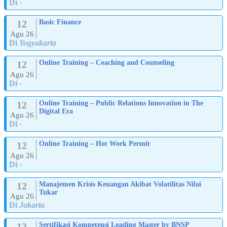
Di
-
12
Basic Finance
Agu 26
Di
Yogyakarta
12
Online Training – Coaching and Counseling
Agu 26
Di
-
12
Online Training – Public Relations Innovation in The
Digital Era
Agu 26
Di
-
12
Online Training – Hot Work Permit
Agu 26
Di
-
12
Manajemen Krisis Keuangan Akibat Volatilitas Nilai
Tukar
Agu 26
Di
Jakarta
12
Sertifikasi Kompetensi Loading Master by BNSP