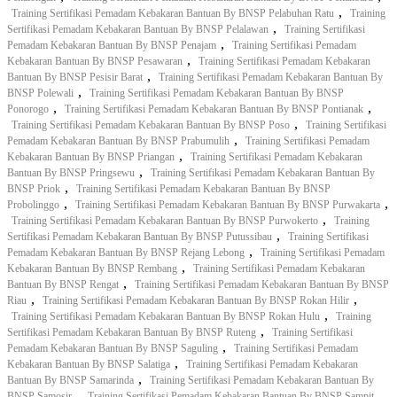
,
Training Sertifikasi Pemadam Kebakaran Bantuan By BNSP Pelabuhan Ratu
Training
,
Sertifikasi Pemadam Kebakaran Bantuan By BNSP Pelalawan
Training Sertifikasi
,
Pemadam Kebakaran Bantuan By BNSP Penajam
Training Sertifikasi Pemadam
,
Kebakaran Bantuan By BNSP Pesawaran
Training Sertifikasi Pemadam Kebakaran
,
Bantuan By BNSP Pesisir Barat
Training Sertifikasi Pemadam Kebakaran Bantuan By
,
BNSP Polewali
Training Sertifikasi Pemadam Kebakaran Bantuan By BNSP
,
,
Ponorogo
Training Sertifikasi Pemadam Kebakaran Bantuan By BNSP Pontianak
,
Training Sertifikasi Pemadam Kebakaran Bantuan By BNSP Poso
Training Sertifikasi
,
Pemadam Kebakaran Bantuan By BNSP Prabumulih
Training Sertifikasi Pemadam
,
Kebakaran Bantuan By BNSP Priangan
Training Sertifikasi Pemadam Kebakaran
,
Bantuan By BNSP Pringsewu
Training Sertifikasi Pemadam Kebakaran Bantuan By
,
BNSP Priok
Training Sertifikasi Pemadam Kebakaran Bantuan By BNSP
,
,
Probolinggo
Training Sertifikasi Pemadam Kebakaran Bantuan By BNSP Purwakarta
,
Training Sertifikasi Pemadam Kebakaran Bantuan By BNSP Purwokerto
Training
,
Sertifikasi Pemadam Kebakaran Bantuan By BNSP Putussibau
Training Sertifikasi
,
Pemadam Kebakaran Bantuan By BNSP Rejang Lebong
Training Sertifikasi Pemadam
,
Kebakaran Bantuan By BNSP Rembang
Training Sertifikasi Pemadam Kebakaran
,
Bantuan By BNSP Rengat
Training Sertifikasi Pemadam Kebakaran Bantuan By BNSP
,
,
Riau
Training Sertifikasi Pemadam Kebakaran Bantuan By BNSP Rokan Hilir
,
Training Sertifikasi Pemadam Kebakaran Bantuan By BNSP Rokan Hulu
Training
,
Sertifikasi Pemadam Kebakaran Bantuan By BNSP Ruteng
Training Sertifikasi
,
Pemadam Kebakaran Bantuan By BNSP Saguling
Training Sertifikasi Pemadam
,
Kebakaran Bantuan By BNSP Salatiga
Training Sertifikasi Pemadam Kebakaran
,
Bantuan By BNSP Samarinda
Training Sertifikasi Pemadam Kebakaran Bantuan By
,
,
BNSP Samosir
Training Sertifikasi Pemadam Kebakaran Bantuan By BNSP Sampit