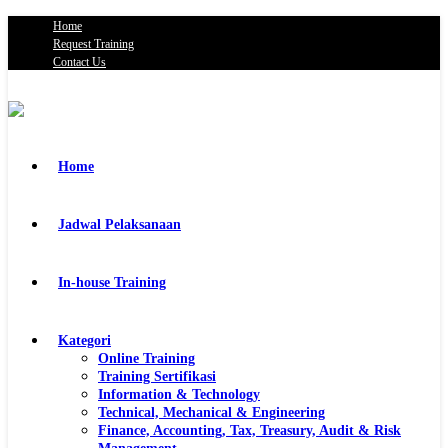
Home
Request Training
Contact Us
Home
Jadwal Pelaksanaan
In-house Training
Kategori
Online Training
Training Sertifikasi
Information & Technology
Technical, Mechanical & Engineering
Finance, Accounting, Tax, Treasury, Audit & Risk