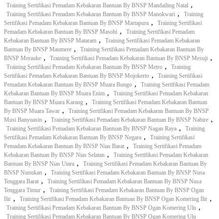
,
Training Sertifikasi Pemadam Kebakaran Bantuan By BNSP Mandailing Natal
,
Training Sertifikasi Pemadam Kebakaran Bantuan By BNSP Manokwari
Training
,
Sertifikasi Pemadam Kebakaran Bantuan By BNSP Martapura
Training Sertifikasi
,
Pemadam Kebakaran Bantuan By BNSP Masohi
Training Sertifikasi Pemadam
,
Kebakaran Bantuan By BNSP Mataram
Training Sertifikasi Pemadam Kebakaran
,
Bantuan By BNSP Maumere
Training Sertifikasi Pemadam Kebakaran Bantuan By
,
,
BNSP Merauke
Training Sertifikasi Pemadam Kebakaran Bantuan By BNSP Mesuji
,
Training Sertifikasi Pemadam Kebakaran Bantuan By BNSP Metro
Training
,
Sertifikasi Pemadam Kebakaran Bantuan By BNSP Mojokerto
Training Sertifikasi
,
Pemadam Kebakaran Bantuan By BNSP Muara Bungo
Training Sertifikasi Pemadam
,
Kebakaran Bantuan By BNSP Muara Enim
Training Sertifikasi Pemadam Kebakaran
,
Bantuan By BNSP Muara Karang
Training Sertifikasi Pemadam Kebakaran Bantuan
,
By BNSP Muara Tawar
Training Sertifikasi Pemadam Kebakaran Bantuan By BNSP
,
,
Musi Banyuasin
Training Sertifikasi Pemadam Kebakaran Bantuan By BNSP Nabire
,
Training Sertifikasi Pemadam Kebakaran Bantuan By BNSP Nagan Raya
Training
,
Sertifikasi Pemadam Kebakaran Bantuan By BNSP Negara
Training Sertifikasi
,
Pemadam Kebakaran Bantuan By BNSP Nias Barat
Training Sertifikasi Pemadam
,
Kebakaran Bantuan By BNSP Nias Selatan
Training Sertifikasi Pemadam Kebakaran
,
Bantuan By BNSP Nias Utara
Training Sertifikasi Pemadam Kebakaran Bantuan By
,
BNSP Nunukan
Training Sertifikasi Pemadam Kebakaran Bantuan By BNSP Nusa
,
Tenggara Barat
Training Sertifikasi Pemadam Kebakaran Bantuan By BNSP Nusa
,
Tenggara Timur
Training Sertifikasi Pemadam Kebakaran Bantuan By BNSP Ogan
,
,
Ilir
Training Sertifikasi Pemadam Kebakaran Bantuan By BNSP Ogan Komering Ilir
,
Training Sertifikasi Pemadam Kebakaran Bantuan By BNSP Ogan Komering Ulu
Training Sertifikasi Pemadam Kebakaran Bantuan By BNSP Ogan Komering Ulu