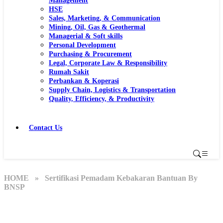
Management
HSE
Sales, Marketing, & Communication
Mining, Oil, Gas & Geothermal
Managerial & Soft skills
Personal Development
Purchasing & Procurement
Legal, Corporate Law & Responsibility
Rumah Sakit
Perbankan & Koperasi
Supply Chain, Logistics & Transportation
Quality, Efficiency, & Productivity
Contact Us
HOME
» Sertifikasi Pemadam Kebakaran Bantuan By
BNSP