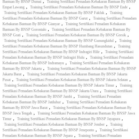
,
Bantuan By BNSP Dumai
Training Sertifikasi Pemadam Kebakaran Bantuan By BNSP
,
,
Empat Lawang
Training Sertifikasi Pemadam Kebakaran Bantuan By BNSP Ende
,
Training Sertifikasi Pemadam Kebakaran Bantuan By BNSP Fakfak
Training
,
Sertifikasi Pemadam Kebakaran Bantuan By BNSP Garut
Training Sertifikasi Pemadam
,
Kebakaran Bantuan By BNSP Gianyar
Training Sertifikasi Pemadam Kebakaran
,
Bantuan By BNSP Gorontalo
Training Sertifikasi Pemadam Kebakaran Bantuan By
,
,
BNSP Grati
Training Sertifikasi Pemadam Kebakaran Bantuan By BNSP Gresik
,
Training Sertifikasi Pemadam Kebakaran Bantuan By BNSP Gunungkidul
Training
,
Sertifikasi Pemadam Kebakaran Bantuan By BNSP Humbang Hasundutan
Training
,
Sertifikasi Pemadam Kebakaran Bantuan By BNSP Indragiri Hilir
Training Sertifikasi
,
Pemadam Kebakaran Bantuan By BNSP Indragiri Hulu
Training Sertifikasi Pemadam
,
Kebakaran Bantuan By BNSP Indramayu
Training Sertifikasi Pemadam Kebakaran
,
Bantuan By BNSP Jakarta
Training Sertifikasi Pemadam Kebakaran Bantuan By BNSP
,
Jakarta Barat
Training Sertifikasi Pemadam Kebakaran Bantuan By BNSP Jakarta
,
,
Pusat
Training Sertifikasi Pemadam Kebakaran Bantuan By BNSP Jakarta Selatan
,
Training Sertifikasi Pemadam Kebakaran Bantuan By BNSP Jakarta Timur
Training
,
Sertifikasi Pemadam Kebakaran Bantuan By BNSP Jakarta Utara
Training Sertifikasi
,
Pemadam Kebakaran Bantuan By BNSP Jambi
Training Sertifikasi Pemadam
,
Kebakaran Bantuan By BNSP Jatiluhur
Training Sertifikasi Pemadam Kebakaran
,
Bantuan By BNSP Jawa Barat
Training Sertifikasi Pemadam Kebakaran Bantuan By
,
BNSP Jawa Tengah
Training Sertifikasi Pemadam Kebakaran Bantuan By BNSP Jawa
,
,
Timur
Training Sertifikasi Pemadam Kebakaran Bantuan By BNSP Jayapura
,
Training Sertifikasi Pemadam Kebakaran Bantuan By BNSP Jember
Training
,
Sertifikasi Pemadam Kebakaran Bantuan By BNSP Jeneponto
Training Sertifikasi
,
Pemadam Kebakaran Bantuan By BNSP Jepara
Training Sertifikasi Pemadam