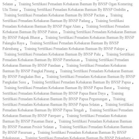
,
Selatan
Training Sertifikasi Pemadam Kebakaran Bantuan By BNSP Ogan Komering
,
,
Ulu Timur
Training Sertifikasi Pemadam Kebakaran Bantuan By BNSP Ombilin
,
Training Sertifikasi Pemadam Kebakaran Bantuan By BNSP Pacitan
Training
,
Sertifikasi Pemadam Kebakaran Bantuan By BNSP Padang
Training Sertifikasi
,
Pemadam Kebakaran Bantuan By BNSP Pagar Alam
Training Sertifikasi Pemadam
,
Kebakaran Bantuan By BNSP Paiton
Training Sertifikasi Pemadam Kebakaran Bantuan
,
By BNSP Pakpak Bharat
Training Sertifikasi Pemadam Kebakaran Bantuan By BNSP
,
Palangka Raya
Training Sertifikasi Pemadam Kebakaran Bantuan By BNSP
,
,
Palembang
Training Sertifikasi Pemadam Kebakaran Bantuan By BNSP Palopo
,
Training Sertifikasi Pemadam Kebakaran Bantuan By BNSP Palu
Training Sertifikasi
,
Pemadam Kebakaran Bantuan By BNSP Pamekasan
Training Sertifikasi Pemadam
,
Kebakaran Bantuan By BNSP Pandaan
Training Sertifikasi Pemadam Kebakaran
,
Bantuan By BNSP Pangkal Pinang
Training Sertifikasi Pemadam Kebakaran Bantuan
,
By BNSP Pangkalan Bun
Training Sertifikasi Pemadam Kebakaran Bantuan By BNSP
,
,
Pangkalan Susu
Training Sertifikasi Pemadam Kebakaran Bantuan By BNSP Papua
,
Training Sertifikasi Pemadam Kebakaran Bantuan By BNSP Papua Barat
Training
,
Sertifikasi Pemadam Kebakaran Bantuan By BNSP Papua Barat Daya
Training
,
Sertifikasi Pemadam Kebakaran Bantuan By BNSP Papua Pegunungan
Training
,
Sertifikasi Pemadam Kebakaran Bantuan By BNSP Papua Selatan
Training Sertifikasi
,
Pemadam Kebakaran Bantuan By BNSP Papua Tengah
Training Sertifikasi Pemadam
,
Kebakaran Bantuan By BNSP Parepare
Training Sertifikasi Pemadam Kebakaran
,
Bantuan By BNSP Pasaman Barat
Training Sertifikasi Pemadam Kebakaran Bantuan
,
By BNSP Pasaman Pesisir Selatan
Training Sertifikasi Pemadam Kebakaran Bantuan
,
By BNSP Pasuruan
Training Sertifikasi Pemadam Kebakaran Bantuan By BNSP
,
,
Pekalongan
Training Sertifikasi Pemadam Kebakaran Bantuan By BNSP Pekanbaru