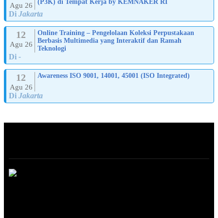
(P3K) di Tempat Kerja by KEMNAKER RI
Agu 26
Di
Jakarta
12
Online Training – Pengelolaan Koleksi Perpustakaan
Berbasis Multimedia yang Interaktif dan Ramah
Agu 26
Teknologi
Di
-
12
Awareness ISO 9001, 14001, 45001 (ISO Integrated)
Agu 26
Di
Jakarta
ABOUT
ONLINE TRAINING