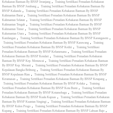
,
Kebakaran Bantuan By BNSP Jeranjang
Training Sertifikasi Pemadam Kebakaran
,
Bantuan By BNSP Jombang
Training Sertifikasi Pemadam Kebakaran Bantuan By
,
BNSP Kalianda
Training Sertifikasi Pemadam Kebakaran Bantuan By BNSP
,
Kalimantan Barat
Training Sertifikasi Pemadam Kebakaran Bantuan By BNSP
,
Kalimantan Selatan
Training Sertifikasi Pemadam Kebakaran Bantuan By BNSP
,
Kalimantan Tengah
Training Sertifikasi Pemadam Kebakaran Bantuan By BNSP
,
Kalimantan Timur
Training Sertifikasi Pemadam Kebakaran Bantuan By BNSP
,
Kalumantan Utara
Training Sertifikasi Pemadam Kebakaran Bantuan By BNSP
,
,
Kandangan
Training Sertifikasi Pemadam Kebakaran Bantuan By BNSP Karangasem
,
Training Sertifikasi Pemadam Kebakaran Bantuan By BNSP Karawang
Training
,
Sertifikasi Pemadam Kebakaran Bantuan By BNSP Kediri
Training Sertifikasi
,
Pemadam Kebakaran Bantuan By BNSP Kefamenanu
Training Sertifikasi Pemadam
,
Kebakaran Bantuan By BNSP Kendari
Training Sertifikasi Pemadam Kebakaran
,
Bantuan By BNSP Kep. Mentawai
Training Sertifikasi Pemadam Kebakaran Bantuan
,
By BNSP Kep. Meranti
Training Sertifikasi Pemadam Kebakaran Bantuan By BNSP
,
Kepulauan Bangka Belitung
Training Sertifikasi Pemadam Kebakaran Bantuan By
,
BNSP Kepulauan Riau
Training Sertifikasi Pemadam Kebakaran Bantuan By BNSP
,
,
Keramasan
Training Sertifikasi Pemadam Kebakaran Bantuan By BNSP Ketapang
,
Training Sertifikasi Pemadam Kebakaran Bantuan By BNSP Kolaka
Training
,
Sertifikasi Pemadam Kebakaran Bantuan By BNSP Kota Bumi
Training Sertifikasi
,
Pemadam Kebakaran Bantuan By BNSP Kotamobagu
Training Sertifikasi Pemadam
,
Kebakaran Bantuan By BNSP Kuala Kapuas
Training Sertifikasi Pemadam Kebakaran
,
Bantuan By BNSP Kuantan Singingi
Training Sertifikasi Pemadam Kebakaran Bantuan
,
By BNSP Kulon Progo
Training Sertifikasi Pemadam Kebakaran Bantuan By BNSP
,
,
Kupang
Training Sertifikasi Pemadam Kebakaran Bantuan By BNSP Labuan Bajo