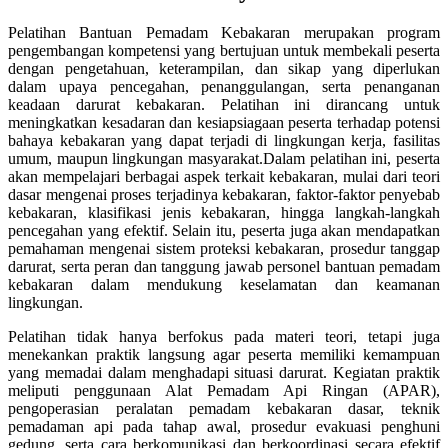
Pelatihan Bantuan Pemadam Kebakaran merupakan program
pengembangan kompetensi yang bertujuan untuk membekali peserta
dengan pengetahuan, keterampilan, dan sikap yang diperlukan
dalam upaya pencegahan, penanggulangan, serta penanganan
keadaan darurat kebakaran. Pelatihan ini dirancang untuk
meningkatkan kesadaran dan kesiapsiagaan peserta terhadap potensi
bahaya kebakaran yang dapat terjadi di lingkungan kerja, fasilitas
umum, maupun lingkungan masyarakat.Dalam pelatihan ini, peserta
akan mempelajari berbagai aspek terkait kebakaran, mulai dari teori
dasar mengenai proses terjadinya kebakaran, faktor-faktor penyebab
kebakaran, klasifikasi jenis kebakaran, hingga langkah-langkah
pencegahan yang efektif. Selain itu, peserta juga akan mendapatkan
pemahaman mengenai sistem proteksi kebakaran, prosedur tanggap
darurat, serta peran dan tanggung jawab personel bantuan pemadam
kebakaran dalam mendukung keselamatan dan keamanan
lingkungan.
Pelatihan tidak hanya berfokus pada materi teori, tetapi juga
menekankan praktik langsung agar peserta memiliki kemampuan
yang memadai dalam menghadapi situasi darurat. Kegiatan praktik
meliputi penggunaan Alat Pemadam Api Ringan (APAR),
pengoperasian peralatan pemadam kebakaran dasar, teknik
pemadaman api pada tahap awal, prosedur evakuasi penghuni
gedung, serta cara berkomunikasi dan berkoordinasi secara efektif