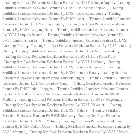
,
Training Sertifikasi Pemadam Kebakaran Bantuan By BNSP Labuhan Angin
Training
,
Sertifikasi Pemadam Kebakaran Bantuan By BNSP Labuhanbatu Selatan
Training
,
Sertifikasi Pemadam Kebakaran Bantuan By BNSP Labuhanbatu Utara
Training
,
Sertifikasi Pemadam Kebakaran Bantuan By BNSP Lahat
Training Sertifikasi Pemadam
,
Kebakaran Bantuan By BNSP Lamongan
Training Sertifikasi Pemadam Kebakaran
,
Bantuan By BNSP Lampung Barat
Training Sertifikasi Pemadam Kebakaran Bantuan
,
By BNSP Lampung Selatan
Training Sertifikasi Pemadam Kebakaran Bantuan By
,
BNSP Lampung Tengah
Training Sertifikasi Pemadam Kebakaran Bantuan By BNSP
,
Lampung Timur
Training Sertifikasi Pemadam Kebakaran Bantuan By BNSP Lampung
,
,
Utara
Training Sertifikasi Pemadam Kebakaran Bantuan By BNSP Larantuka
,
Training Sertifikasi Pemadam Kebakaran Bantuan By BNSP Lima Puluh Kota
,
Training Sertifikasi Pemadam Kebakaran Bantuan By BNSP Lombok
Training
,
Sertifikasi Pemadam Kebakaran Bantuan By BNSP Lombok Ampenan
Training
,
Sertifikasi Pemadam Kebakaran Bantuan By BNSP Lombok Barat
Training Sertifikasi
,
Pemadam Kebakaran Bantuan By BNSP Lombok Tengah
Training Sertifikasi Pemadam
,
Kebakaran Bantuan By BNSP Lombok Timur
Training Sertifikasi Pemadam Kebakaran
,
Bantuan By BNSP Lubuk Linggau
Training Sertifikasi Pemadam Kebakaran Bantuan
,
By BNSP Luwuk
Training Sertifikasi Pemadam Kebakaran Bantuan By BNSP
,
,
Madiun
Training Sertifikasi Pemadam Kebakaran Bantuan By BNSP Magelang
,
Training Sertifikasi Pemadam Kebakaran Bantuan By BNSP Makassar
Training
,
Sertifikasi Pemadam Kebakaran Bantuan By BNSP Malang
Training Sertifikasi
,
Pemadam Kebakaran Bantuan By BNSP Malinau
Training Sertifikasi Pemadam
,
Kebakaran Bantuan By BNSP Maluku
Training Sertifikasi Pemadam Kebakaran
,
Bantuan By BNSP Maluku Utara
Training Sertifikasi Pemadam Kebakaran Bantuan By
,
,
BNSP Mamuju
Training Sertifikasi Pemadam Kebakaran Bantuan By BNSP Manado