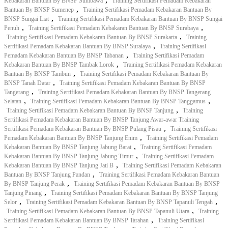
Kebakaran Bantuan By BNSP Sumbawa
Training Sertifikasi Pemadam Kebakaran
,
Bantuan By BNSP Sumenep
Training Sertifikasi Pemadam Kebakaran Bantuan By
,
BNSP Sungai Liat
Training Sertifikasi Pemadam Kebakaran Bantuan By BNSP Sungai
,
,
Penuh
Training Sertifikasi Pemadam Kebakaran Bantuan By BNSP Surabaya
,
Training Sertifikasi Pemadam Kebakaran Bantuan By BNSP Surakarta
Training
,
Sertifikasi Pemadam Kebakaran Bantuan By BNSP Suralaya
Training Sertifikasi
,
Pemadam Kebakaran Bantuan By BNSP Tabanan
Training Sertifikasi Pemadam
,
Kebakaran Bantuan By BNSP Tambak Lorok
Training Sertifikasi Pemadam Kebakaran
,
Bantuan By BNSP Tambun
Training Sertifikasi Pemadam Kebakaran Bantuan By
,
BNSP Tanah Datar
Training Sertifikasi Pemadam Kebakaran Bantuan By BNSP
,
Tangerang
Training Sertifikasi Pemadam Kebakaran Bantuan By BNSP Tangerang
,
,
Selatan
Training Sertifikasi Pemadam Kebakaran Bantuan By BNSP Tanggamus
,
Training Sertifikasi Pemadam Kebakaran Bantuan By BNSP Tanjung
Training
Sertifikasi Pemadam Kebakaran Bantuan By BNSP Tanjung Awar-awar Training
,
Sertifikasi Pemadam Kebakaran Bantuan By BNSP Pulang Pisau
Training Sertifikasi
,
Pemadam Kebakaran Bantuan By BNSP Tanjung Enim
Training Sertifikasi Pemadam
,
Kebakaran Bantuan By BNSP Tanjung Jabung Barat
Training Sertifikasi Pemadam
,
Kebakaran Bantuan By BNSP Tanjung Jabung Timur
Training Sertifikasi Pemadam
,
Kebakaran Bantuan By BNSP Tanjung Jati B
Training Sertifikasi Pemadam Kebakaran
,
Bantuan By BNSP Tanjung Pandan
Training Sertifikasi Pemadam Kebakaran Bantuan
,
By BNSP Tanjung Perak
Training Sertifikasi Pemadam Kebakaran Bantuan By BNSP
,
Tanjung Pinang
Training Sertifikasi Pemadam Kebakaran Bantuan By BNSP Tanjung
,
,
Selor
Training Sertifikasi Pemadam Kebakaran Bantuan By BNSP Tapanuli Tengah
,
Training Sertifikasi Pemadam Kebakaran Bantuan By BNSP Tapanuli Utara
Training
,
Sertifikasi Pemadam Kebakaran Bantuan By BNSP Tarahan
Training Sertifikasi