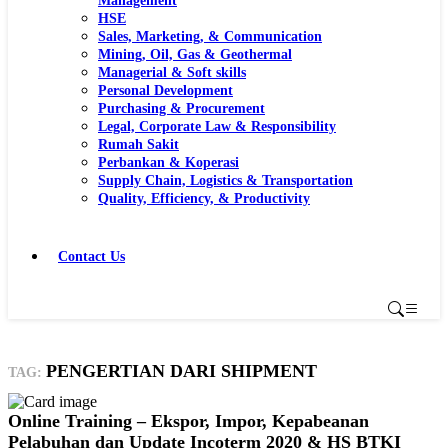
Management
HSE
Sales, Marketing, & Communication
Mining, Oil, Gas & Geothermal
Managerial & Soft skills
Personal Development
Purchasing & Procurement
Legal, Corporate Law & Responsibility
Rumah Sakit
Perbankan & Koperasi
Supply Chain, Logistics & Transportation
Quality, Efficiency, & Productivity
Contact Us
PENGERTIAN DARI SHIPMENT
TAG:
Online Training – Ekspor, Impor, Kepabeanan
Pelabuhan dan Update Incoterm 2020 & HS BTKI