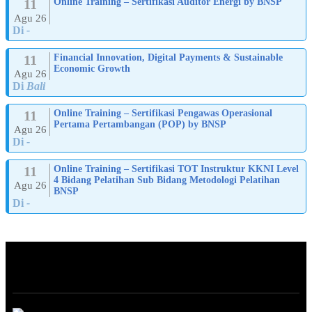
11
Online Training – Sertifikasi Auditor Energi by BNSP
Agu 26
Di
-
11
Financial Innovation, Digital Payments & Sustainable
Economic Growth
Agu 26
Di
Bali
11
Online Training – Sertifikasi Pengawas Operasional
Pertama Pertambangan (POP) by BNSP
Agu 26
Di
-
11
Online Training – Sertifikasi TOT Instruktur KKNI Level
4 Bidang Pelatihan Sub Bidang Metodologi Pelatihan
Agu 26
BNSP
Di
-
ABOUT