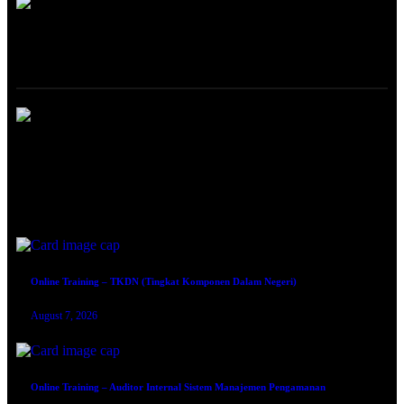
ONLINE TRAINING
Online Training – Legal Drafting Berbasis Good Corporate Governance
(GCG)
August 7, 2026
Online Training – TKDN (Tingkat Komponen Dalam Negeri)
August 7, 2026
Online Training – Auditor Internal Sistem Manajemen Pengamanan