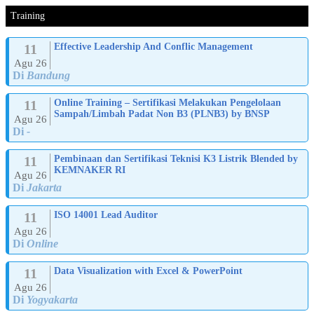
Training
11
Effective Leadership And Conflic Management
Agu 26
Di
Bandung
11
Online Training – Sertifikasi Melakukan Pengelolaan
Sampah/Limbah Padat Non B3 (PLNB3) by BNSP
Agu 26
Di
-
11
Pembinaan dan Sertifikasi Teknisi K3 Listrik Blended by
KEMNAKER RI
Agu 26
Di
Jakarta
11
ISO 14001 Lead Auditor
Agu 26
Di
Online
11
Data Visualization with Excel & PowerPoint
Agu 26
Di
Yogyakarta