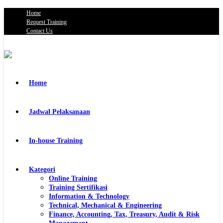
Home
Request Training
Contact Us
Home
Jadwal Pelaksanaan
In-house Training
Kategori
Online Training
Training Sertifikasi
Information & Technology
Technical, Mechanical & Engineering
Finance, Accounting, Tax, Treasury, Audit & Risk