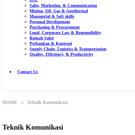
HSE
Sales, Marketing, & Communication
Mining, Oil, Gas & Geothermal
Managerial & Soft skills
Personal Development
Purchasing & Procurement
Legal, Corporate Law & Responsibility
Rumah Sakit
Perbankan & Koperasi
Supply Chain, Logistics & Transportation
Quality, Efficiency, & Productivity
Contact Us
HOME
» Teknik Komunikasi
Teknik Komunikasi