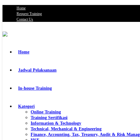
Home
Request Training
Contact Us
Home
Jadwal Pelaksanaan
In-house Training
Kategori
Online Training
Training Sertifikasi
Information & Technology
Technical, Mechanical & Engineering
Finance, Accounting, Tax, Treasury, Audit & Risk Mana