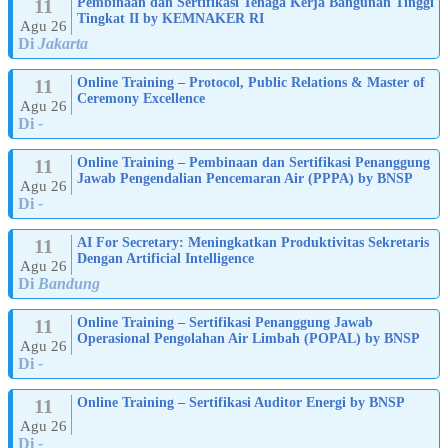
11
Pembinaan dan Sertifikasi Tenaga Kerja Bangunan Tinggi
Tingkat II by KEMNAKER RI
Agu 26
Di
Jakarta
11
Online Training – Protocol, Public Relations & Master of
Ceremony Excellence
Agu 26
Di
-
11
Online Training – Pembinaan dan Sertifikasi Penanggung
Jawab Pengendalian Pencemaran Air (PPPA) by BNSP
Agu 26
Di
-
11
AI For Secretary: Meningkatkan Produktivitas Sekretaris
Dengan Artificial Intelligence
Agu 26
Di
Bandung
11
Online Training – Sertifikasi Penanggung Jawab
Operasional Pengolahan Air Limbah (POPAL) by BNSP
Agu 26
Di
-
11
Online Training – Sertifikasi Auditor Energi by BNSP
Agu 26
Di
-