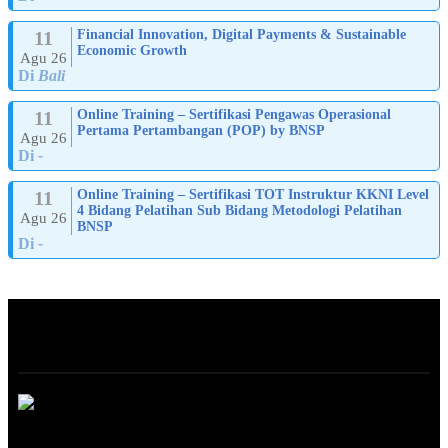
11
Financial Innovation, Digital Payments & Sustainable
Economic Growth
Agu 26
Di
Bali
11
Online Training – Sertifikasi Pengawas Operasional
Pertama Pertambangan (POP) by BNSP
Agu 26
Di
-
11
Online Training – Sertifikasi TOT Instruktur KKNI Level
4 Bidang Pelatihan Sub Bidang Metodologi Pelatihan
Agu 26
BNSP
Di
-
ABOUT