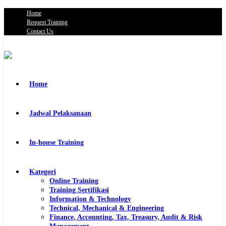
Home
Request Training
Contact Us
Home
Jadwal Pelaksanaan
In-house Training
Kategori
Online Training
Training Sertifikasi
Information & Technology
Technical, Mechanical & Engineering
Finance, Accounting, Tax, Treasury, Audit & Risk