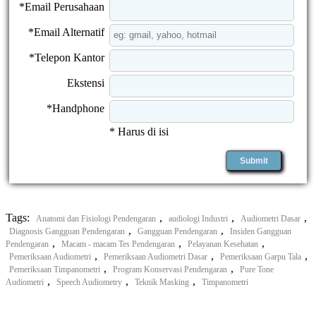
*Email Perusahaan
*Email Alternatif
*Telepon Kantor
Ekstensi
*Handphone
* Harus di isi
Tags:
,
,
,
Anatomi dan Fisiologi Pendengaran
audiologi Industri
Audiometri Dasar
,
,
Diagnosis Gangguan Pendengaran
Gangguan Pendengaran
Insiden Gangguan
,
,
,
Pendengaran
Macam - macam Tes Pendengaran
Pelayanan Kesehatan
,
,
,
Pemeriksaan Audiometri
Pemeriksaan Audiometri Dasar
Pemeriksaan Garpu Tala
,
,
Pemeriksaan Timpanometri
Program Konservasi Pendengaran
Pure Tone
,
,
,
Audiometri
Speech Audiometry
Teknik Masking
Timpanometri