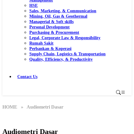
Management
HSE
Sales, Marketing, & Communication
Mining, Oil, Gas & Geothermal
Managerial & Soft skills
Personal Development
Purchasing & Procurement
Legal, Corporate Law & Responsibility
Rumah Sakit
Perbankan & Koperasi
Supply Chain, Logistics & Transportation
Quality, Efficiency, & Productivity
Contact Us
HOME
» Audiometri Dasar
Audiometri Dasar