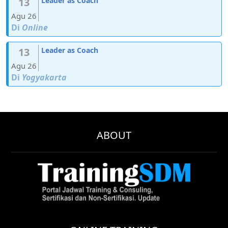
13
Leader as Coach
Agu 26
Di
Online
13
Leader as Coach
Agu 26
Di
Yogyakarta
ABOUT