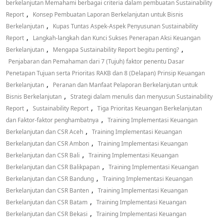
berkelanjutan Memahami berbagai criteria dalam pembuatan Sustainability
,
Report
Konsep Pembuatan Laporan Berkelanjutan untuk Bisnis
,
Berkelanjutan
Kupas Tuntas Aspek-Aspek Penyusunan Sustainability
,
Report
Langkah-langkah dan Kunci Sukses Penerapan Aksi Keuangan
,
,
Berkelanjutan
Mengapa Sustainability Report begitu penting?
Penjabaran dan Pemahaman dari 7 (Tujuh) faktor penentu Dasar
Penetapan Tujuan serta Prioritas RAKB dan 8 (Delapan) Prinsip Keuangan
,
Berkelanjutan
Peranan dan Manfaat Pelaporan Berkelanjutan untuk
,
Bisnis Berkelanjutan
Strategi dalam menulis dan menyusun Sustainability
,
,
Report
Sustainability Report
Tiga Prioritas Keuangan Berkelanjutan
,
dan Faktor-faktor penghambatnya
Training Implementasi Keuangan
,
Berkelanjutan dan CSR Aceh
Training Implementasi Keuangan
,
Berkelanjutan dan CSR Ambon
Training Implementasi Keuangan
,
Berkelanjutan dan CSR Bali
Training Implementasi Keuangan
,
Berkelanjutan dan CSR Balikpapan
Training Implementasi Keuangan
,
Berkelanjutan dan CSR Bandung
Training Implementasi Keuangan
,
Berkelanjutan dan CSR Banten
Training Implementasi Keuangan
,
Berkelanjutan dan CSR Batam
Training Implementasi Keuangan
,
Berkelanjutan dan CSR Bekasi
Training Implementasi Keuangan