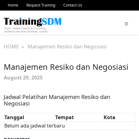
Home
Request Training
Contact Us
HOME
» Manajemen Resiko dan Negosiasi
Manajemen Resiko dan Negosiasi
August 29, 2025
Jadwal Pelatihan Manajemen Resiko dan
Negosiasi
Tanggal
Tempat
Kota
Belum ada jadwal terbaru