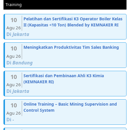
Training
10
Pelatihan dan Sertifikasi K3 Operator Boiler Kelas
II (Kapasitas <10 Ton) Blended by KEMNAKER RI
Agu 26
Di
Jakarta
10
Meningkatkan Produktivitas Tim Sales Banking
Agu 26
Di
Bandung
10
Sertifikasi dan Pembinaan Ahli K3 Kimia
(KEMNAKER RI)
Agu 26
Di
Jakarta
10
Online Training – Basic Mining Supervision and
Control System
Agu 26
Di
-