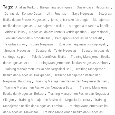
Tags:
,
,
,
Analisis Risiko
Bargaining techniques
Dasar-dasar Negosiasi
,
,
,
,
Definisi dan Konsep Dasar
dll
Finansial
Gaya Negosiasi
Integrasi
,
,
Risiko dalam Proses Negosiasi
Jenis-jenis risiko (strategis
Manajemen
,
,
,
Resiko dan Negosiasi
Manajemen Risiko
Mengelola tekanan & konflik
,
,
,
Mitigasi Risiko
Negosiasi dalam konteks ketidakpastian
operasional
,
,
Penilaian dampak & probabilitas
Persiapan Negosiasi yang efektif
,
,
,
Prioritas risiko
Proses Negosiasi
Role play negosiasi bisnis/proyek
,
,
Simulasi Negosiasi
Strategi dan Taktik Negosiasi
Strategi mitigasi dan
,
,
contingency plan
Teknik Identifikasi Risiko
Training Manajemen Resiko
,
,
dan Negosiasi Aceh
Training Manajemen Resiko dan Negosiasi Ambon
,
Training Manajemen Resiko dan Negosiasi Bali
Training Manajemen
,
Resiko dan Negosiasi Balikpapan
Training Manajemen Resiko dan
,
,
Negosiasi Bandung
Training Manajemen Resiko dan Negosiasi Banten
,
Training Manajemen Resiko dan Negosiasi Batam
Training Manajemen
,
Resiko dan Negosiasi Bekasi
Training Manajemen Resiko dan Negosiasi
,
,
Cilegon
Training Manajemen Resiko dan Negosiasi Jakarta
Training
,
Manajemen Resiko dan Negosiasi Lombok
Training Manajemen Resiko
,
dan Negosiasi Makassar
Training Manajemen Resiko dan Negosiasi