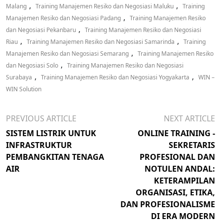
,
,
Malang
Training Manajemen Resiko dan Negosiasi Maluku
Training
,
Manajemen Resiko dan Negosiasi Padang
Training Manajemen Resiko
,
dan Negosiasi Pekanbaru
Training Manajemen Resiko dan Negosiasi
,
,
Riau
Training Manajemen Resiko dan Negosiasi Samarinda
Training
,
Manajemen Resiko dan Negosiasi Semarang
Training Manajemen Resiko
,
dan Negosiasi Solo
Training Manajemen Resiko dan Negosiasi
,
,
Surabaya
Training Manajemen Resiko dan Negosiasi Yogyakarta
WIN –
WIN Solution
PREVIOUS ARTICLE
NEXT ARTICLE
SISTEM LISTRIK UNTUK
ONLINE TRAINING -
INFRASTRUKTUR
SEKRETARIS
PEMBANGKITAN TENAGA
PROFESIONAL DAN
AIR
NOTULEN ANDAL:
KETERAMPILAN
ORGANISASI, ETIKA,
DAN PROFESIONALISME
DI ERA MODERN