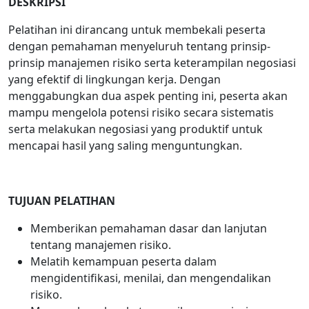
DESKRIPSI
Pelatihan ini dirancang untuk membekali peserta
dengan pemahaman menyeluruh tentang prinsip-
prinsip manajemen risiko serta keterampilan negosiasi
yang efektif di lingkungan kerja. Dengan
menggabungkan dua aspek penting ini, peserta akan
mampu mengelola potensi risiko secara sistematis
serta melakukan negosiasi yang produktif untuk
mencapai hasil yang saling menguntungkan.
TUJUAN PELATIHAN
Memberikan pemahaman dasar dan lanjutan
tentang manajemen risiko.
Melatih kemampuan peserta dalam
mengidentifikasi, menilai, dan mengendalikan
risiko.