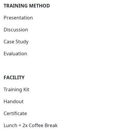
TRAINING METHOD
Presentation
Discussion
Case Study
Evaluation
FACILITY
Training Kit
Handout
Certificate
Lunch + 2x Coffee Break