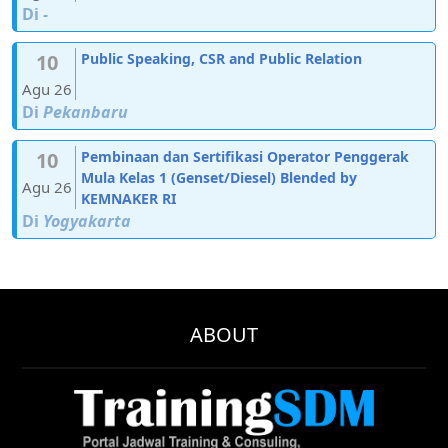
Di
-
10
Public Speaking, CSR and Public Relation
Agu 26
Di
Pekanbaru
10
Pembinaan dan Sertifikasi Operator Penggerak
Mula Kelas 1 (Genset/Diesel) Blended by
Agu 26
KEMNAKER RI
Di
Yogyakarta
ABOUT