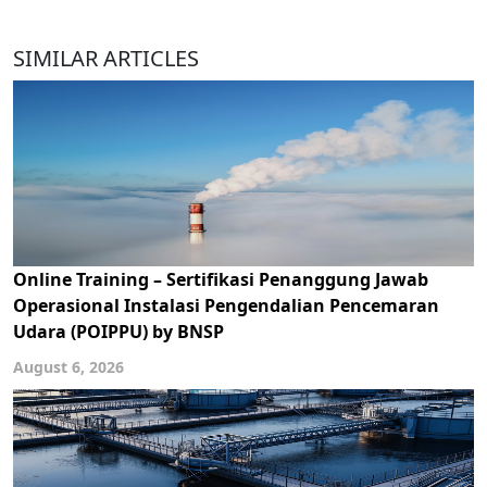
SIMILAR ARTICLES
Online Training – Sertifikasi Penanggung Jawab
Operasional Instalasi Pengendalian Pencemaran
Udara (POIPPU) by BNSP
August 6, 2026