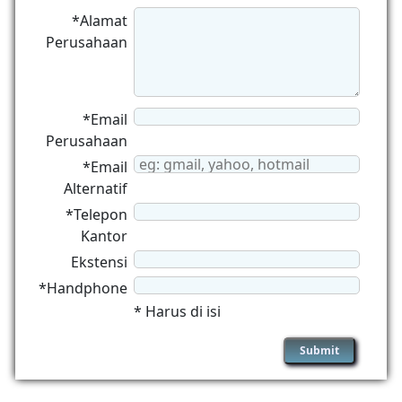
*Alamat
Perusahaan
*Email
Perusahaan
*Email
Alternatif
*Telepon
Kantor
Ekstensi
*Handphone
* Harus di isi