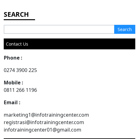
Search
for:
Contact Us
Phone :
0274 3900 225
Mobile :
0811 266 1196
Email :
marketing1@infotrainingcenter.com
registrasi@infotrainingcenter.com
infotrainingcenter01@gmail.com