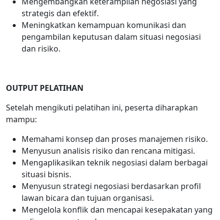
Mengembangkan keterampilan negosiasi yang
strategis dan efektif.
Meningkatkan kemampuan komunikasi dan
pengambilan keputusan dalam situasi negosiasi
dan risiko.
OUTPUT PELATIHAN
Setelah mengikuti pelatihan ini, peserta diharapkan
mampu:
Memahami konsep dan proses manajemen risiko.
Menyusun analisis risiko dan rencana mitigasi.
Mengaplikasikan teknik negosiasi dalam berbagai
situasi bisnis.
Menyusun strategi negosiasi berdasarkan profil
lawan bicara dan tujuan organisasi.
Mengelola konflik dan mencapai kesepakatan yang