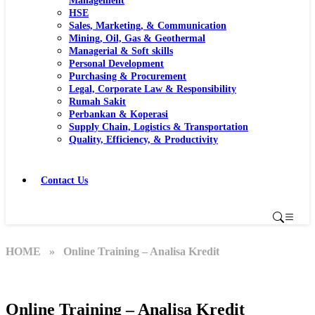
Management
HSE
Sales, Marketing, & Communication
Mining, Oil, Gas & Geothermal
Managerial & Soft skills
Personal Development
Purchasing & Procurement
Legal, Corporate Law & Responsibility
Rumah Sakit
Perbankan & Koperasi
Supply Chain, Logistics & Transportation
Quality, Efficiency, & Productivity
Contact Us
HOME
» Online Training – Analisa Kredit
Online Training – Analisa Kredit