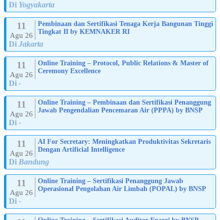
Di
Yogyakarta
11
Pembinaan dan Sertifikasi Tenaga Kerja Bangunan Tinggi
Tingkat II by KEMNAKER RI
Agu 26
Di
Jakarta
11
Online Training – Protocol, Public Relations & Master of
Ceremony Excellence
Agu 26
Di
-
11
Online Training – Pembinaan dan Sertifikasi Penanggung
Jawab Pengendalian Pencemaran Air (PPPA) by BNSP
Agu 26
Di
-
11
AI For Secretary: Meningkatkan Produktivitas Sekretaris
Dengan Artificial Intelligence
Agu 26
Di
Bandung
11
Online Training – Sertifikasi Penanggung Jawab
Operasional Pengolahan Air Limbah (POPAL) by BNSP
Agu 26
Di
-