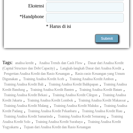
Ekstensi
*Handphone
* Harus di isi
Tags:
,
,
analisa kredit
Analisa Trends dan Cash Flow
Dasar dari Analisa Kredit
,
,
(Capital Structure dan Debt Capacity)
Langkah-langkah Dasar dari Analisa Kredit
,
Pengertian Analisa Kredit dan Rasio Keuangan
Rasio-rasio Keuangan yang Umum
,
,
,
Digunakan
Training Analisa Kredit Aceh
Training Analisa Kredit Ambon
,
,
Training Analisa Kredit Bali
Training Analisa Kredit Balikpapan
Training Analisa
,
,
,
Kredit Bandung
Training Analisa Kredit Banten
Training Analisa Kredit Batam
,
,
Training Analisa Kredit Bekasi
Training Analisa Kredit Cilegon
Training Analisa
,
,
,
Kredit Jakarta
Training Analisa Kredit Lombok
Training Analisa Kredit Makassar
,
,
Training Analisa Kredit Malang
Training Analisa Kredit Maluku
Training Analisa
,
,
,
Kredit Padang
Training Analisa Kredit Pekanbaru
Training Analisa Kredit Riau
,
,
Training Analisa Kredit Samarinda
Training Analisa Kredit Semarang
Training
,
,
Analisa Kredit Solo
Training Analisa Kredit Surabaya
Training Analisa Kredit
,
Yogyakarta
Tujuan dari Analisa Kredit dan Rasio Keuangan