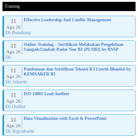
Training
11
Effective Leadership And Conflic Management
Agu 26
Di
Bandung
11
Online Training – Sertifikasi Melakukan Pengelolaan
Sampah/Limbah Padat Non B3 (PLNB3) by BNSP
Agu 26
Di
-
11
Pembinaan dan Sertifikasi Teknisi K3 Listrik Blended by
KEMNAKER RI
Agu 26
Di
Jakarta
11
ISO 14001 Lead Auditor
Agu 26
Di
Online
11
Data Visualization with Excel & PowerPoint
Agu 26
Di
Yogyakarta