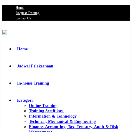
Home
Request Training
Contact Us
Home
Jadwal Pelaksanaan
In-house Training
Kategori
Online Training
Training Sertifikasi
Information & Technology
Technical, Mechanical & Engineering
Finance, Accounting, Tax, Treasury, Audit & Risk