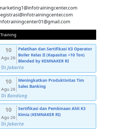
marketing1@infotrainingcenter.com
registrasi@infotrainingcenter.com
infotrainingcenter01@gmail.com
Training
10
Pelatihan dan Sertifikasi K3 Operator
Boiler Kelas II (Kapasitas <10 Ton)
Agu 26
Blended by KEMNAKER RI
Di
Jakarta
10
Meningkatkan Produktivitas Tim
Sales Banking
Agu 26
Di
Bandung
10
Sertifikasi dan Pembinaan Ahli K3
Kimia (KEMNAKER RI)
Agu 26
Di
Jakarta