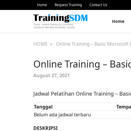
Home
Request Training
Contact Us
Home
HOME
» Online Training – Basic Microsoft 
Online Training – Basi
August 27, 2021
Jadwal Pelatihan Online Training – Basi
Tanggal
Tempa
Belum ada jadwal terbaru
DESKRIPSI