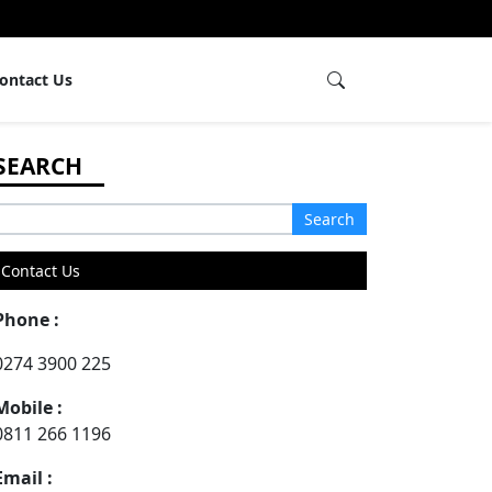
ontact Us
Search
or:
Contact Us
Phone :
0274 3900 225
Mobile :
0811 266 1196
Email :