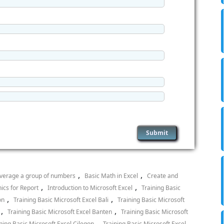
,
,
verage a group of numbers
Basic Math in Excel
Create and
,
,
ics for Report
Introduction to Microsoft Excel
Training Basic
,
,
on
Training Basic Microsoft Excel Bali
Training Basic Microsoft
,
,
Training Basic Microsoft Excel Banten
Training Basic Microsoft
,
ning Basic Microsoft Excel Cilegon
Training Basic Microsoft Excel