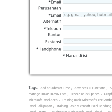
*Email
Perusahaan
*Email
Alternatif
*Telepon
Kantor
Ekstensi
*Handphone
* Harus di isi
Tags:
,
,
Add or Subtract Time
Advances IF Functions
A
,
,
manage DROP-DOWN Lists
Freeze or lock panes
Graph
,
Microsoft Excel Aceh
Training Basic Microsoft Excel Amb
,
Excel Balikpapan
Training Basic Microsoft Excel Bandung
,
,
Excel Batam
Training Basic Microsoft Excel Bekasi
Trai