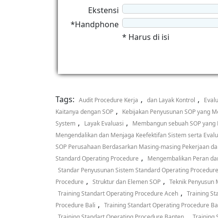
Ekstensi
*Handphone
* Harus di isi
Tags:
,
,
Audit Procedure Kerja
dan Layak Kontrol
Eval
,
Kaitanya dengan SOP
Kebijakan Penyusunan SOP yang M
,
,
System
Layak Evaluasi
Membangun sebuah SOP yang L
Mengendalikan dan Menjaga Keefektifan Sistem serta Eva
SOP Perusahaan Berdasarkan Masing-masing Pekerjaan d
,
Standard Operating Procedure
Mengembalikan Peran da
Standar Penyusunan Sistem Standard Operating Procedur
,
,
Procedure
Struktur dan Elemen SOP
Teknik Penyusun 
,
Training Standart Operating Procedure Aceh
Training S
,
Procedure Bali
Training Standart Operating Procedure B
,
Training Standart Operating Procedure Banten
Training