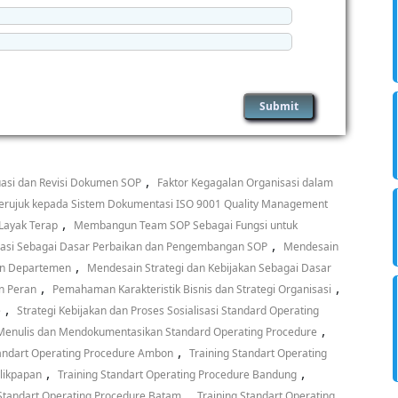
,
uasi dan Revisi Dokumen SOP
Faktor Kegagalan Organisasi dalam
erujuk kepada Sistem Dokumentasi ISO 9001 Quality Management
,
ayak Terap
Membangun Team SOP Sebagai Fungsi untuk
,
luasi Sebagai Dasar Perbaikan dan Pengembangan SOP
Mendesain
,
an Departemen
Mendesain Strategi dan Kebijakan Sebagai Dasar
,
,
n Peran
Pemahaman Karakteristik Bisnis dan Strategi Organisasi
,
e
Strategi Kebijakan dan Proses Sosialisasi Standard Operating
,
Menulis dan Mendokumentasikan Standard Operating Procedure
,
tandart Operating Procedure Ambon
Training Standart Operating
,
,
alikpapan
Training Standart Operating Procedure Bandung
,
 Standart Operating Procedure Batam
Training Standart Operating