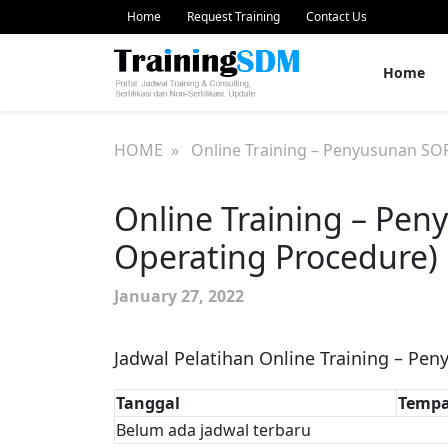
Home
Request Training
Contact Us
Home
HOME
» Online Training – Penyusunan SOP
Online Training – Pe
Operating Procedure)
January 27, 2022
Jadwal Pelatihan Online Training – Pe
Tanggal
Tempa
Belum ada jadwal terbaru