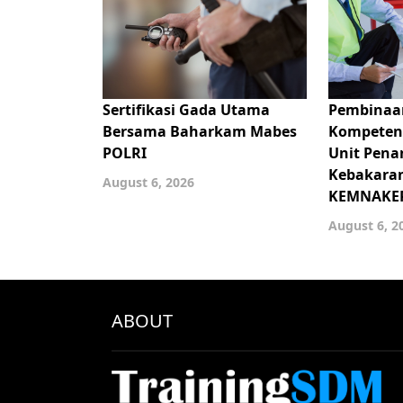
Sertifikasi Gada Utama
Pembinaan
Bersama Baharkam Mabes
Kompetens
POLRI
Unit Pen
Kebakaran
August 6, 2026
KEMNAKER
August 6, 2
ABOUT