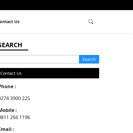
ontact Us
Search
or:
Contact Us
Phone :
0274 3900 225
Mobile :
0811 266 1196
Email :