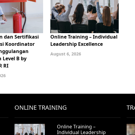
 dan Sertifikasi
Online Training – Individual
i Koordinator
Leadership Excellence
anggulangan
August 6, 2026
 Level B by
 RI
026
ONLINE TRAINING
TR
Online Training –
Individual Leadership