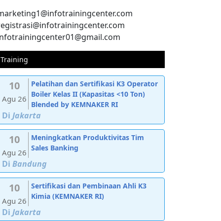
marketing1@infotrainingcenter.com
registrasi@infotrainingcenter.com
infotrainingcenter01@gmail.com
Training
10
Pelatihan dan Sertifikasi K3 Operator
Boiler Kelas II (Kapasitas <10 Ton)
Agu 26
Blended by KEMNAKER RI
Di
Jakarta
10
Meningkatkan Produktivitas Tim
Sales Banking
Agu 26
Di
Bandung
10
Sertifikasi dan Pembinaan Ahli K3
Kimia (KEMNAKER RI)
Agu 26
Di
Jakarta