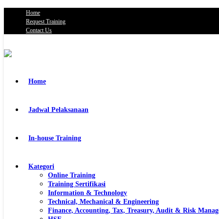
Home
Request Training
Contact Us
Home
Jadwal Pelaksanaan
In-house Training
Kategori
Online Training
Training Sertifikasi
Information & Technology
Technical, Mechanical & Engineering
Finance, Accounting, Tax, Treasury, Audit & Risk Mana