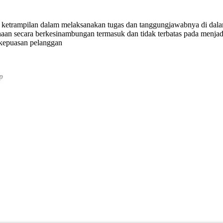
n ketrampilan dalam melaksanakan tugas dan tanggungjawabnya di dalam
aan secara berkesinambungan termasuk dan tidak terbatas pada menja
 kepuasan pelanggan
p