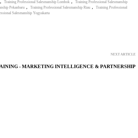
,
,
Training Professional Salesmanship Lombok
Training Professional Salesmanship
,
,
anship Pekanbaru
Training Professional Salesmanship Riau
Training Professional
essional Salesmanship Yogyakarta
NEXT ARTICLE
AINING - MARKETING INTELLIGENCE & PARTNERSHIP