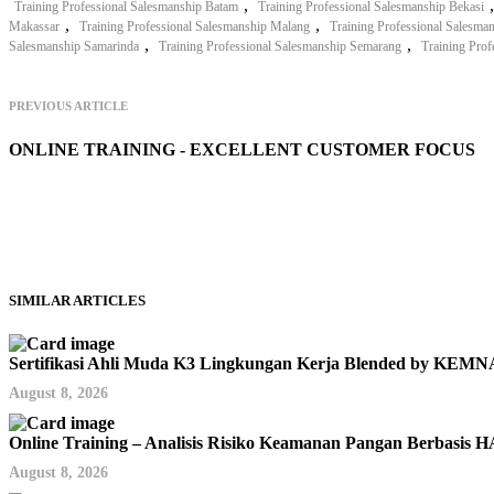
,
Training Professional Salesmanship Batam
Training Professional Salesmanship Bekasi
,
,
Makassar
Training Professional Salesmanship Malang
Training Professional Salesma
,
,
Salesmanship Samarinda
Training Professional Salesmanship Semarang
Training Prof
PREVIOUS ARTICLE
ONLINE TRAINING - EXCELLENT CUSTOMER FOCUS
SIMILAR ARTICLES
Sertifikasi Ahli Muda K3 Lingkungan Kerja Blended by KE
August 8, 2026
Online Training – Analisis Risiko Keamanan Pangan Berbasis
August 8, 2026