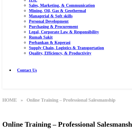
HSE
Sales, Marketing, & Communication
Mining, Oil, Gas & Geothermal
Managerial & Soft skills
Personal Development
Purchasing & Procurement
Legal, Corporate Law & Responsibility
Rumah Sakit
Perbankan & Koperasi
Supply Chain, Logistics & Transportation
Quality, Efficiency, & Productivity
Contact Us
HOME
» Online Training – Professional Salesmanship
Online Training – Professional Salesmansh