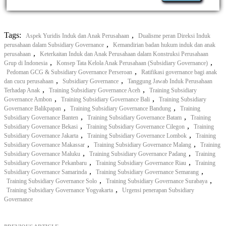
Tags:
,
Aspek Yuridis Induk dan Anak Perusahaan
Dualisme peran Direksi Induk
,
perusahaan dalam Subsidiary Governance
Kemandirian badan hukum induk dan anak
,
perusahaan
Keterkaitan Induk dan Anak Perusahaan dalam Konstruksi Perusahaan
,
,
Grup di Indonesia
Konsep Tata Kelola Anak Perusahaan (Subsidiary Governance)
,
Pedoman GCG & Subsidiary Governance Perseroan
Ratifikasi governance bagi anak
,
,
dan cucu perusahaan
Subsidiary Governance
Tanggung Jawab Induk Perusahaan
,
,
Terhadap Anak
Training Subsidiary Governance Aceh
Training Subsidiary
,
,
Governance Ambon
Training Subsidiary Governance Bali
Training Subsidiary
,
,
Governance Balikpapan
Training Subsidiary Governance Bandung
Training
,
,
Subsidiary Governance Banten
Training Subsidiary Governance Batam
Training
,
,
Subsidiary Governance Bekasi
Training Subsidiary Governance Cilegon
Training
,
,
Subsidiary Governance Jakarta
Training Subsidiary Governance Lombok
Training
,
,
Subsidiary Governance Makassar
Training Subsidiary Governance Malang
Training
,
,
Subsidiary Governance Maluku
Training Subsidiary Governance Padang
Training
,
,
Subsidiary Governance Pekanbaru
Training Subsidiary Governance Riau
Training
,
,
Subsidiary Governance Samarinda
Training Subsidiary Governance Semarang
,
,
Training Subsidiary Governance Solo
Training Subsidiary Governance Surabaya
,
Training Subsidiary Governance Yogyakarta
Urgensi penerapan Subsidiary
Governance