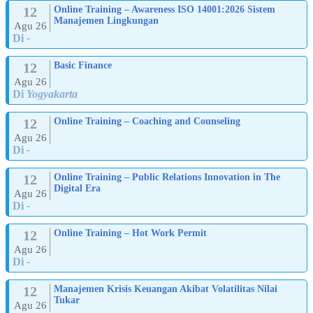
12
Online Training – Awareness ISO 14001:2026 Sistem
Manajemen Lingkungan
Agu 26
Di
-
12
Basic Finance
Agu 26
Di
Yogyakarta
12
Online Training – Coaching and Counseling
Agu 26
Di
-
12
Online Training – Public Relations Innovation in The
Digital Era
Agu 26
Di
-
12
Online Training – Hot Work Permit
Agu 26
Di
-
12
Manajemen Krisis Keuangan Akibat Volatilitas Nilai
Tukar
Agu 26