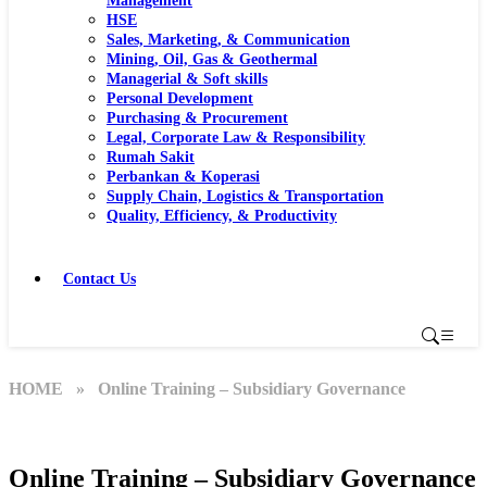
Management
HSE
Sales, Marketing, & Communication
Mining, Oil, Gas & Geothermal
Managerial & Soft skills
Personal Development
Purchasing & Procurement
Legal, Corporate Law & Responsibility
Rumah Sakit
Perbankan & Koperasi
Supply Chain, Logistics & Transportation
Quality, Efficiency, & Productivity
Contact Us
HOME
» Online Training – Subsidiary Governance
Online Training – Subsidiary Governance