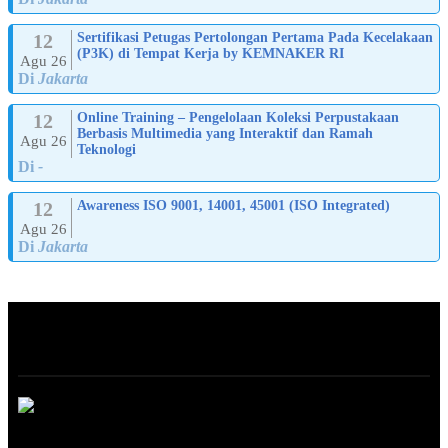
12
Sertifikasi Petugas Pertolongan Pertama Pada Kecelakaan
(P3K) di Tempat Kerja by KEMNAKER RI
Agu 26
Di
Jakarta
12
Online Training – Pengelolaan Koleksi Perpustakaan
Berbasis Multimedia yang Interaktif dan Ramah
Agu 26
Teknologi
Di
-
12
Awareness ISO 9001, 14001, 45001 (ISO Integrated)
Agu 26
Di
Jakarta
ABOUT