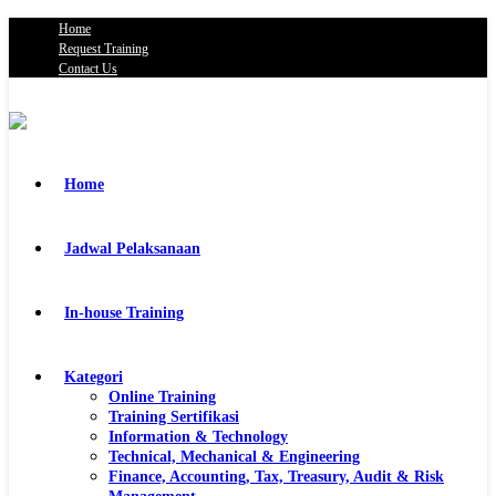
Home
Request Training
Contact Us
Home
Jadwal Pelaksanaan
In-house Training
Kategori
Online Training
Training Sertifikasi
Information & Technology
Technical, Mechanical & Engineering
Finance, Accounting, Tax, Treasury, Audit & Risk