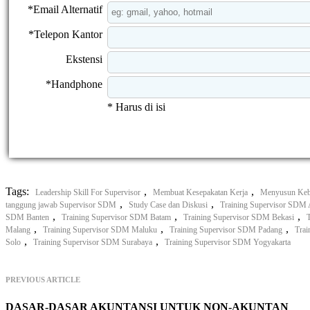
*Email Alternatif
*Telepon Kantor
Ekstensi
*Handphone
* Harus di isi
Tags:
,
,
Leadership Skill For Supervisor
Membuat Kesepakatan Kerja
Menyusun Keb
,
,
tanggung jawab Supervisor SDM
Study Case dan Diskusi
Training Supervisor SDM
,
,
,
SDM Banten
Training Supervisor SDM Batam
Training Supervisor SDM Bekasi
,
,
,
Malang
Training Supervisor SDM Maluku
Training Supervisor SDM Padang
Trai
,
,
Solo
Training Supervisor SDM Surabaya
Training Supervisor SDM Yogyakarta
PREVIOUS ARTICLE
DASAR-DASAR AKUNTANSI UNTUK NON-AKUNTAN