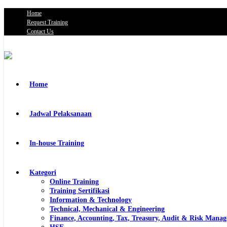
Home
Request Training
Contact Us
Home
Jadwal Pelaksanaan
In-house Training
Kategori
Online Training
Training Sertifikasi
Information & Technology
Technical, Mechanical & Engineering
Finance, Accounting, Tax, Treasury, Audit & Risk Mana