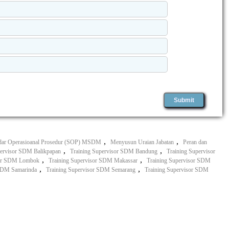
,
,
dar Operasioanal Prosedur (SOP) MSDM
Menyusun Uraian Jabatan
Peran dan
,
,
pervisor SDM Balikpapan
Training Supervisor SDM Bandung
Training Supervisor
,
,
sor SDM Lombok
Training Supervisor SDM Makassar
Training Supervisor SDM
,
,
 SDM Samarinda
Training Supervisor SDM Semarang
Training Supervisor SDM