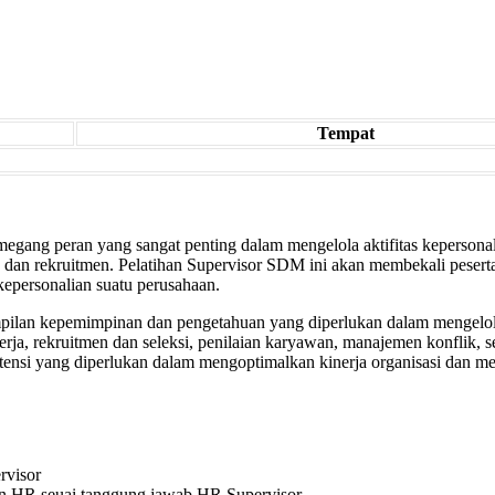
Tempat
ang peran yang sangat penting dalam mengelola aktifitas kepersona
n dan rekruitmen. Pelatihan Supervisor SDM ini akan membekali pese
kepersonalian suatu perusahaan.
ilan kepemimpinan dan pengetahuan yang diperlukan dalam mengelola
ja, rekruitmen dan seleksi, penilaian karyawan, manajemen konflik, 
ensi yang diperlukan dalam mengoptimalkan kinerja organisasi dan 
rvisor
n HR seuai tanggung jawab HR Supervisor