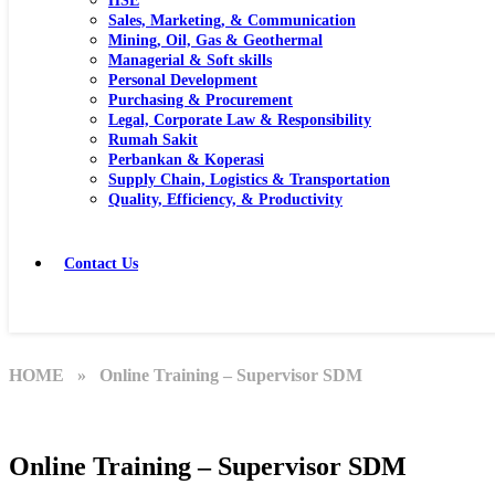
HSE
Sales, Marketing, & Communication
Mining, Oil, Gas & Geothermal
Managerial & Soft skills
Personal Development
Purchasing & Procurement
Legal, Corporate Law & Responsibility
Rumah Sakit
Perbankan & Koperasi
Supply Chain, Logistics & Transportation
Quality, Efficiency, & Productivity
Contact Us
HOME
» Online Training – Supervisor SDM
Online Training – Supervisor SDM