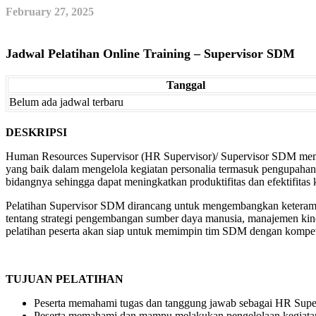
February 27, 2025
Jadwal Pelatihan Online Training – Supervisor SDM
Tanggal
Belum ada jadwal terbaru
DESKRIPSI
Human Resources Supervisor (HR Supervisor)/ Supervisor SDM memeg
yang baik dalam mengelola kegiatan personalia termasuk pengupaha
bidangnya sehingga dapat meningkatkan produktifitas dan efektifitas 
Pelatihan Supervisor SDM dirancang untuk mengembangkan keteramp
tentang strategi pengembangan sumber daya manusia, manajemen kiner
pelatihan peserta akan siap untuk memimpin tim SDM dengan kompet
TUJUAN PELATIHAN
Peserta memahami tugas dan tanggung jawab sebagai HR Supe
Peserta memahami dan mampu melakukan pengelolaan kegiata