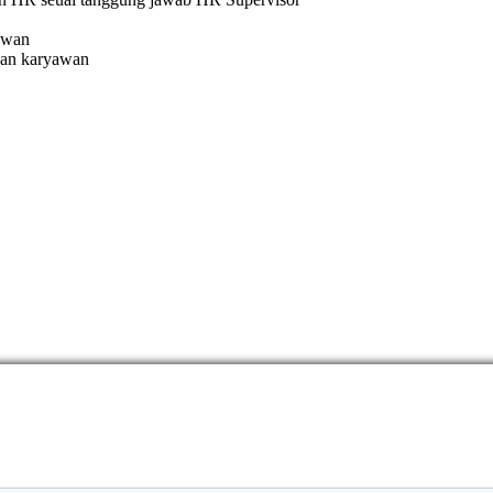
awan
gan karyawan