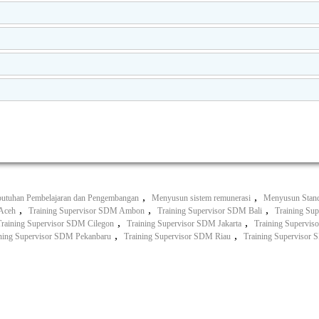
,
,
utuhan Pembelajaran dan Pengembangan
Menyusun sistem remunerasi
Menyusun Stan
,
,
,
 Aceh
Training Supervisor SDM Ambon
Training Supervisor SDM Bali
Training Su
,
,
Training Supervisor SDM Cilegon
Training Supervisor SDM Jakarta
Training Supervi
,
,
ning Supervisor SDM Pekanbaru
Training Supervisor SDM Riau
Training Supervisor