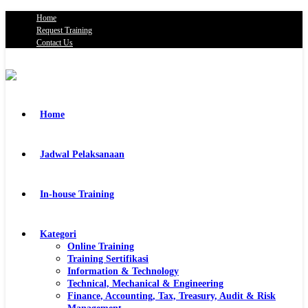
Home
Request Training
Contact Us
Home
Jadwal Pelaksanaan
In-house Training
Kategori
Online Training
Training Sertifikasi
Information & Technology
Technical, Mechanical & Engineering
Finance, Accounting, Tax, Treasury, Audit & Risk