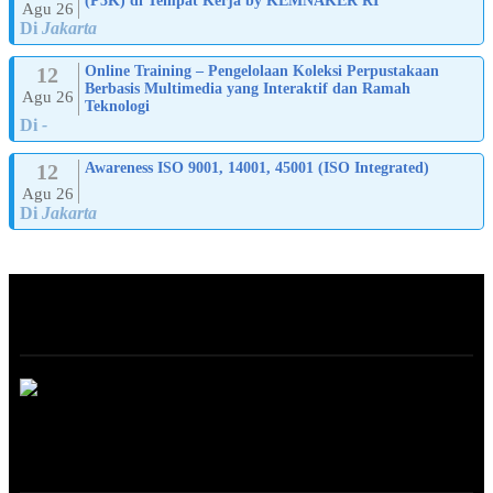
(P3K) di Tempat Kerja by KEMNAKER RI
Agu 26
Di
Jakarta
12
Online Training – Pengelolaan Koleksi Perpustakaan
Berbasis Multimedia yang Interaktif dan Ramah
Agu 26
Teknologi
Di
-
12
Awareness ISO 9001, 14001, 45001 (ISO Integrated)
Agu 26
Di
Jakarta
ABOUT
ONLINE TRAINING