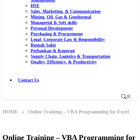
Management
HSE
Sales, Marketing, & Communication
Mining, Oil, Gas & Geothermal
Managerial & Soft skills
Personal Development
Purchasing & Procurement
Legal, Corporate Law & Responsibility
Rumah Sakit
Perbankan & Koperasi
Supply Chain, Logistics & Transportation
Quality, Efficiency, & Productivity
Contact Us
HOME
» Online Training – VBA Programming for Excel
Online Training – VBA Programming for