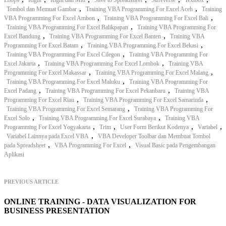
,
,
Tombol dan Memuat Gambar
Training VBA Programming For Excel Aceh
Training
,
,
VBA Programming For Excel Ambon
Training VBA Programming For Excel Bali
,
Training VBA Programming For Excel Balikpapan
Training VBA Programming For
,
,
Excel Bandung
Training VBA Programming For Excel Banten
Training VBA
,
,
Programming For Excel Batam
Training VBA Programming For Excel Bekasi
,
Training VBA Programming For Excel Cilegon
Training VBA Programming For
,
,
Excel Jakarta
Training VBA Programming For Excel Lombok
Training VBA
,
,
Programming For Excel Makassar
Training VBA Programming For Excel Malang
,
Training VBA Programming For Excel Maluku
Training VBA Programming For
,
,
Excel Padang
Training VBA Programming For Excel Pekanbaru
Training VBA
,
,
Programming For Excel Riau
Training VBA Programming For Excel Samarinda
,
Training VBA Programming For Excel Semarang
Training VBA Programming For
,
,
Excel Solo
Training VBA Programming For Excel Surabaya
Training VBA
,
,
,
,
Programming For Excel Yogyakarta
Trim
User Form Berikut Kodenya
Variabel
,
Variabel Lainnya pada Excel VBA
VBA Developer Toolbar dan Membuat Tombol
,
,
pada Spreadsheet
VBA Programming For Excel
Visual Basic pada Pengembangan
Aplikasi
PREVIOUS ARTICLE
ONLINE TRAINING - DATA VISUALIZATION FOR
BUSINESS PRESENTATION