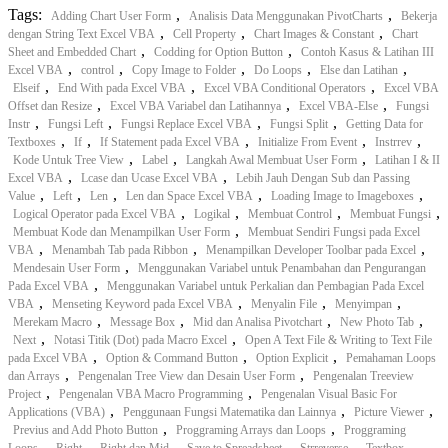
Tags:
,
,
Adding Chart User Form
Analisis Data Menggunakan PivotCharts
Bekerja
,
,
,
dengan String Text Excel VBA
Cell Property
Chart Images & Constant
Chart
,
,
Sheet and Embedded Chart
Codding for Option Button
Contoh Kasus & Latihan III
,
,
,
,
,
Excel VBA
control
Copy Image to Folder
Do Loops
Else dan Latihan
,
,
,
Elseif
End With pada Excel VBA
Excel VBA Conditional Operators
Excel VBA
,
,
,
Offset dan Resize
Excel VBA Variabel dan Latihannya
Excel VBA-Else
Fungsi
,
,
,
,
Instr
Fungsi Left
Fungsi Replace Excel VBA
Fungsi Split
Getting Data for
,
,
,
,
,
Textboxes
If
If Statement pada Excel VBA
Initialize From Event
Instrrev
,
,
,
Kode Untuk Tree View
Label
Langkah Awal Membuat User Form
Latihan I & II
,
,
Excel VBA
Lcase dan Ucase Excel VBA
Lebih Jauh Dengan Sub dan Passing
,
,
,
,
,
Value
Left
Len
Len dan Space Excel VBA
Loading Image to Imageboxes
,
,
,
,
Logical Operator pada Excel VBA
Logikal
Membuat Control
Membuat Fungsi
,
Membuat Kode dan Menampilkan User Form
Membuat Sendiri Fungsi pada Excel
,
,
,
VBA
Menambah Tab pada Ribbon
Menampilkan Developer Toolbar pada Excel
,
Mendesain User Form
Menggunakan Variabel untuk Penambahan dan Pengurangan
,
Pada Excel VBA
Menggunakan Variabel untuk Perkalian dan Pembagian Pada Excel
,
,
,
,
VBA
Menseting Keyword pada Excel VBA
Menyalin File
Menyimpan
,
,
,
,
Merekam Macro
Message Box
Mid dan Analisa Pivotchart
New Photo Tab
,
,
Next
Notasi Titik (Dot) pada Macro Excel
Open A Text File & Writing to Text File
,
,
,
pada Excel VBA
Option & Command Button
Option Explicit
Pemahaman Loops
,
,
dan Arrays
Pengenalan Tree View dan Desain User Form
Pengenalan Treeview
,
,
Project
Pengenalan VBA Macro Programming
Pengenalan Visual Basic For
,
,
,
Applications (VBA)
Penggunaan Fungsi Matematika dan Lainnya
Picture Viewer
,
,
Previus and Add Photo Button
Proggraming Arrays dan Loops
Proggraming
,
,
,
,
,
,
Loops
Right
Right dan Mid
Save to Spreadsheet
Strreverse
Textbox