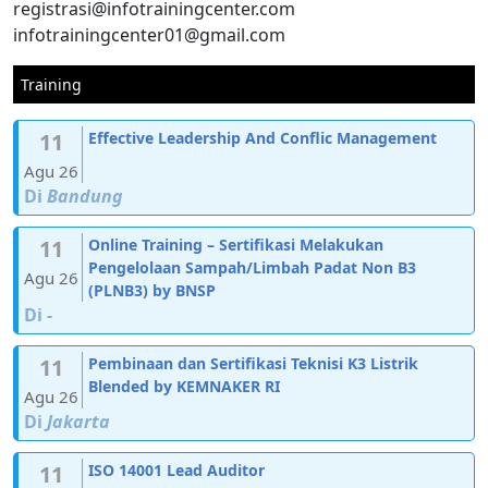
registrasi@infotrainingcenter.com
infotrainingcenter01@gmail.com
Training
11
Effective Leadership And Conflic Management
Agu 26
Di
Bandung
11
Online Training – Sertifikasi Melakukan
Pengelolaan Sampah/Limbah Padat Non B3
Agu 26
(PLNB3) by BNSP
Di
-
11
Pembinaan dan Sertifikasi Teknisi K3 Listrik
Blended by KEMNAKER RI
Agu 26
Di
Jakarta
11
ISO 14001 Lead Auditor