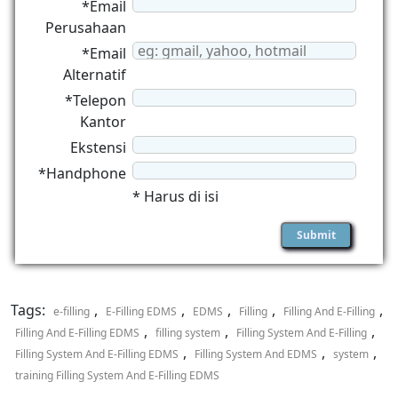
*Email
Perusahaan
*Email
Alternatif
*Telepon
Kantor
Ekstensi
*Handphone
* Harus di isi
Tags:
,
,
,
,
,
e-filling
E-Filling EDMS
EDMS
Filling
Filling And E-Filling
,
,
,
Filling And E-Filling EDMS
filling system
Filling System And E-Filling
,
,
,
Filling System And E-Filling EDMS
Filling System And EDMS
system
training Filling System And E-Filling EDMS