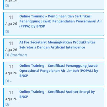
Di
-
11
Online Training – Pembinaan dan Sertifikasi
Penanggung Jawab Pengendalian Pencemaran Air
Agu 26
(PPPA) by BNSP
Di
-
11
AI For Secretary: Meningkatkan Produktivitas
Sekretaris Dengan Artificial Intelligence
Agu 26
Di
Bandung
11
Online Training – Sertifikasi Penanggung Jawab
Operasional Pengolahan Air Limbah (POPAL) by
Agu 26
BNSP
Di
-
11
Online Training – Sertifikasi Auditor Energi by
BNSP
Agu 26
Di
-