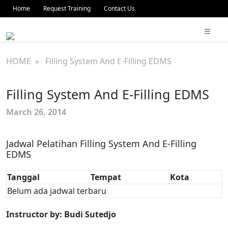
Home
Request Training
Contact Us
HOME
» Filling System And E-Filling EDMS
Filling System And E-Filling EDMS
March 26, 2014
Jadwal Pelatihan Filling System And E-Filling
EDMS
Tanggal
Tempat
Kota
Belum ada jadwal terbaru
Instructor by: Budi Sutedjo