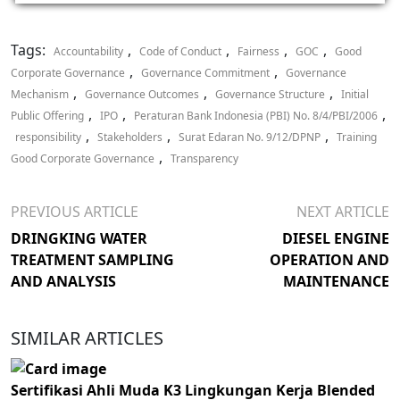
Tags:
,
,
,
,
Accountability
Code of Conduct
Fairness
GOC
Good
,
,
Corporate Governance
Governance Commitment
Governance
,
,
,
Mechanism
Governance Outcomes
Governance Structure
Initial
,
,
,
Public Offering
IPO
Peraturan Bank Indonesia (PBI) No. 8/4/PBI/2006
,
,
,
responsibility
Stakeholders
Surat Edaran No. 9/12/DPNP
Training
,
Good Corporate Governance
Transparency
PREVIOUS ARTICLE
NEXT ARTICLE
DRINGKING WATER
DIESEL ENGINE
TREATMENT SAMPLING
OPERATION AND
AND ANALYSIS
MAINTENANCE
SIMILAR ARTICLES
Sertifikasi Ahli Muda K3 Lingkungan Kerja Blended