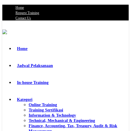
Home
Request Training
Contact Us
Home
Jadwal Pelaksanaan
In-house Training
Kategori
Online Training
Training Sertifikasi
Information & Technology
Technical, Mechanical & Engineering
Finance, Accounting, Tax, Treasury, Audit & Risk