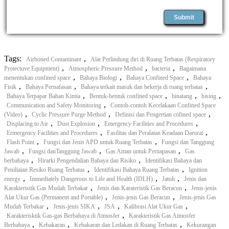
Tags:
,
Airboned Contaminant
Alat Perlindung diri di Ruang Terbatas (Respiratory
,
,
,
Protectuve Equipment)
Atmospheric Pressure Method
bacteria
Bagaimana
,
,
,
menentukan confined space
Bahaya Biologi
Bahaya Confined Space
Bahaya
,
,
,
Fisik
Bahaya Pernafasan
Bahaya terkait masuk dan bekerja di ruang terbatas
,
,
,
,
Bahaya Terpapar Bahan Kimia
Bentuk-bentuk confined space
binatang
bising
,
Communication and Safety Monitoring
Contoh-contoh Kecelakaan Confined Space
,
,
,
(Video)
Cyclic Pressure Purge Method
Definisi dan Pengertian cofined space
,
,
,
Displacing to Air
Dust Explosion
Emergency Facilities and Procedures
,
,
Ermergency Facilities and Procedures
Fasilitas dan Peralatan Keadaan Darurat
,
,
Flash Point
Fungsi dan Jenis APD untuk Ruang Terbatas
Fungsi dan Tanggung
,
,
,
Jawab
Fungsi danTanggung Jawab
Gas Aman untuk Pernapasan
Gas
,
,
berbahaya
Hirarki Pengendalian Bahaya dan Risiko
Identifikasi Bahaya dan
,
,
Peniliaian Resiko Ruang Terbatas
Identifikasi Bahaya Ruang Terbatas
Ignition
,
,
,
energy
Immediately Dangerous to Life and Health (IDLH)
Jatuh
Jenis dan
,
,
Karakteristik Gas Mudah Terbakar
Jenis dan Karateristik Gas Beracun
Jenis-jenis
,
,
Alat Ukur Gas (Permanent and Portable)
Jenis-jenis Gas Beracun
Jenis-jenis Gas
,
,
,
,
Mudah Terbakar
Jenis-jenis SIKA
JSA
Kalibrasi Alat Ukur Gas
,
Karakterisktik Gas-gas Berbahaya di Atmosfer
Karakteristik Gas Atmosfer
,
,
,
Berbahaya
Kebakaran
Kebakaran dan Ledakan di Ruang Terbatas
Kekurangan