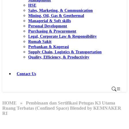
Management
HSE
Sales, Marketing, & Communication
Mining, Oil, Gas & Geothermal
Managerial & Soft skills
Personal Development
Purchasing & Procurement
Legal, Corporate Law & Responsibility
Rumah Sakit
Perbankan & Koperasi
Supply Chain, Logistics & Transportation
Quality, Efficiency, & Productivity
Contact Us
HOME
» Pembinaan dan Sertifikasi Petugas K3 Utama
Ruang Terbatas (Confined Space) Blended by KEMNAKER
RI