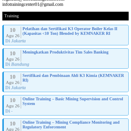
infotrainingcenter01@gmail.com
Training
10
Pelatihan dan Sertifikasi K3 Operator Boiler Kelas II
(Kapasitas <10 Ton) Blended by KEMNAKER RI
Agu 26
Di
Jakarta
10
Meningkatkan Produktivitas Tim Sales Banking
Agu 26
Di
Bandung
10
Sertifikasi dan Pembinaan Ahli K3 Kimia (KEMNAKER
RI)
Agu 26
Di
Jakarta
10
Online Training – Basic Mining Supervision and Control
System
Agu 26
Di
-
10
Online Training – Mining Compliance Monitoring and
Regulatory Enforcement
Agu 26