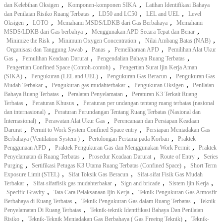
,
,
dan Kelebihan Oksigen
Komponen-komponen SIKA
Latihan Identifikasi Bahaya
,
,
,
dan Penilaian Risiko Ruang Terbatas
LD50 and LC50
LEL and UEL
Level
,
,
,
Oksigen
LOTO
Memahami MSDS/LDKB dari Gas Berbahaya
Memahami
,
,
MSDS/LDKB dari Gas berbahya
Menggunakan APD Secara Tepat dan Benar
,
,
,
Minimize the Risk
Minimum Oxygen Concentration
Nilai Ambang Batas (NAB)
,
,
,
Organisasi dan Tanggung Jawab
Panas
Pemeliharaan APD
Pemilihan Alat Ukur
,
,
,
Gas
Pemulihan Keadaan Darurat
Pengendalian Bahaya Ruang Terbatas
,
Pengertian Confined Space (Contoh-contoh)
Pengertian Surat Ijin Kerja Aman
,
,
,
(SIKA)
Pengukuran (LEL and UEL)
Pengukuran Gas Beracun
Pengukuran Gas
,
,
,
Mudah Terbakar
Pengukuran gas mudahterbakar
Pengukuran Oksigen
Penilaian
,
,
Bahaya Ruang Terbatas
Peralatan Penyelamatan
Peraturan K3 Terkait Ruang
,
,
Terbatas
Peraturan Khusus
Peraturan per undangan tentang ruang terbatas (nasional
,
dan internasional)
Peraturan Perundangan Tentang Ruang Terbatas (Nasional dan
,
,
Internasional)
Perawatan Alat Ukur Gas
Perencanaan dan Persiapan Keadaan
,
,
Darurat
Permit to Work System Confined Space entry
Persiapan Meniadakan Gas
,
,
Berbahaya (Ventilation System )
Pertolongan Pertama pada Korban
Praktek
,
,
Penggunaan APD
Praktek Pengukuran Gas dan Menggunakan Work Permit
Praktek
,
,
,
Penyelamatan di Ruang Terbatas
Prosedur Keadaan Darurat
Route of Entry
Series
,
,
Purging
Sertifikasi Petugas K3 Utama Ruang Terbatas (Confined Space)
Short Term
,
,
Exposure Limit (STEL)
Sifat Toksik Gas Beracun
Sifat-sifat Fisik Gas Mudah
,
,
,
,
Terbakar
Sifat-sifatfisik gas mudahterbakar
Sign and bricade
Sistem Ijin Kerja
,
,
Specific Gravity
Tata Cara Pelaksanaan Ijin Kerja
Teknik Pengukuran Gas Atmosfir
,
,
Berbahaya di Ruang Terbatas
Teknik Pengukuran Gas dalam Ruang Terbatas
Teknik
,
Penyelamatan Di Ruang Terbatas
Teknik-teknik Identifikasi Bahaya Dan Penilaian
,
,
Risiko
Teknik-Teknik Meniadakan Gas Berbahaya ( Gas Freeing Teknik)
Teknik-