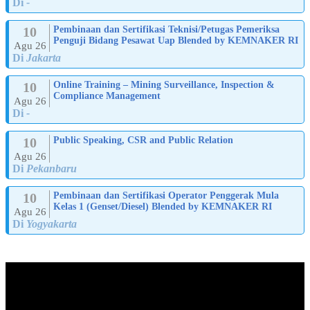
Di
-
10
Pembinaan dan Sertifikasi Teknisi/Petugas Pemeriksa
Penguji Bidang Pesawat Uap Blended by KEMNAKER RI
Agu 26
Di
Jakarta
10
Online Training – Mining Surveillance, Inspection &
Compliance Management
Agu 26
Di
-
10
Public Speaking, CSR and Public Relation
Agu 26
Di
Pekanbaru
10
Pembinaan dan Sertifikasi Operator Penggerak Mula
Kelas 1 (Genset/Diesel) Blended by KEMNAKER RI
Agu 26
Di
Yogyakarta
ABOUT