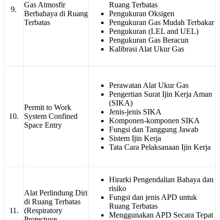
Gas Atmosfir
Ruang Terbatas
9.
Berbahaya di Ruang
Pengukuran Oksigen
Terbatas
Pengukuran Gas Mudah Terbakar
Pengukuran (LEL and UEL)
Pengukuran Gas Beracun
Kalibrasi Alat Ukur Gas
Perawatan Alat Ukur Gas
Pengertian Surat Ijin Kerja Aman
(SIKA)
Permit to Work
Jenis-jenis SIKA
10.
System Confined
Komponen-komponen SIKA
Space Entry
Fungsi dan Tanggung Jawab
Sistem Ijin Kerja
Tata Cara Pelaksanaan Ijin Kerja
Hirarki Pengendalian Bahaya dan
risiko
Alat Perlindung Diri
Fungsi dan jenis APD untuk
di Ruang Terbatas
Ruang Terbatas
11.
(Respiratory
Menggunakan APD Secara Tepat
Protectuve