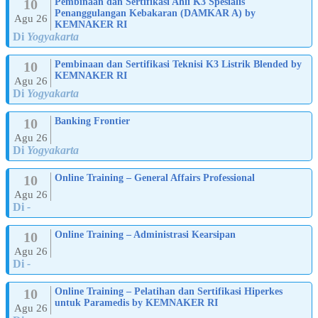
10
Pembinaan dan Sertifikasi Ahli K3 Spesialis
Penanggulangan Kebakaran (DAMKAR A) by
Agu 26
KEMNAKER RI
Di
Yogyakarta
10
Pembinaan dan Sertifikasi Teknisi K3 Listrik Blended by
KEMNAKER RI
Agu 26
Di
Yogyakarta
10
Banking Frontier
Agu 26
Di
Yogyakarta
10
Online Training – General Affairs Professional
Agu 26
Di
-
10
Online Training – Administrasi Kearsipan
Agu 26
Di
-
10
Online Training – Pelatihan dan Sertifikasi Hiperkes
untuk Paramedis by KEMNAKER RI
Agu 26