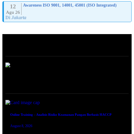
12
Awareness ISO 9001, 14001, 45001 (ISO Integrated)
Agu 26
Di
Jakarta
ABOUT
ONLINE TRAINING
Online Training – Analisis Risiko Keamanan Pangan Berbasis HACCP
August 8, 2026