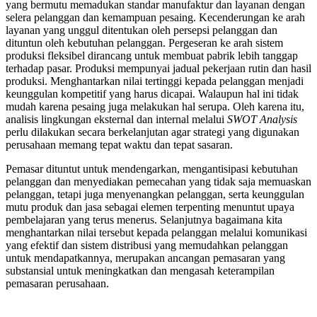
yang bermutu memadukan standar manufaktur dan layanan dengan
selera pelanggan dan kemampuan pesaing. Kecenderungan ke arah
layanan yang unggul ditentukan oleh persepsi pelanggan dan
dituntun oleh kebutuhan pelanggan. Pergeseran ke arah sistem
produksi fleksibel dirancang untuk membuat pabrik lebih tanggap
terhadap pasar. Produksi mempunyai jadual pekerjaan rutin dan hasil
produksi. Menghantarkan nilai tertinggi kepada pelanggan menjadi
keunggulan kompetitif yang harus dicapai. Walaupun hal ini tidak
mudah karena pesaing juga melakukan hal serupa. Oleh karena itu,
analisis lingkungan eksternal dan internal melalui
SWOT Analysis
perlu dilakukan secara berkelanjutan agar strategi yang digunakan
perusahaan memang tepat waktu dan tepat sasaran.
Pemasar dituntut untuk mendengarkan, mengantisipasi kebutuhan
pelanggan dan menyediakan pemecahan yang tidak saja memuaskan
pelanggan, tetapi juga menyenangkan pelanggan, serta keunggulan
mutu produk dan jasa sebagai elemen terpenting menuntut upaya
pembelajaran yang terus menerus. Selanjutnya bagaimana kita
menghantarkan nilai tersebut kepada pelanggan melalui komunikasi
yang efektif dan sistem distribusi yang memudahkan pelanggan
untuk mendapatkannya, merupakan ancangan pemasaran yang
substansial untuk meningkatkan dan mengasah keterampilan
pemasaran perusahaan.