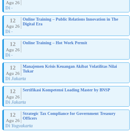
Agu 26
Di
-
12
Online Training – Public Relations Innovation in The
Digital Era
Agu 26
Di
-
12
Online Training – Hot Work Permit
Agu 26
Di
-
12
Manajemen Krisis Keuangan Akibat Volatilitas Nilai
Tukar
Agu 26
Di
Jakarta
12
Sertifikasi Kompetensi Loading Master by BNSP
Agu 26
Di
Jakarta
12
Strategic Tax Compliance for Government Treasury
Officers
Agu 26
Di
Yogyakarta