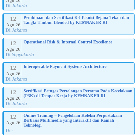
Agu 26
Di
Jakarta
12
Pembinaan dan Sertifikasi K3 Teknisi Bejana Tekan dan
Tangki Timbun Blended by KEMNAKER RI
Agu 26
Di
Jakarta
12
Operational Risk & Internal Control Excellence
Agu 26
Di
Yogyakarta
12
Interoperable Payment Systems Architecture
Agu 26
Di
Jakarta
12
Sertifikasi Petugas Pertolongan Pertama Pada Kecelakaan
(P3K) di Tempat Kerja by KEMNAKER RI
Agu 26
Di
Jakarta
12
Online Training – Pengelolaan Koleksi Perpustakaan
Berbasis Multimedia yang Interaktif dan Ramah
Agu 26
Teknologi
Di
-