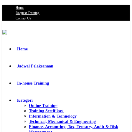
Home
Request Training
Contact Us
Home
Jadwal Pelaksanaan
In-house Training
Kategori
Online Training
Training Sertifikasi
Information & Technology
Technical, Mechanical & Engineering
Finance, Accounting, Tax, Treasury, Audit & Risk