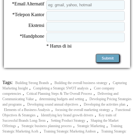
*Email Alternatif
*Telepon Kantor
Ekstensi
*Handphone
* Harus di isi
Tags:
,
,
Building Strong Brands
Building the overall business strategy
Capturing
,
,
Marketing Insight
Completing a Strategic SWOT analysis
Core company
,
,
competencies
Critical Planning Steps & The Overall Process
Delivering and
,
,
Communicating Value
determining budgets and setting
Developing Pricing Strategies
,
,
,
and programs
Developing sound annual objectives
Developing the activities plan
,
,
Elements of a Business Analysis
focusing the overall marketing strategy
Functional
,
,
Objectives & Strategies
Identifying key brand growth drivers
Key traits of
,
,
Successful Brands Long-Term
Setting Product Strategy
Shaping the Market
,
,
,
Offerings
Strategic business planning process
Strategic Marketing
Training
,
,
Strategic Marketing Aceh
Training Strategic Marketing Ambon
Training Strategic